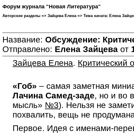
Форум журнала "Новая Литература"
Авторские разделы => Зайцева Елена => Тема начата: Елена Зайцева
Название:
Обсуждение: Критиче
Отправлено:
Елена Зайцева
от
Зайцева Елена
.
Критический о
«Гоб»
– самая заметная миниа
Лачина Самед-заде
, но и во
мысль»
№3
). Нельзя не замети
похвалить, вещь не продумана
Первое. Идея с именами-пер