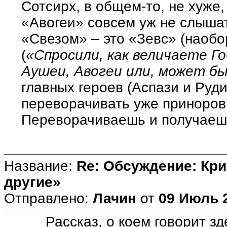
Сотсирх, в общем-то, не хуже
«Авогеи» совсем уж не слышатс
«Свезом» – это «Зевс» (наоб
(
«Спросили, как величаете Го
Аушеи, Авогеи или, может б
главных героев (Аспази и Руди
переворачивать уже принорови
Переворачиваешь и получаеш
Название:
Re: Обсуждение: Кри
другие»
Отправлено:
Лачин
от
09 Июль 2
Рассказ, о коем говорит зде