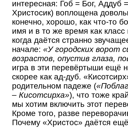
интересная: Гоб = Бог, Аддуб 
Христосик) воплощена довольн
конечно, хорошо, как что-то 
имя и в то же время как класс
когда даётся странно звучаще
начале:
«У городских ворот с
возрастов, опустив глаза, п
игра в эти перевёртыши ещё н
скорее как ад-дуб. «Кисотсирх
родительном падеже (
«Поблаг
– Кисотсирха»
), что тоже кр
мы хотим включить этот пере
Кроме того, разве переворачи
Почему «Христос» даётся ещё