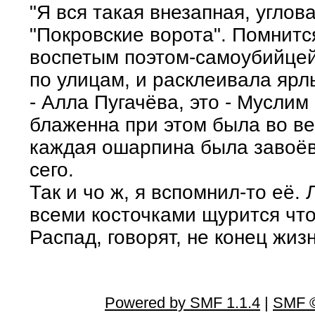
"Я вся такая внезапная, углов
"Покровские ворота". Помнится
воспетым поэтом-самоубийцей,
по улицам, и расклеивала ярлы
- Алла Пугачёва, это - Муслим
блаженна при этом была во ве
каждая ошарпина была завоёва
сего.
Так и чо ж, я вспомнил-то её.
всеми косточками щурится чт
Распад, говорят, не конец жизн
Powered by SMF 1.1.4
|
SMF ©