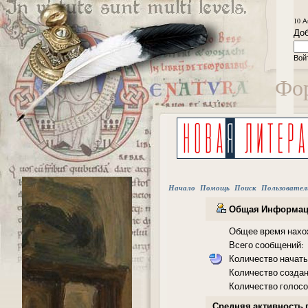
10 А
Доб
Вой
Фор
Начало
Помощь
Поиск
Пользовател
Общая Информаци
Общее время нахо
Всего сообщений:
Количество начаты
Количество создан
Количество голосо
Средняя активность 