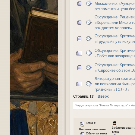
Москаленко. «Аукцион
регламента и цена бе
Обсуждение: Рецензия
«Корень, или Миф о то
рождается человек»
Обсуждение: Критиче
«Трудный путь искуп
Обсуждение: Критиче
«Побег как возвращен
Обсуждение: Критиче
«"Спросите об этом Э
Литературная критика
ли психология быть р
грязной?»
«
1
2
3
4
5
»
1
Вверх
Страниц: [
]
Форум журнала "Новая Литература"
-
Ав
Тема с
Заблокированн
Вашими ответами
тема
Обычная тема