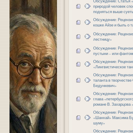
Обсуждение: Статья «
природой человек сп
подняться выше суе
Обсуждение: Рецензия
кошке Айзе и быль о 
Обсуждение: Рецензи
лестницу»
Обсуждение: Рецензи
пустыни – или фанто
Обсуждение: Рецензи
«Лингвистическое тан
Обсуждение: Рецензи
таланта в творчестве
Бедункевич»
Обсуждение: Рецензи
глава «петербургского
романе В. Захарцова 
Обсуждение: Рецензи
«Шанхай» Максима Б
шуму»
Обсуждение: Рецензия