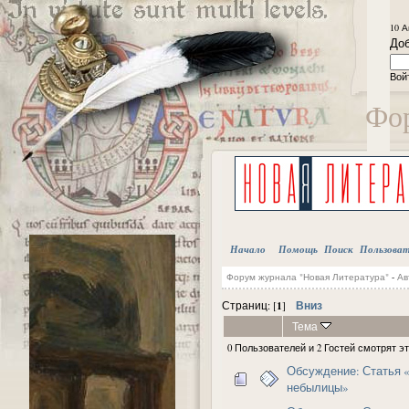
10 А
Доб
Вой
Фор
Начало
Помощь
Поиск
Пользова
Форум журнала "Новая Литература"
-
Ав
1
Вниз
Страниц: [
]
Тема
0 Пользователей и 2 Гостей смотрят эт
Обсуждение: Статья 
небылицы»