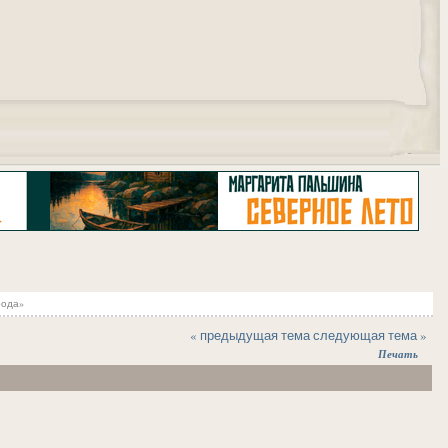
"
рода»
« предыдущая тема
следующая тема »
Печать