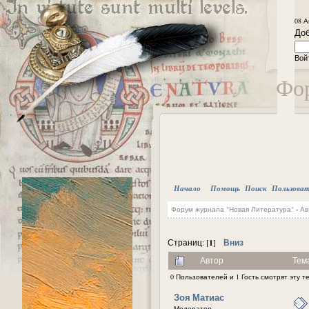
08 А
Доб
Вой
Фор
Начало
Помощь
Поиск
Пользова
Форум журнала "Новая Литература"
-
Ав
1
Вниз
Страниц: [
]
Автор
Тем
0 Пользователей и 1 Гость смотрят эту т
Зоя Матиас
Модератор