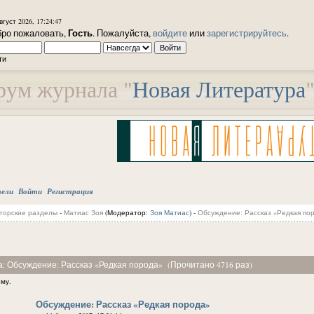
вгуст 2026, 17:24:47
Гость
ро пожаловать,
. Пожалуйста,
войдите
или
зарегистрируйтесь
.
ти
ум журнала "
Новая Литература
тели
Войти
Регистрация
торские разделы
-
Матиас Зоя
(Модератор:
Зоя Матиас
) -
Обсуждение: Рассказ «Редкая по
а: Обсуждение: Рассказ «Редкая порода» (Прочитано 4716 раз)
ему.
Обсуждение: Рассказ «Редкая порода»