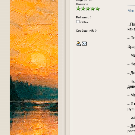
Новичок
Мат
Рейтинг: 0
Offline
...
кач
Сообщений: 0
– По
Эрэ
– М
– Н
– Да
– Н
дев
– М
– Я 
руко
– Б
– Д
рас