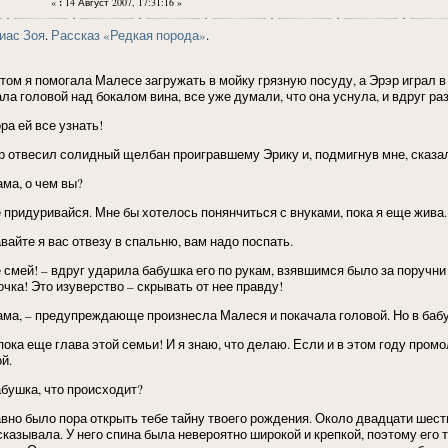
«
:
14 Август 2007, 17:31:16 »
иас Зоя
.
Рассказ «Редкая порода»
.
Потом я помогала Малесе загружать в мойку грязную посуду, а Эрэр играл
ала головой над бокалом вина, все уже думали, что она уснула, и вдруг ра
ра ей все узнать!
р отвесил солидный щелбан проигравшему Эрику и, подмигнув мне, сказа
ама, о чем вы?
е придуривайся. Мне бы хотелось понянчиться с внуками, пока я еще жива
вайте я вас отвезу в спальню, вам надо поспать.
е смей! – вдруг ударила бабушка его по рукам, взявшимся было за поручни
очка! Это изуверство – скрывать от нее правду!
ама, – предупреждающе произнесла Малеся и покачала головой. Но в бабу
пока еще глава этой семьи! И я знаю, что делаю. Если и в этом году промо
й.
абушка, что происходит?
авно было пора открыть тебе тайну твоего рождения. Около двадцати шести
сказывала. У него спина была невероятно широкой и крепкой, поэтому его т