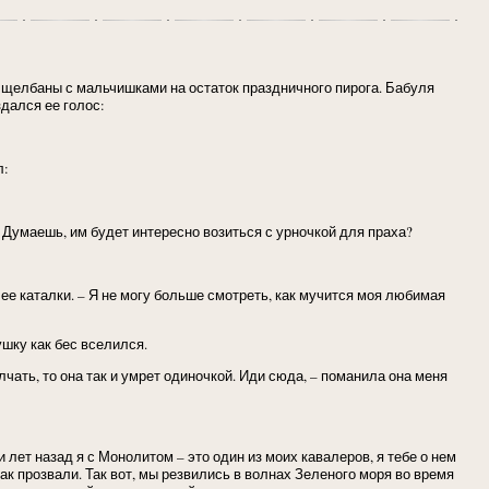
 в щелбаны с мальчишками на остаток праздничного пирога. Бабуля
здался ее голос:
л:
. Думаешь, им будет интересно возиться с урночкой для праха?
 ее каталки. – Я не могу больше смотреть, как мучится моя любимая
шку как бес вселился.
лчать, то она так и умрет одиночкой. Иди сюда, – поманила она меня
 лет назад я с Монолитом – это один из моих кавалеров, я тебе о нем
ак прозвали. Так вот, мы резвились в волнах Зеленого моря во время