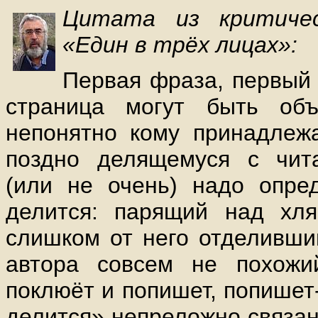
Цитата из критиче
«Един в трёх лицах»:
Первая фраза, первый 
страница могут быть объе
непонятно кому принадлеж
поздно делящемуся с чит
(или не очень) надо опред
делится: парящий над хл
слишком от него отделивший
автора совсем не похожий
поклюёт и попишет, попишет
делится» непреложно связан