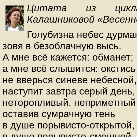
Цитата из цикла
Калашниковой «Весенн
Голубизна небес дурман
зовя в безоблачную высь.
А мне всё кажется: обманет;
а мне всё слышится: окстись
не вверься синеве небесной,
наступит завтра серый день,
неторопливый, неприметный
оставив сумрачную тень
в душе порывисто-открытой,
в душе порывисто-смешной..