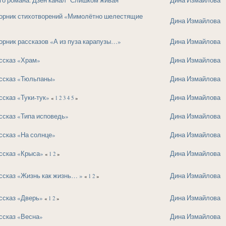
орник стихотворений «Мимолётно шелестящие
Дина Измайлова
рник рассказов «А из пуза карапузы…»
Дина Измайлова
ссказ «Храм»
Дина Измайлова
ссказ «Тюльпаны»
Дина Измайлова
сказ «Туки-тук»
Дина Измайлова
«
1
2
3
4
5
»
ссказ «Типа исповедь»
Дина Измайлова
ссказ «На солнце»
Дина Измайлова
ссказ «Крыса»
Дина Измайлова
«
1
2
»
ссказ «Жизнь как жизнь… »
Дина Измайлова
«
1
2
»
ссказ «Дверь»
Дина Измайлова
«
1
2
»
ссказ «Весна»
Дина Измайлова