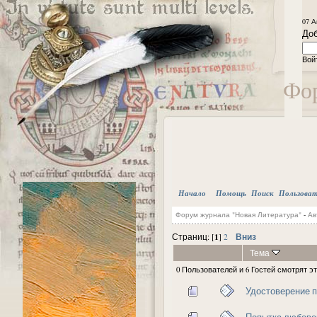
07 А
Доб
Вой
Фор
Начало
Помощь
Поиск
Пользова
Форум журнала "Новая Литература"
-
Ав
1
Вниз
Страниц: [
]
2
Тема
0 Пользователей и 6 Гостей смотрят эт
Удостоверение п
Попытка любовог