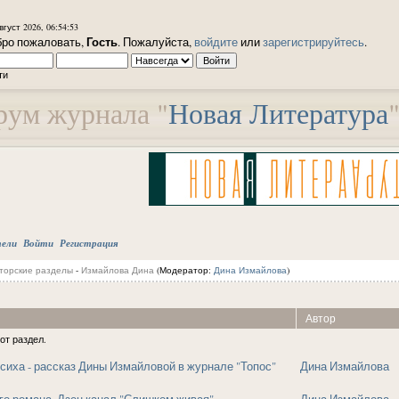
вгуст 2026, 06:54:53
Гость
ро пожаловать,
. Пожалуйста,
войдите
или
зарегистрируйтесь
.
ти
ум журнала "
Новая Литература
тели
Войти
Регистрация
торские разделы
-
Измайлова Дина
(Модератор:
Дина Измайлова
)
Автор
от раздел.
сиха - рассказ Дины Измайловой в журнале "Топос"
Дина Измайлова
о романа. Дзен канал "Слишком живая"
Дина Измайлова