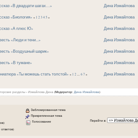
ссказ «В двадцати шагах…»
Дина Измайлова
ссказ «Биология»
Дина Измайлова
«
1
2
3
4
5
»
ссказ «А плюс Ю»
Дина Измайлова
есть «Люди и тени...»
Дина Измайлова
весть «Воздушный шарик»
Дина Измайлова
весть «В тумане»
Дина Измайлова
ниатюра «Ты можешь стать толстой»
Дина Измайлова
«
1
2
...
6
7
»
торские разделы
-
Измайлова Дина
(Модератор:
Дина Измайлова
)
Заблокированная тема
Прикрепленная тема
Перейти в
:
Голосование
ов)
 ответов)