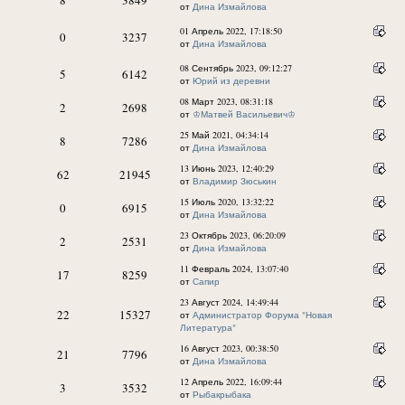
от
Дина Измайлова
01 Апрель 2022, 17:18:50
0
3237
от
Дина Измайлова
08 Сентябрь 2023, 09:12:27
5
6142
от
Юрий из деревни
08 Март 2023, 08:31:18
2
2698
от
᠌♔Матвей Васильевич♔
25 Май 2021, 04:34:14
8
7286
от
Дина Измайлова
13 Июнь 2023, 12:40:29
62
21945
от
Владимир Зюськин
15 Июль 2020, 13:32:22
0
6915
от
Дина Измайлова
23 Октябрь 2023, 06:20:09
2
2531
от
Дина Измайлова
11 Февраль 2024, 13:07:40
17
8259
от
Сапир
23 Август 2024, 14:49:44
22
15327
от
Администратор Форума "Новая
Литература"
16 Август 2023, 00:38:50
21
7796
от
Дина Измайлова
12 Апрель 2022, 16:09:44
3
3532
от
Рыбакрыбака