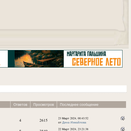
"
Ответов
Просмотров
Последнее сообщение
23 Март 2024, 00:43:52
4
2615
от
Дина Измайлова
22 Март 2024, 23:21:38
8
3849