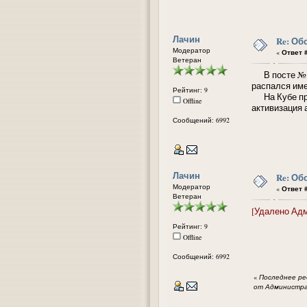
Лачин
Re: Об
Модератор
«
Ответ #
Ветеран
В посте № 24
распался име
Рейтинг: 9
На Кубе през
Offline
активизация 
Сообщений: 6992
Лачин
Re: Об
Модератор
«
Ответ #
Ветеран
[Удалено Ад
Рейтинг: 9
Offline
Сообщений: 6992
«
Последнее ред
от Администра