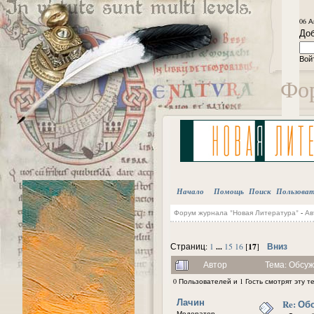
06 А
Доб
Вой
Фор
Начало
Помощь
Поиск
Пользова
Форум журнала "Новая Литература"
-
Ав
...
17
Вниз
Страниц:
1
15
16
[
]
Автор
Тема: Обсуж
0 Пользователей и 1 Гость смотрят эту т
Лачин
Re: Об
Модератор