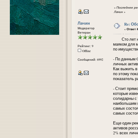
«
Последнее ред
Лачин
»
Лачин
Re: Об
Модератор
«
Ответ #
Ветеран
Сто лет наз
маяком для м
Рейтинг: 9
по имуществ
Offline
- По данным 
Сообщений: 6992
личных актив
Как выжить в
по этому пок
показатель ра
- Стоит прямо
которые изве
солидарны с 
наибольшим 
самых состоя
самых состоя
Еще один рек
активов росс
2% всех личн