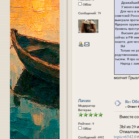
Дражайший Г
Offline
У меня к вам 
Для чего в пос
Сообщений: 79
советской Росси
выиграли против
Ядерное оружие
Уровень престу
Высшие должнос
сейчас в РФ им
знаете, для чег
ЗЫ
Только не расс
родственникам,
тысячи. Я про 
Народ с замир
молчит Грызл
Лачин
Re: Об
Модератор
«
Ответ #
Ветеран
Вместе со с
Рейтинг: 9
ЗЫ из 29 и
Offline
Отмалчивавш
topic=6542.0
п
Сообщений: 6992