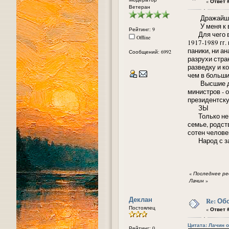
«
Ответ #
Ветеран
Дражайший
У меня к ва
Рейтинг: 9
Для чего в п
Offline
1917-1989 гг.
паники, ни ан
Сообщений: 6992
разрухи стра
разведку и к
чем в больши
Высшие долж
министров - 
президентску
ЗЫ
Только не ра
семье, родст
сотен челове
Народ с зам
«
Последнее ред
Лачин
»
Деклан
Re: Об
Постоялец
«
Ответ #
Цитата: Лачин от
Рейтинг: 0