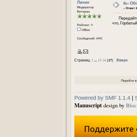
Лачин
Re: Об
Модератор
«
Ответ #
Ветеран
Передайте сп
что, Горбаты
Рейтинг: 9
Offline
Сообщений: 6992
...
17
Вверх
Страниц:
1
15
16
[
]
Перейти в
Powered by SMF 1.1.4
|
Manuscript
design by
Bloc