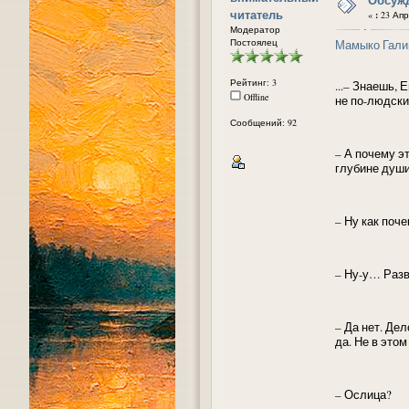
читатель
«
:
23 Апре
Модератор
Постоялец
Мамыко Гали
Рейтинг: 3
...– Знаешь, 
Offline
не по-людски
Сообщений: 92
– А почему эт
глубине души
– Ну как поче
– Ну-у… Раз
– Да нет. Де
да. Не в этом
– Ослица?