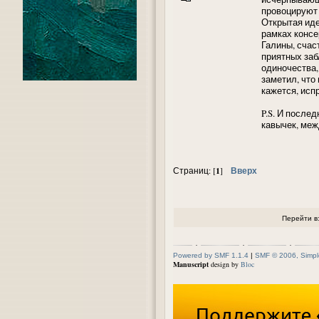
провоцируют 
Открытая иде
рамках консе
Галины, счас
приятных заб
одиночества,
заметил, что 
кажется, ис
P.S. И после
кавычек, меж
1
Вверх
Страниц: [
]
Перейти в
Powered by SMF 1.1.4
|
SMF © 2006, Simpl
Manuscript
design by
Bloc