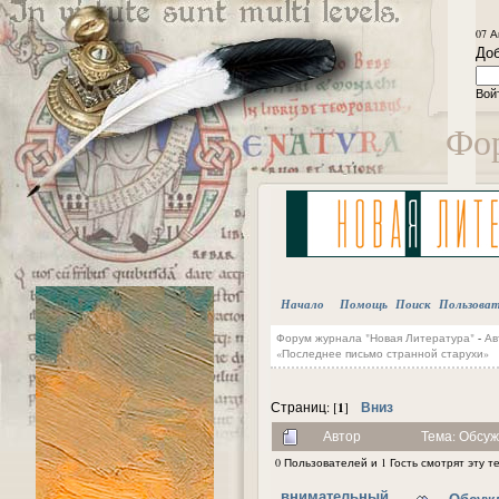
07 А
Доб
Вой
Фор
Начало
Помощь
Поиск
Пользова
Форум журнала "Новая Литература"
-
Ав
«Последнее письмо странной старухи»
1
Вниз
Страниц: [
]
Автор
Тема: Обсуж
0 Пользователей и 1 Гость смотрят эту т
внимательный
Обсужд