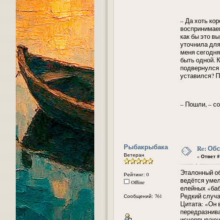
– Да хоть кор
воспринимаем
как бы это вы
уточнила для
меня сегодня
быть одной. 
подвернулся 
уставился? П
– Пошли, – со
Рыбакрыбака
Re: Об
Ветеран
«
Ответ #
Эталонный об
Рейтинг: 0
ведётся умел
Offline
елейных «баб
Редкий случа
Сообщений: 761
Цитата: «Он 
передразнива
исчерпывающа