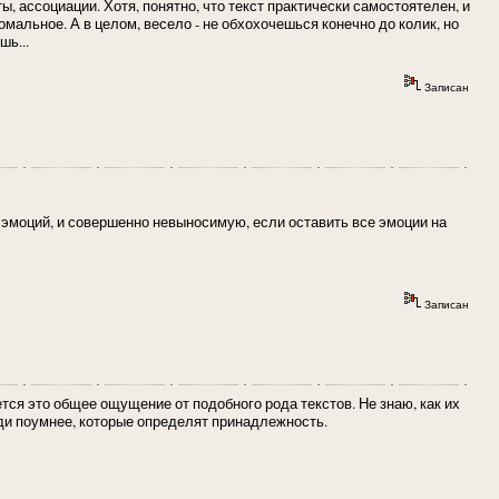
, ассоциации. Хотя, понятно, что текст практически самостоятелен, и
омальное. А в целом, весело - не обхохочешься конечно до колик, но
шь...
Записан
эмоций, и совершенно невыносимую, если оставить все эмоции на
Записан
ется это общее ощущение от подобного рода текстов. Не знаю, как их
ди поумнее, которые определят принадлежность.