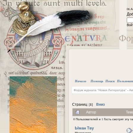
06 А
Доб
Вой
Фор
Начало
Помощь
Поиск
Пользова
Форум журнала "Новая Литература"
-
Ав
1
Вниз
Страниц: [
]
Автор
Тема
0 Пользователей и 1 Гость смотрят эту т
Ыман Тву
Модератор