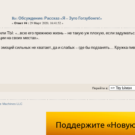
Re: Обсуждение: Рассказ «Я – Зуго Гогзубонге!»
«
Ответ #4 :
29 Март 2020, 16:41:52 »
или ТЫ: «...всю его прежнюю жизнь – не такую уж плохую, если задуматьс
ции на своих местах».
 эмоций сильных не хватает, да и слабых – где бы подзанять… Кружка пива
Перейти в:
e Machines LLC