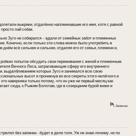
 долетали выкрики, отдалённо напоминавшие его имя, хотя с равной
 просто лай собак.
льно Зуго не собирался – вдали от семейных забот и племенных
ее. Конечно, если только эти слова можно было употребить в
 днём всё сильнее и сильнее, отдаляя его от семьи, племени и,
ко робких попыток обсудить свои переживания с женой и племенным
ителя Вечного Леса, затрагивающие сферу его внутреннего
ки, выдалбливанием которых Зуго и занимался всю свою
иональных высот и проникнув во все секреты этого нелёгкого и
 это наверняка только потому, что он уже не первый месяц как
егает сюда, к Рыжим Болотам, где в созерцании бурой жижи и
Записан
трелял без запинки - будет в деле толк. Уж не знаю почему, но по