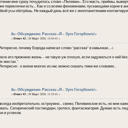
чтении мне сразу почудилось слово «Пелевин». Его масть, приёмы, выверты
 же переклички есть... Как и со всеми феноменами, пускающими корни в ан
бкой усы оботрёшь. Не каждый день всё же с инопланетянами контактируе
Re: Обсуждение: Рассказ «Я – Зуго Гогзубонге!»
«
Ответ #2 :
28 Март 2020, 13:43:41 »
ересно, почему Борода написал слово "рассказ" в кавычках...-)
ю его прежнюю жизнь – не такую уж плохую, если задуматься о ней без 
их местах."
ересно - о жизни многих из нас можно сказать теми же словами...
Re: Обсуждение: Рассказ «Я – Зуго Гогзубонге!»
«
Ответ #3 :
29 Март 2020, 11:33:41 »
 всегда изобретательно, остроумно... свежо. Пелевинское есть, но мне каж
звать. Сатирический постмодерн, гротеск, фантасмагория. Думаю есть лю
чи и успехов.