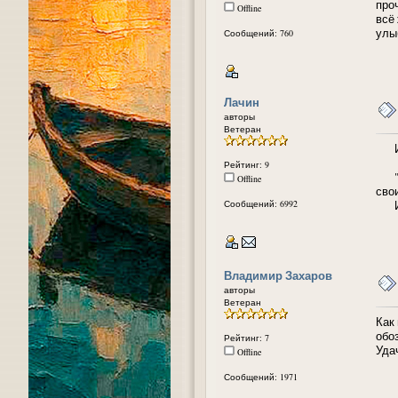
про
Offline
всё
улы
Сообщений: 760
Лачин
авторы
Ветеран
Инт
Рейтинг: 9
"вс
Offline
сво
Сообщений: 6992
Инт
Владимир Захаров
авторы
Ветеран
Как
обо
Рейтинг: 7
Уда
Offline
Сообщений: 1971