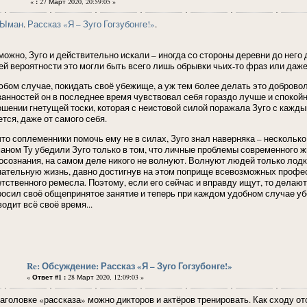
«
:
27 Март 2020, 20:59:05 »
 Ыман
.
Рассказ «Я – Зуго Гогзубонге!»
.
можно, Зуго и действительно искали – иногда со стороны деревни до него
ей вероятности это могли быть всего лишь обрывки чьих-то фраз или даже
юбом случае, покидать своё убежище, а уж тем более делать это доброво
занностей он в последнее время чувствовал себя гораздо лучше и спокойн
ошении гнетущей тоски, которая с неистовой силой поражала Зуго с каждым
тся, даже от самого себя.
 что соплеменники помочь ему не в силах, Зуго знал наверняка – несколь
аном Ту убедили Зуго только в том, что личные проблемы современного ж
осознания, на самом деле никого не волнуют. Волнуют людей только лод
нательную жизнь, давно достигнув на этом поприще всевозможных професс
етственного ремесла. Поэтому, если его сейчас и вправду ищут, то делают
росил своё общепринятое занятие и теперь при каждом удобном случае уб
одит всё своё время...
Re: Обсуждение: Рассказ «Я – Зуго Гогзубонге!»
«
Ответ #1 :
28 Март 2020, 12:09:03 »
аголовке «рассказа» можно дикторов и актёров тренировать. Как сходу отс