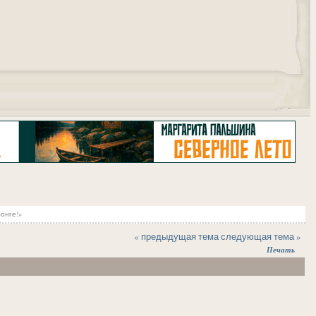
"
онге!»
« предыдущая тема
следующая тема »
Печать