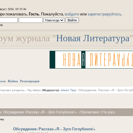
вгуст 2026, 05:35:46
Гость
ро пожаловать,
. Пожалуйста,
войдите
или
зарегистрируйтесь
.
ти
ум журнала "
Новая Литература
тели
Войти
Регистрация
торские разделы
-
Тву Ыман
(Модератор:
Ыман Тву
) -
Обсуждение: Рассказ «Я – Зуго Гогзуб
: Обсуждение: Рассказ «Я – Зуго Гогзубонге!» (Прочитано 3736 раз)
ему.
Обсуждение: Рассказ «Я – Зуго Гогзубонге!»