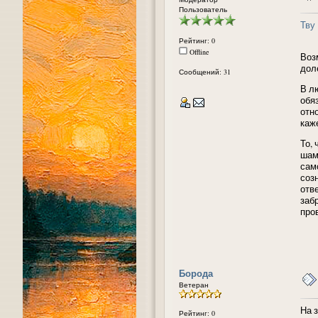
Пользователь
Тву
Рейтинг: 0
Offline
Воз
дол
Сообщений: 31
В л
обя
отн
каже
То,
шам
сам
соз
отв
заб
пров
Борода
Ветеран
На з
Рейтинг: 0