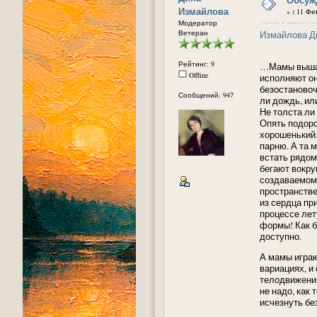
Измайлова
«
:
11 Фев
Модератор
Ветеран
Измайлова Д
Рейтинг: 9
…Мамы вышаги
Offline
исполняют он
безостановоч
Сообщений: 947
ли дождь, ил
Не толста ли 
Опять подорож
хорошенький.
парню. А та м
встать рядом
бегают вокру
создаваемом 
пространстве
из сердца пр
процессе лет
формы! Как б
доступно.
А мамы играю
вариациях, и
телодвижения
не надо, как
исчезнуть б