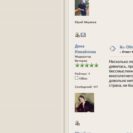
Юрий Меркеев
Дина
Re: Об
Измайлова
«
Ответ #
Модератор
Ветеран
Несколько ле
дивилась, пр
бессмысленн
Рейтинг: 9
многолетнего
Offline
довольно неп
страха, ни б
Сообщений: 947