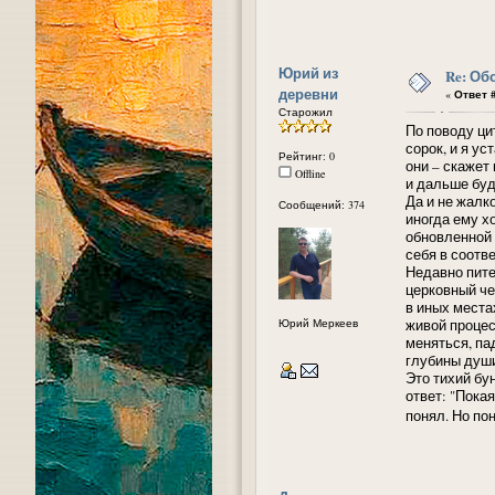
Юрий из
Re: Об
деревни
«
Ответ #
Старожил
По поводу ци
сорок, и я ус
Рейтинг: 0
они – скажет 
Offline
и дальше буд
Да и не жалк
Сообщений: 374
иногда ему х
обновленной 
себя в соотв
Недавно пите
церковный че
в иных места
Юрий Меркеев
живой процес
меняться, пад
глубины души
Это тихий бу
ответ: "Пока
понял. Но по