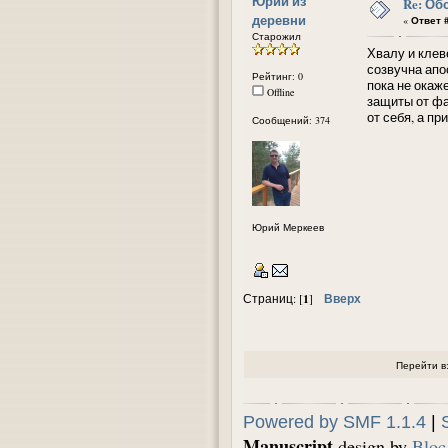
Юрий из
Re: Об
деревни
«
Ответ #
Старожил
Хвалу и клев
созвучна апо
Рейтинг: 0
пока не окаж
Offline
защиты от фа
от себя, а пр
Сообщений: 374
Юрий Меркеев
1
Вверх
Страниц: [
]
Перейти в
Powered by SMF 1.1.4
|
Manuscript
design by
Bloc