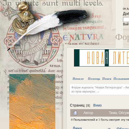
09 А
Доб
Вой
Фор
Начало
Помощь
Поиск
Пользова
Форум журнала "Новая Литература"
-
Ав
из пуза карапузы…»
1
Вниз
Страниц: [
]
Автор
Тема: Обсуж
0 Пользователей и 1 Гость смотрят эту т
Дина
Обсужд