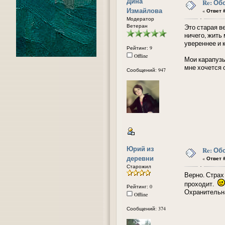
Дина
Re: Об
Измайлова
«
Ответ #
Модератор
Ветеран
Это старая в
ничего, жить
увереннее и к
Рейтинг: 9
Offline
Мои карапузы
мне хочется 
Сообщений: 947
Юрий из
Re: Об
деревни
«
Ответ #
Старожил
Верно. Страх
проходит.
Рейтинг: 0
Охранительна
Offline
Сообщений: 374