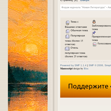
Форум журнала "Новая Литература"
-
Ав
Тема с
Заблокированн
Вашими ответами
тема
Обычная тема
Популярная
Прикрепленная
тема
тема (более 15
Голосован
ответов)
Очень
популярная тема
(более 25 ответов)
Powered by SMF 1.1.4
|
SMF © 2006, Simpl
Manuscript
design by
Bloc