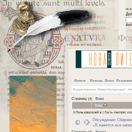
06 А
Доб
Вой
Фор
Начало
Помощь
Поиск
Пользова
Форум журнала "Новая Литература"
-
Ав
1
Вниз
Страниц: [
]
Тема
0 Пользователей и 1 Гость смотрят это
Обсуждение: Сборник
«Я, кажется, все напис
1
Вверх
Страниц: [
]