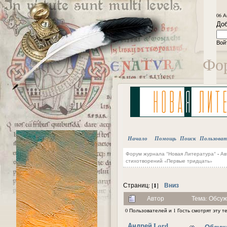
06 А
Доб
Вой
Фор
Начало
Помощь
Поиск
Пользова
Форум журнала "Новая Литература"
-
Ав
стихотворений «Первые тридцать»
1
Вниз
Страниц: [
]
Автор
Тема: Обсуж
0 Пользователей и 1 Гость смотрят эту т
Андрей Lord
Обсужд