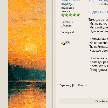
Порядин
«
:
02 Окт
Модератор
Новичок
Андрей Lord
Там, где встр
Рейтинг: 0
Мы не встрет
Offline
Мы свободны
Жди мою печ
Сообщений: 0
Вспоминай, т
Не оплакивай
Ты поймешь, 
Рыскаю свои 
Просыпаясь, 
Храм добра 
Всем, кто бы
Пред одним 
1
Вверх
Страниц: [
]
Перейти в