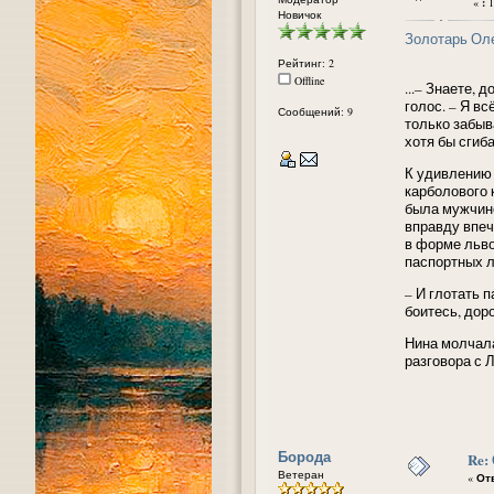
«
:
1
Новичок
Золотарь Ол
Рейтинг: 2
Offline
...– Знаете,
голос. – Я в
Сообщений: 9
только забыв
хотя бы сгиб
К удивлению 
карболового 
была мужчино
вправду впеч
в форме льв
паспортных л
– И глотать 
боитесь, дор
Нина молчала
разговора с Л
Борода
Re:
Ветеран
«
Отв