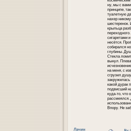
ну, мы с вам
принципе, та
туалетную дв
нахер никому
шестеренок. 
крыльца разб
переходного.
сигаретами и
несётся. Про
собирался но
глубины. Душ
Стекла ломит
вынул. Плева
исчезновение
на меня, с и
сгрузил душу
закружилась 
какой дурак 
подвисший на
куда-то, что
рассмеялся. 
использованн
Впору. Не за
Лачин
Re: