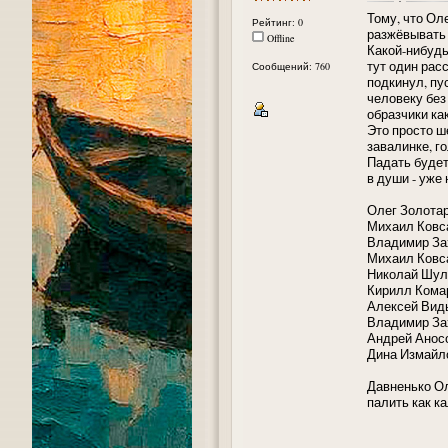
Тому, что Ол
Рейтинг: 0
разжёвывать 
Offline
Какой-нибудь
тут один рас
Сообщений: 760
подкинул, пу
человеку без
образчики как
Это просто ш
завалинке, го
Падать будет
в души - уже 
Олег Золота
Михаил Ковс
Владимир За
Михаил Ковса
Николай Шул
Кирилл Кома
Алексей Вид
Владимир За
Андрей Аносо
Дина Измайл
Давненько Ол
палить как ка