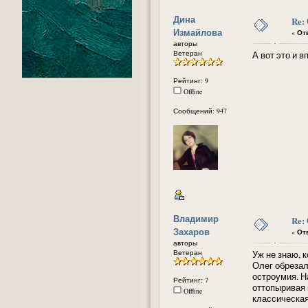
Дина
Re:
Измайлова
«
Отв
авторы
Ветеран
А вот это и 
Рейтинг: 9
Offline
Сообщений: 947
Владимир
Re:
Захаров
«
Отв
авторы
Ветеран
Уж не знаю, 
Олег обрезал
остроумия. Н
Рейтинг: 7
оттопыривая 
Offline
классическая