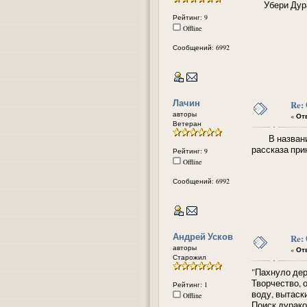
Убери Дурака
Рейтинг: 9
Offline
Сообщений: 6992
Лачин
Re:
авторы
«
Отв
Ветеран
В названии р
рассказа при
Рейтинг: 9
Offline
Сообщений: 6992
Андрей Усков
Re:
авторы
«
Отв
Старожил
"Пахнуло дер
Творчество, 
Рейтинг: 1
воду, вытаск
Offline
Поиск дурако