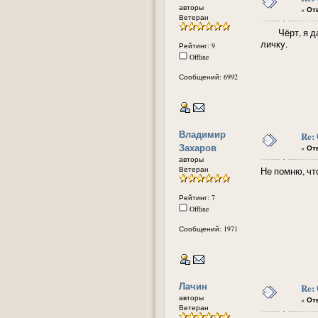
авторы
«
Отв
Ветеран
Чёрт, я даже
личку.
Рейтинг: 9
Offline
Сообщений: 6992
Владимир
Re:
Захаров
«
Отв
авторы
Ветеран
Не помню, чт
Рейтинг: 7
Offline
Сообщений: 1971
Лачин
Re:
авторы
«
Отв
Ветеран