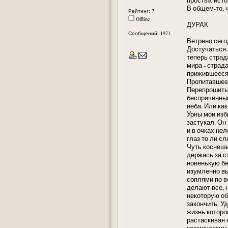
В общем-то, 
Рейтинг: 7
Offline
ДУРАК
Сообщений: 1971
Ветрено сего
Достучаться. 
теперь страд
мира - страда
прижившееся.
Пропитавшее,
Перепрошиты
беспричинным
неба. Или ка
Урны мои изб
застукал. Он
и в очках не
глаз то ли сл
Чуть коснешь
держась за с
новенькую бе
изумленно вы
соплями по в
делают все, н
некоторую об
закончить. У
жизнь которо
растаскивая 
космическим 