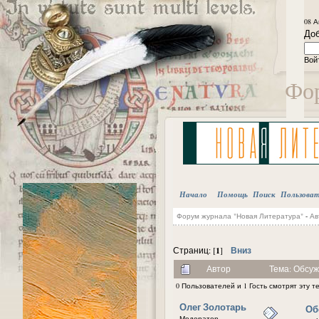
08 А
Доб
Вой
Фор
Начало
Помощь
Поиск
Пользова
Форум журнала "Новая Литература"
-
Ав
1
Вниз
Страниц: [
]
Автор
Тема: Обсуж
0 Пользователей и 1 Гость смотрят эту т
Олег Золотарь
Об
Модератор