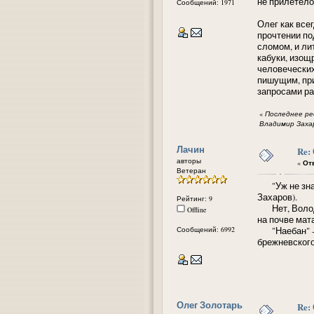
не прилетело
Сообщений: 1971
Олег как всег
прочтении по
сломом, и ли
кабуки, изощ
человеческих
пишущим, при
запросами ра
«
Последнее ред
Владимир Заха
Лачин
Re:
авторы
«
Отв
Ветеран
"Уж не знаю,
Захаров).
Рейтинг: 9
Нет, Володя,
Offline
на почве мата
Сообщений: 6992
"Наебан" - т
брежневского
Олег Золотарь
Re: