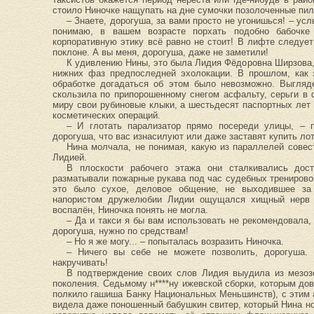
стоило Ниночке нащупать на дне сумочки позолоченные пилю
– Знаете, дорогуша, за вами просто не угонишься! – ус
понимаю, в вашем возрасте порхать подобно бабочке
корпоративную этику всё равно не стоит! В лифте следует
поклоне. А вы меня, дорогуша, даже не заметили!
К удивлению Нины, это была Лидия Фёдоровна Ширзова, 
нижних фаз предпоследней эхолокации. В прошлом, как 
обработке догадаться об этом было невозможно. Выгляд
скользила по припорошенному снегом асфальту, серьги 
миру свои рубиновые клыки, а шестьдесят паспортных лет
косметических операций.
– И глотать парализатор прямо посереди улицы, – 
дорогуша, что вас изнасилуют или даже заставят купить ло
Нина молчала, не понимая, какую из параллелей совес
Лидией.
В плоскости рабочего этажа они сталкивались дост
разматывали пожарные рукава под час судебных тренировок
это было сухое, деловое общение, не выходившее за
напористом дружелюбии Лидии ощущался хищный нерв л
воспалён, Ниночка понять не могла.
– Да и такси я бы вам использовать не рекомендовала
дорогуша, нужно по средствам!
– Но я же могу... – попыталась возразить Ниночка.
– Ничего вы себе не можете позволить, дорогуша. 
накручивать!
В подтверждение своих слов Лидия выудила из мезозо
поколения. Седьмому н****ну ижевской сборки, которым до
полкило гашиша Банку Национальных Меньшинств), с этим а
видела даже поношенный бабушкин свитер, который Нина но