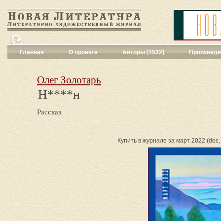
Главная
О проекте
Авторы [1532]
Произведе
Критика
[551]
Малая художес
Олег Золотарь
Переводы поэз
Н****н
Переводы проз
Публицистика
[
Рассказ
Рассказы
[2052
Сценарии
[16]
Философия, на
Купить в журнале за март 2022 (doc, 
Драматургия
[9
Повести, рома
Галерея
[144]
Поэзия
[1016]
Другие жанры
[
Все жанры
[561