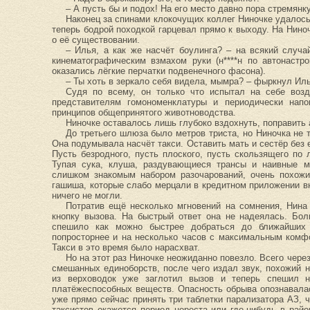
– А пусть бы и подох! На его место давно пора стремянк
Наконец за спинами клокочущих коллег Ниночке удалось
теперь бодрой походкой гарцевал прямо к выходу. На Нино
о её существовании.
– Илья, а как же насчёт боулинга? – на всякий случа
кинематографическим взмахом руки (н****н по автонастр
оказались лёгкие перчатки подвенечного фасона).
– Ты хоть в зеркало себя видела, мымра? – фыркнул Ил
Судя по всему, он только что испытал на себе возд
представителям гомономенклатуры и периодически нап
принципов общепринятого животноводства.
Ниночке оставалось лишь глубоко вздохнуть, поправить 
До третьего шлюза было метров триста, но Ниночка не 
Она подумывала насчёт такси. Оставить мать и сестёр без 
Пусть безродного, пусть плоского, пусть скользящего по 
Тупая сука, клуша, раздувающиеся трансы и наивные м
слишком знакомым набором разочарований, очень похожи
гашиша, которые слабо мерцали в кредитном приложении вн
ничего не могли.
Потратив ещё несколько мгновений на сомнения, Нина в
кнопку вызова. На быстрый ответ она не надеялась. Бо
спешило как можно быстрее добраться до ближайших 
попросторнее и на несколько часов с максимальным комф
Такси в это время было нарасхват.
Но на этот раз Ниночке неожиданно повезло. Всего чере
смешанных единоборств, после чего издал звук, похожий н
из верховодок уже заглотил вызов и теперь спешил 
платёжеспособных веществ. Опасность обрыва опознавалас
уже прямо сейчас принять три таблетки парализатора АЗ, 
таксистов окажется период нереста или где-нибудь в рай