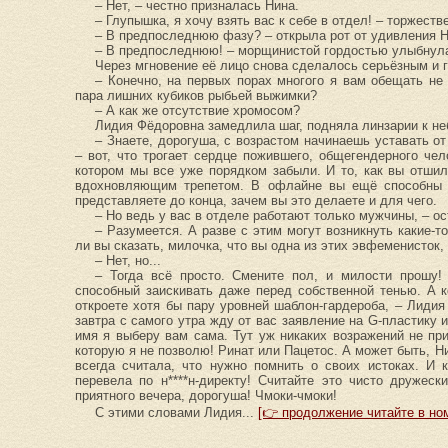
– Нет, – честно призналась Нина.
– Глупышка, я хочу взять вас к себе в отдел! – торжеств
– В предпоследнюю фазу? – открыла рот от удивления Н
– В предпоследнюю! – морщинистой гордостью улыбнул
Через мгновение её лицо снова сделалось серьёзным и 
– Конечно, на первых порах многого я вам обещать не
пара лишних кубиков рыбьей выжимки?
– А как же отсутствие хромосом?
Лидия Фёдоровна замедлила шаг, подняла линзарии к не
– Знаете, дорогуша, с возрастом начинаешь уставать от
– вот, что трогает сердце пожившего, общегендерного че
котором мы все уже порядком забыли. И то, как вы отши
вдохновляющим трепетом. В офлайне вы ещё способны с
представляете до конца, зачем вы это делаете и для чего.
– Но ведь у вас в отделе работают только мужчины, – о
– Разумеется. А разве с этим могут возникнуть какие-
ли вы сказать, милочка, что вы одна из этих эвфеменисток
– Нет, но...
– Тогда всё просто. Смените пол, и милости прошу!
способный заискивать даже перед собственной тенью. А к
откроете хотя бы пару уровней шаблон-гардероба, – Лидия
завтра с самого утра жду от вас заявление на G-пластику 
имя я выберу вам сама. Тут уж никаких возражений не пр
которую я не позволю! Ринат или Пацетос. А может быть, Н
всегда считала, что нужно помнить о своих истоках. И 
перевела по н****н-директу! Считайте это чисто дружес
приятного вечера, дорогуша! Чмоки-чмоки!
С этими словами Лидия...
[👉 продолжение читайте в ном