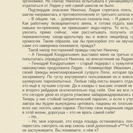
эргономики. Но сейчас Ниночка испытывала к умчавшемуся 
отделаться от Лидии у неё самой шансов не было.
Подтвердив опасения Ниночки, Лидия спрятала плеть
шагом направилась в противоположном от третьего шлюза 
– В общем, так, – доверительно сказала она, – Я давно
Как работнику безвариантного звена, я готова отдать ва
навыки по-прежнему не превышают индо-черты. То есть, 
уволить прямо сейчас, чем рассчитывать получить 
перманентному хазар-адюльтеру вы и вовсе нищеброд ср
хромосом. Таким образом, как бы прискорбно это ни звуча
сами это наверняка понимаете, правда?
Такой напор посторонней правды смутил Ниночку.
– А Геннадий Кондратьевич выставил меня на третью о
попыталась оправдаться Ниночка, но впечатления на Лидию
– Геннадий Кондратьевич – старый педераст с кумулят
невозмутимо продолжила Лидия. – Коммерсберг Иванович д
своей трижды монетизированной супруге Ляле, которая п
экскременту. По гуглу внутреннего пользования он и вовс
шумерских парнокопытных. Любые гайд-листы вашего отдел
это ещё в лучшем случае. Да и хазары с высших этажей не
и второго рейдеров исключительно под себя. Они же все 
что сегодня двое из отдела упаковки забаррикадировались
Теперь у них стойкий патриотический паралич, и если к утр
завтра мы будем вынуждены целовать лацканы их платьев и
всех нас носить швах-парики. Поэтому свои жиденькие над
в этой жизни, дорогуша – это не врать самой себе!
– Но...
– Но, моя хорошая, это когда лошадь остановилась по
перестать смотреть на мир сквозь свой допотопный н****н! 
не заслуживаете. Вы понимаете, о чём я?