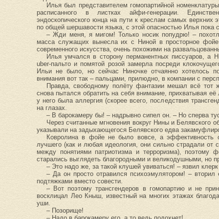
Илья был представителем гомопартийной номенклатуры,
расписанного в листках айфи-генерации. Единстве
эндоскопического юнца на пути к креслам самых верхних э
по общей шершавости языка, с этой опасностью Илья пока 
– Жди меня, я мигом! Только носик попудрю! – похотл
масса служащих вынесла их с Ниной в просторное фойе
современного искусства, очень похожими на развальцованны
Илья умчался в сторону перманентных писсуаров, а Н
uber-пальто и помятой розой замерла посреди клокочуще
Ильи не было, но сейчас Ниночке отчаянно хотелось п
внимания вот так – пальцами, прилюдно, в компании с перс
Правда, свободному полёту фантазии мешал всё тот ж
снова пытался обратить на себя внимание, прихватывая е
у него была аллергия (скорее всего, последствия трансге
на глазах.
– В барокамеру бы! – надрывно сипел он. – Но сперва т
Через считанные мгновения вокруг Нины и Белявского об
указывали на задыхающегося Белявского едва закамуфлир
Ковролина в фойе не было вовсе, а эффективность о
лучшего (как и любая идеология, они сильно страдали от 
между понятиями патриотизма и терроризма), поэтому ф
старались выглядеть благородными и великодушными, но пр
– Это надо же, за такой клушей увиваться! – язвил кле
– Да он просто отравился психоэмулятором! – вторил 
подтяжками вместо совести.
– Вот поэтому трансгендеров в гомопартию и не прин
восклицал Лео Кныш, известный на многих этажах благод
уши.
– Позорище!
– Надо в барокамеру его, а то ведь подохнет!