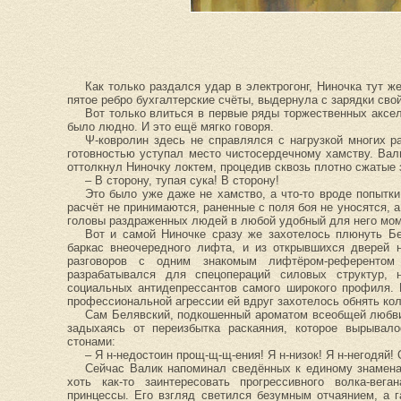
Как только раздался удар в электрогонг, Ниночка тут ж
пятое ребро бухгалтерские счёты, выдернула с зарядки свой
Вот только влиться в первые ряды торжественных аксел
было людно. И это ещё мягко говоря.
Ψ-ковролин здесь не справлялся с нагрузкой многих р
готовностью уступал место чистосердечному хамству. Вали
оттолкнул Ниночку локтем, процедив сквозь плотно сжатые 
– В сторону, тупая сука! В сторону!
Это было уже даже не хамство, а что-то вроде попытки
расчёт не принимаются, раненные с поля боя не уносятся, 
головы раздраженных людей в любой удобный для него мом
Вот и самой Ниночке сразу же захотелось плюнуть Бе
баркас внеочередного лифта, и из открывшихся дверей 
разговоров с одним знакомым лифтёром-референтом
разрабатывался для спецопераций силовых структур,
социальных антидепрессантов самого широкого профиля. 
профессиональной агрессии ей вдруг захотелось обнять кол
Сам Белявский, подкошенный ароматом всеобщей любви 
задыхаясь от переизбытка раскаяния, которое вырывал
стонами:
– Я н-недостоин прощ-щ-щ-ения! Я н-низок! Я н-негодяй! О
Сейчас Валик напоминал сведённых к единому знамена
хоть как-то заинтересовать прогрессивного волка-вег
принцессы. Его взгляд светился безумным отчаянием, а 