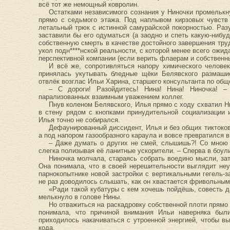
всё тот же немощный ковролин.
Остатками независимого сознания у Ниночки промелькн
прямо с седьмого этажа. Под наплывом кирзовых чувств
летальный трюк с истинной самурайской покорностью. Раз
заставили бы его одуматься (а заодно и спеть какую-нибу
собственную смерть в качестве достойного завершения тру
укол подн****нской реальности, с которой менее всего ожи
перспективной компании (если верить флаерам и собственн
И всё же, сопротивляться напору химического челове
принялась укутывать бледные щёки Белявского размаши
отвлёк возглас Ильи Харина, старшего консультанта по об
– С дороги! Разойдитесь! Нина! Нина! Ниночка! –
парализованных взаимным уважением коллег.
Пнув коленом Белявского, Илья прямо с ходу схватил Ни
в стену рядом с кнопками принудительной социализации и
Илья точно не собирался.
Дефаунированный диссидент, Илья и без общих тикток
а под напором газообразного караула и вовсе превратился 
– Даже думать о других не смей, слышишь?! Со мною 
слегка полизывая её ланитные ускорители. – Сперва в боули
Ниночка молчала, стараясь собрать воедино мысли, за
Она понимала, что в своей нерешительности выглядит не
парнокопытнике новой застройки с вертикальными гегель-
не раз доводилось слышать, как он хвастается фривольным
«Ради такой кубатуры с кем хочешь пойдёшь, совесть 
мелькнуло в голове Нины.
Но отважиться на раскадровку собственной плоти прямо 
понимала, что причиной внимания Ильи наверняка были
приходилось накачиваться с утроенной энергией, чтобы в
кода.