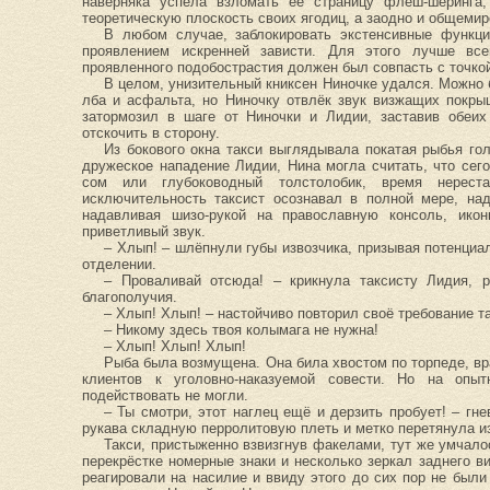
наверняка успела взломать её страницу флеш-шеринга,
теоретическую плоскость своих ягодиц, а заодно и общеми
В любом случае, заблокировать экстенсивные функци
проявлением искренней зависти. Для этого лучше все
проявленного подобострастия должен был совпасть с точко
В целом, унизительный книксен Ниночке удался. Можно
лба и асфальта, но Ниночку отвлёк звук визжащих покры
затормозил в шаге от Ниночки и Лидии, заставив обеих
отскочить в сторону.
Из бокового окна такси выглядывала покатая рыбья го
дружеское нападение Лидии, Нина могла считать, что сег
сом или глубоководный толстолобик, время нерест
исключительность таксист осознавал в полной мере, на
надавливая шизо-рукой на православную консоль, икон
приветливый звук.
– Хлып! – шлёпнули губы извозчика, призывая потенциа
отделении.
– Проваливай отсюда! – крикнула таксисту Лидия, 
благополучия.
– Хлып! Хлып! – настойчиво повторил своё требование та
– Никому здесь твоя колымага не нужна!
– Хлып! Хлып! Хлып!
Рыба была возмущена. Она била хвостом по торпеде, в
клиентов к уголовно-наказуемой совести. Но на оп
подействовать не могли.
– Ты смотри, этот наглец ещё и дерзить пробует! – гн
рукава складную перролитовую плеть и метко перетянула и
Такси, пристыженно взвизгнув факелами, тут же умчал
перекрёстке номерные знаки и несколько зеркал заднего 
реагировали на насилие и ввиду этого до сих пор не был