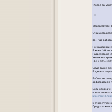
"Хотел бы узна
***
Здравствуйте, 
Стоимость рабо
За 1 час работы
По Вашей книге
В книге 348 тыс
Разделить на 30
Умножаем время
11,6 х 500 = 580
Сюда также вкл
В данном случа
Работа по лите
орфография и п
Если обозначен
предложенных н
https://newlit.ru/a
В этом случае 
Предположитель