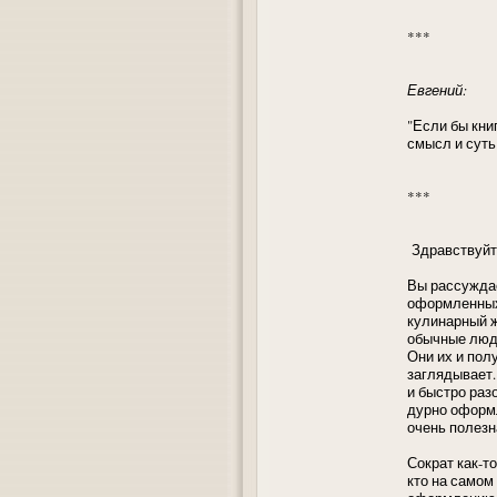
***
Евгений:
"Если бы кни
смысл и суть
***
Здравствуйте
Вы рассуждае
оформленных 
кулинарный ж
обычные люди
Они их и полу
заглядывает.
и быстро раз
дурно оформл
очень полезн
Сократ как-то
кто на самом