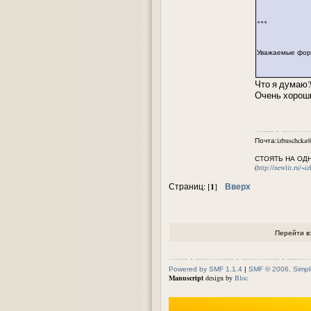
***
Уважаемые фору
Что я думаю
Очень хорош
Почта:izbuschcka@
СТОЯТЬ НА ОД
(
http://newlit.ru/~i
1
Вверх
Страниц: [
]
Перейти в
Powered by SMF 1.1.4
|
SMF © 2006, Simpl
Manuscript
design by
Bloc