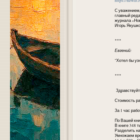
https://newlit.
С уважением
главный реда
журнала «Но
Игорь Якушко
***
Евгений:
"Хотел бы уз
***
Здравствуйте
Стоимость ра
За 1 час раб
По Вашей кни
В книге 348 т
Разделить на 
Умножаем вре