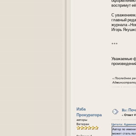
оформлению с
воспримут её
С уважением
главный реда
журнала «Но
Игорь Якушко
***
Уважаемые фо
произведени
«
Последнее ред
Администратор
Изба
Re: По
Прокуратора
«
Ответ #
авторы
Ветеран
Цитата: Админис
Автор по имени
может стать по
Рейтинг: 5