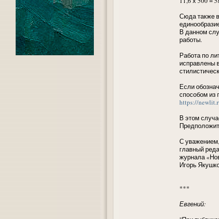
11,6 х 500 = 
Сюда также в
единообразие
В данном слу
работы.
Работа по ли
исправлены в
стилистическ
Если обознач
способом из 
https://newlit
В этом случа
Предположите
С уважением
главный реда
журнала «Но
Игорь Якушко
***
Евгений: