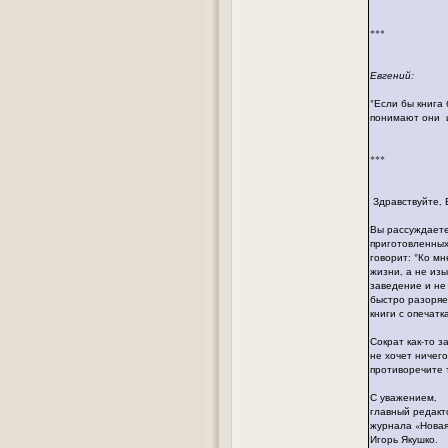
***
Евгений:
"Если бы книга
понимают они 
***
Здравствуйте, 
Вы рассуждаете
приготовленных
говорит: "Ко м
жизни, а не изы
заведение и не
быстро разоряе
книги с опечат
Сократ как-то з
не хочет ничег
противоречите т
С уважением,
главный редакт
журнала «Нова
Игорь Якушко.