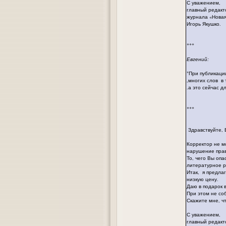
С уважением,
главный редакт
журнала «Нова
Игорь Якушко.
***
Евгений:
"При публикаци
,многих слов в
.а это сейчас д
***
Здравствуйте, 
Корректор не м
нарушение прав
То, чего Вы опа
литературное р
Итак, я предла
низкую цену.
Даю в подарок в
При этом не соб
Скажите мне, ч
С уважением,
главный редакт