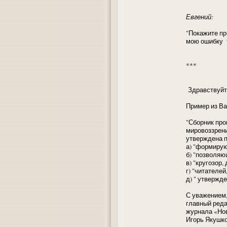
Евгений:
"Покажите пр
мою ошибку т
***
Здравствуйте
Пример из Ва
"Сборник про
мировоззрени
утверждена п
а) "формиру
б) "позволя
в) "кругозор,
г) "читателей
д) " утвержд
С уважением
главный реда
журнала «Но
Игорь Якушко