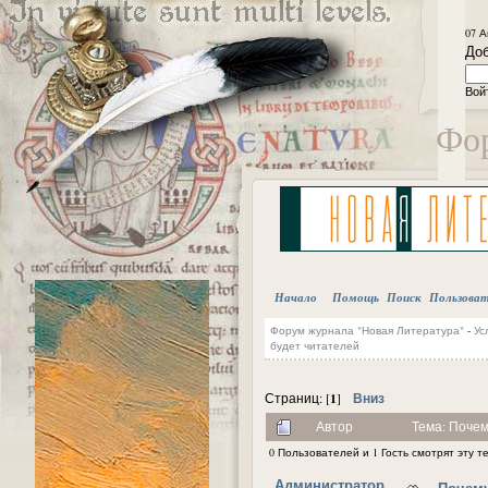
07 А
Доб
Вой
Фор
Начало
Помощь
Поиск
Пользова
Форум журнала "Новая Литература"
-
Ус
будет читателей
1
Вниз
Страниц: [
]
Автор
Тема: Почем
0 Пользователей и 1 Гость смотрят эту т
Администратор
Почему