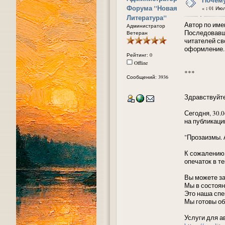
Форума "Новая
«
:
01 Июль
Литература"
Автор по име
Администратор
Последовавша
Ветеран
читателей св
оформление.
Рейтинг: 0
Offline
***
Сообщений: 3936
Здравствуйте
Сегодня, 30.
на публикаци
"Прозаизмы.
К сожалению,
опечаток в те
Вы можете за
Мы в состоян
Это наша спе
Мы готовы об
Услуги для а