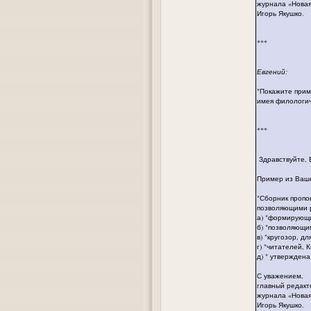
журнала «Нова
Игорь Якушко.
***
Евгений:
"Покажите прим
имея филологиче
***
Здравствуйте, 
Пример из Ваше
"Сборник пропо
позволяющими р
а) "формирующ
б) "позволяющ
в) "кругозор, д
г) "читателей, 
д) " утвержден
С уважением,
главный редакт
журнала «Нова
Игорь Якушко.