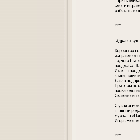
"При публика
слог и выраж
работать тол
***
Здравствуйте
Корректор не
исправляет н
То, чего Вы 
предлагал Ва
Итак, я пред
книги, причём
Даю в подаро
При этом не 
произведения
Скажите мне,
С уважением
главный реда
журнала «Но
Игорь Якушко
***