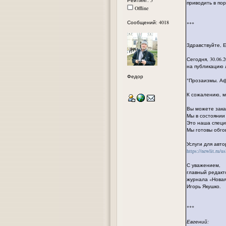
приводить в по
Offline
Сообщений: 4018
***
Здравствуйте, 
Сегодня, 30.06.
на публикацию 
Федор
"Прозаизмы. Аф
К сожалению, м
Вы можете заказ
Мы в состоянии
Это наша специ
Мы готовы обго
Услуги для авт
https://newlit.ru/u
С уважением,
главный редакт
журнала «Нова
Игорь Якушко.
***
Евгений: