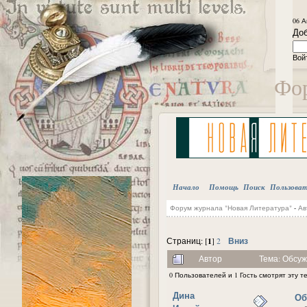
06 А
Доб
Вой
Фор
Начало
Помощь
Поиск
Пользова
Форум журнала "Новая Литература"
-
Ав
1
Вниз
Страниц: [
]
2
Автор
Тема: Обсуж
0 Пользователей и 1 Гость смотрят эту т
Дина
Об