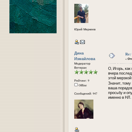
Юрий Меркеев
Дина
Re:
Измайлова
«
Отв
Модератор
Ветеран
О, Игорь, ка
вчера послед
этой мерзкой
Рейтинг: 9
Значит, тому
Offline
ваша порадов
просьбу и оп
Сообщений: 947
именно в НЛ.