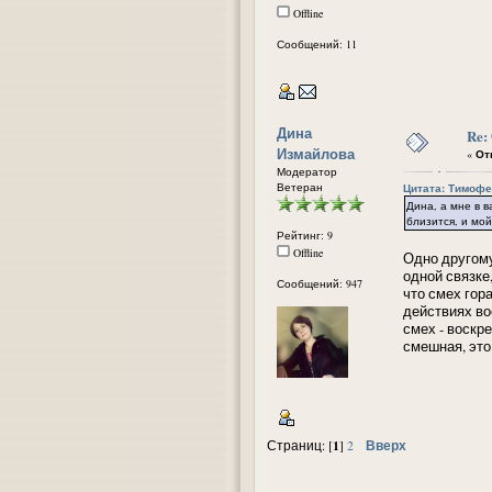
Offline
Сообщений: 11
Дина
Re:
Измайлова
«
Отв
Модератор
Ветеран
Цитата: Тимофей
Дина, а мне в в
близится, и мой
Рейтинг: 9
Offline
Одно другому
одной связке,
Сообщений: 947
что смех гор
действиях во
смех - воскре
смешная, это
1
Вверх
Страниц: [
]
2