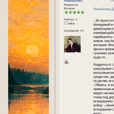
Измайлова
«
:
0
Модератор
Ветеран
Измайлова Д
Рейтинг: 9
...Их были п
Offline
блиндажей и
движущимся 
Сообщений: 947
извивающейся
карабкались 
живое, они б
желания. Ино
брызги крова
тушками, рез
куда-то...
Андрюха от с
разыгрывая с
мальчишески
среди них, д
по детям, ег
«Уймись, в к
привычным ре
видел насмеш
глаза под де
всегдашнюю н
войну: «Заче
всегдашнее с
надо»...