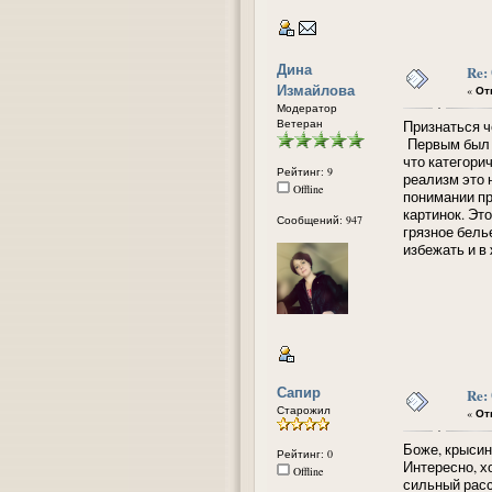
Дина
Re:
Измайлова
«
Отв
Модератор
Ветеран
Признаться ч
Первым был И
что категори
Рейтинг: 9
реализм это 
Offline
понимании пр
картинок. Эт
Сообщений: 947
грязное бель
избежать и в 
Сапир
Re:
Старожил
«
Отв
Боже, крысин
Рейтинг: 0
Интересно, х
Offline
сильный расс