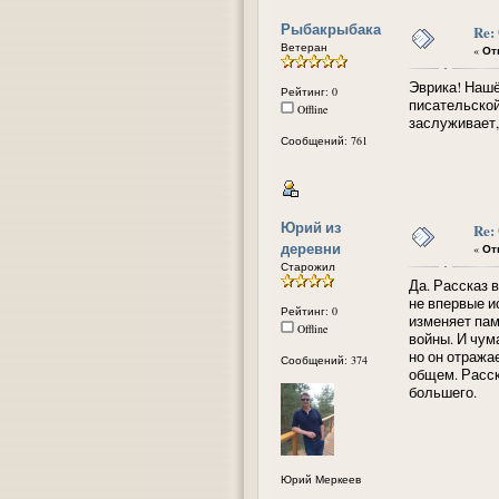
Рыбакрыбака
Re:
Ветеран
«
Отв
Эврика! Нашёл
Рейтинг: 0
писательской
Offline
заслуживает, 
Сообщений: 761
Юрий из
Re:
деревни
«
Отв
Старожил
Да. Рассказ 
не впервые и
Рейтинг: 0
изменяет пам
Offline
войны. И чум
но он отража
Сообщений: 374
общем. Расск
большего.
Юрий Меркеев