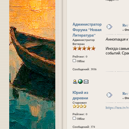
Администратор
Re:
Форума "Новая
«
Отв
Литература"
Аннотация к 
Администратор
Ветеран
Иногда самы
событий. Сра
Рейтинг: 0
Offline
Сообщений: 3936
Юрий из
Re:
деревни
«
Отв
Старожил
https://ren.t
Рейтинг: 0
Offline
Сообщений: 374