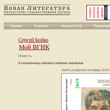
Главная
О проекте
Авторы [1533]
Произведе
Критика
[551]
Малая художес
Сергей Бойко
Переводы поэз
Мой ВГИК
Переводы проз
Публицистика
[
Повесть
Рассказы
[2052
Сценарии
[16]
К столетнему юбилею учебного заведения
Философия, на
Купить в журнале за январь 2019 (d
Драматургия
[9
Повести, рома
Галерея
[144]
Поэзия
[1017]
Другие жанры
[
Все жанры
[561