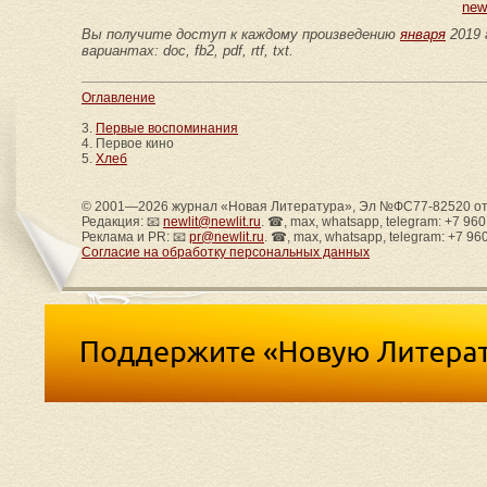
new
Вы получите доступ к каждому произведению
января
2019 
вариантах: doc, fb2, pdf, rtf, txt.
Оглавление
3.
Первые воспоминания
4. Первое кино
5.
Хлеб
© 2001—2026 журнал «Новая Литература», Эл №ФС77-82520 от 
Редакция: 📧
newlit@newlit.ru
. ☎, max, whatsapp, telegram: +7 96
Реклама и PR: 📧
pr@newlit.ru
. ☎, max, whatsapp, telegram: +7 96
Согласие на обработку персональных данных