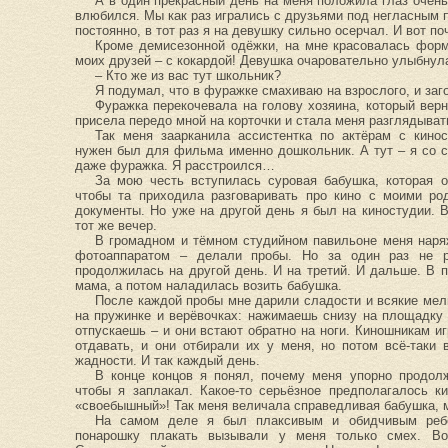
А в один прекрасный день на меня положила глаз очень
влюбился. Мы как раз игрались с друзьями под негласным
постоянно, в тот раз я на девушку сильно осерчал. И вот п
Кроме демисезонной одёжки, на мне красовалась фор
моих друзей – с кокардой! Девушка очаровательно улыбнул
– Кто же из вас тут школьник?
Я подумал, что в фуражке смахиваю на взрослого, и заго
Фуражка перекочевала на голову хозяина, который вер
присела передо мной на корточки и стала меня разглядыват
Так меня заарканила ассистентка по актёрам с кинос
нужен был для фильма именно дошкольник. А тут – я со 
даже фуражка. Я расстроился…
За мою честь вступилась суровая бабушка, которая о
чтобы та приходила разговаривать про кино с моими ро
документы. Но уже на другой день я был на киностудии. 
тот же вечер.
В громадном и тёмном студийном павильоне меня нар
фотоаппаратом – делали пробы. Но за один раз не р
продолжилась на другой день. И на третий. И дальше. В 
мама, а потом наладилась возить бабушка.
После каждой пробы мне дарили сладости и всякие мелк
на пружинке и верёвочках: нажимаешь снизу на площадку
отпускаешь – и они встают обратно на ноги. Киношникам и
отдавать, и они отбирали их у меня, но потом всё-таки
жадности. И так каждый день.
В конце концов я понял, почему меня упорно продол
чтобы я заплакал. Какое-то серьёзное предполагалось к
«своебышный»! Так меня величала справедливая бабушка, 
На самом деле я был плаксивым и обидчивым ребё
понарошку плакать вызывали у меня только смех. Во