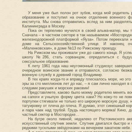
У меня уже был полон рот зубов, когда мой родитель
образование и поступил на очное отделение военного ф
института. Мы снова отправились вслед за ним разделять
Калининграда в Москву.
Пока он терпеливо мучился в своей альма-матер, мы 
Сначала – в частном секторе в так называемом «Мосгородк
железнодорожной платформой «Яуза». Потом переехали н
доме на Сельскохозяйственной улице. И наконец о
«Маленковская», в доме №13 по Рижскому проезду.
На Рижском мы проживали уже до самого конца. Я успел
школу №286, стать сорванцом, определиться с буду
сексуальное образование.
К лету 1961 года наш неугомонный студиозус завершил
очередное воинское звание и отправился, согласно безж
военную службу в древний город Владимир.
В тех краях когда-то и вправду плескалось море, но эт
эры за сто миллионов лет до нас, – я сам лично находил в 
следами ракушек и морских раковин!
Представляете, каково было моему родителю менять во
на сапоги и унылую форму цвета хаки? Но кожу-то не по
портупеи стягивали не только его широкую морскую душу, 
татуировку от плеча до плеча. Я думаю, этот синюшный ко
и пара чаек над трубой. Грудь настоящего моряка! Кино, д
частный сектор в Мосгородке…
На бугре около пивной, недалеко от Ростокинского ак
искусственный спутник земли. Спутник двигался быстро и
редкими тусклыми звёздочками на вечернем закатном небе.