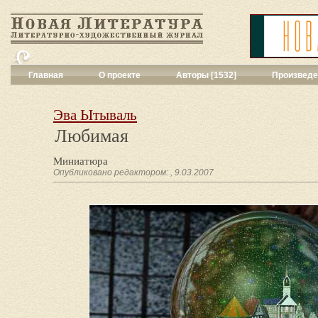
Главная
О проекте
Авторы [1532]
Произведе
Критика
[551]
Малая художес
Эва Ытываль
Переводы поэз
Любимая
Переводы проз
Публицистика
[
Миниатюра
Рассказы
[2052
Опубликовано редактором: , 9.03.2007
Сценарии
[16]
Философия, на
Драматургия
[9
Повести, рома
Галерея
[144]
Поэзия
[1016]
Другие жанры
[
Все жанры
[561