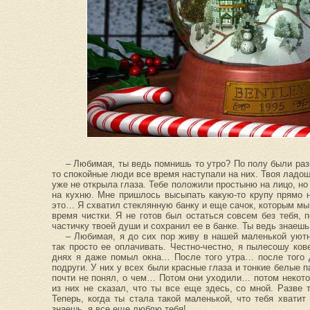
– Любимая, ты ведь помнишь то утро? По полу были раз
то спокойные люди все время наступали на них. Твоя ладош
уже не открыла глаза. Тебе положили простыню на лицо, но 
на кухню. Мне пришлось высыпать какую-то крупу прямо 
это… Я схватил стеклянную банку и еще сачок, которым мы
время чистки. Я не готов был остаться совсем без тебя,
частичку твоей души и сохранил ее в банке. Ты ведь знаешь,
– Любимая, я до сих пор живу в нашей маленькой уютн
так просто ее оплачивать. Честно-честно, я пылесошу ков
днях я даже помыл окна… После того утра… после того д
подруги. У них у всех были красные глаза и тонкие белые п
почти не понял, о чем… Потом они уходили… потом некото
из них не сказал, что ты все еще здесь, со мной. Разве 
Теперь, когда ты стала такой маленькой, что тебя хвати
знаешь, я все еще люблю тебя!..