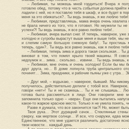
– Любимая, ты можешь мной гордиться! Вчера я пол
готовлю обед, потому что в честь
события
должна прийти м
ладили с ней, но я поставлю тебя в шкаф, и все будет в по
меня за это обижаться?.. Ты ведь знаешь, я же люблю тебя!.
– Любимая, представляешь, мама вчера очень хвалила м
не брала ничего из того, что я готовил. Но неужели ты н
успехи?! Ты ведь знаешь, я все равно люблю тебя!..
– Любимая, вчера выпал снег. И теперь, наверное, уже 
холодно и сугробы вырастут выше меня и выше тебя, мы не
и слепим самую большую снежную бабу!.. Ты простишь м
теперь, один?.. Ты ведь все равно знаешь, как я люблю тебя
– Любимая, теперь зима и дорога такая скользкая… Ты 
виноват в том, что помял крыло твоей машины. Я совсе
недоумок и… зима… скользко… извини… Ты ведь знаешь, ко
– Любимая, мне очень и очень холодно! Если бы мы б
друг друга, но… В доме лопнула труба центрального ото
починят… Зима, праздники, и рабочие пьяны уже с утра… Э
– Друг мой, – вздыхаю, – наверное, бывший. Мы никому
получилось, действительно делили с тобой все. Наверное
говори «нет»! Ты и не скажешь… Ты и не слышишь… Любо
готова была рассмеяться в лицо. Они говорили мне м
запомнила только одно – «вера». Еще они пытались напуга
какое-то жаркое красное место. Только я не умела понять, ч
Разве я думала, что все закончится так?! Но, может быт
Твоя рука… Этот дурацкий сачок… Стеклянные стены
сверху, как мертвое солнце… И все, что снаружи, едва мож
Единственное, что мне удается различить достаточно ясн
твои новости… каждый день.