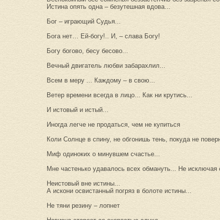
Истина опять одна – безутешная вдова...
Бог – играющий Судья...
Бога нет… Ей-богу!.. И, – слава Богу!
Богу богово, бесу бесово...
Вечный двигатель любви забарахлил...
Всем в меру ... Каждому – в свою...
Ветер времени всегда в лицо... Как ни крутись...
И истовый и истый...
Иногда легче не продаться, чем не купиться
Коли Солнце в спину, не обгонишь тень, покуда не повер
Миф одиноких о минувшем счастье...
Мне частенько удавалось всех обмануть... Не исключая с
Неистовый вне истины...
А искони освистанный погряз в болоте истины...
Не тяни резину – лопнет