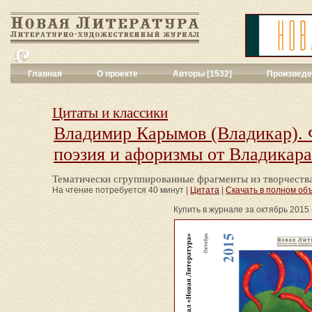
Главная
О проекте
Авторы [1532]
Произведе
Критика
[551]
Малая художес
Цитаты и классики
Переводы поэз
Владимир Карымов (Владикар).
Переводы проз
поэзия и афоризмы от Владикара
Публицистика
[
Рассказы
[2052
Сценарии
[16]
Тематически сгруппированные фрагменты из творчеств
На чтение потребуется 40 минут |
Цитата
|
Скачать в полном объёме
Философия, на
Драматургия
[9
Купить в журнале за октябрь 2015 (
Повести, рома
Галерея
[144]
Поэзия
[1016]
Другие жанры
[
Все жанры
[561