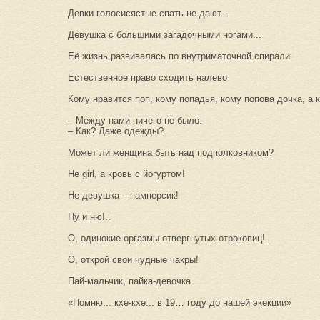
Девки голосисястые спать не дают...
Девушка с большими загадочными ногами...
Её жизнь развивалась по внутриматочной спирали
Естественное право сходить налево
Кому нравится поп, кому попадья, кому попова дочка, а 
– Между нами ничего не было.
– Как? Даже одежды?
Может ли женщина быть над подполковником?
Не girl, а кровь с йогуртом!
Не девушка – памперсик!
Ну и ню!..
О, одинокие оргазмы отвергнутых отроковиц!..
О, открой свои чудные чакры!
Пай-мальчик, пайка-девочка
«Помню... кхе-кхе... в 19… году до нашей экекции»