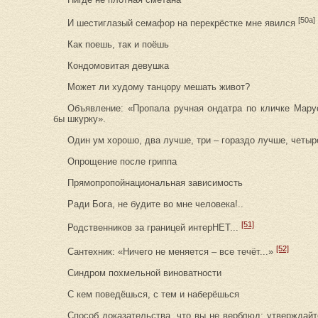
[50а]
И шестиглазый семафор на перекрёстке мне явился
Как поешь, так и поёшь
Кондомовитая девушка
Может ли худому танцору мешать живот?
Объявление: «Пропала ручная ондатра по кличке Мару
бы шкурку».
Один ум хорошо, два лучше, три – гораздо лучше, четыре
Опрощение после гриппа
Прямопропойнациональная зависимость
Ради Бога, не будите во мне человека!..
[51]
Родственников за границей интерНЕТ...
[52]
Сантехник: «Ничего не меняется – все течёт...»
Синдром похмельной виноватности
С кем поведёшься, с тем и наберёшься
Способ доказательства, что вы не верблюд: утверждайт