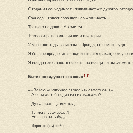
Новизна стареет со скоростью слуха
С годами необходимость прикидываться дураком отпадае
Свобода – изнасилованная необходимость
Третьего не дано... А хочется...
Тяжело играть роль личности в истории
У меня все ходы записаны... Правда, не помню, куда...
Я больше предпочитаю подчиняться дуракам, чем управл
Я всегда готов внести ясность, но всегда ли вы сможете 
[49]
Бытие опридуряет сознание
– «Возлюби ближнего своего как самого себя»...
– А если хотя бы один из них мазохист?..
– Душа, поёт…(садистск.)
– Ты меня уважаешь?!
– Нет... но пить буду...
...берегите(сь) себя!..