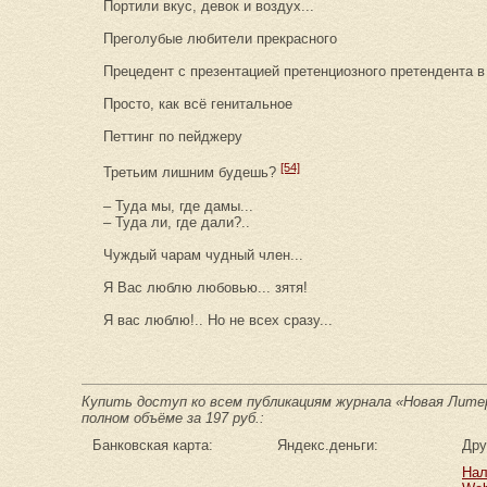
Портили вкус, девок и воздух...
Преголубые любители прекрасного
Прецедент с презентацией претенциозного претендента в
Просто, как всё генитальное
Петтинг по пейджеру
[54]
Третьим лишним будешь?
– Туда мы, где дамы...
– Туда ли, где дали?..
Чуждый чарам чудный член...
Я Вас люблю любовью... зятя!
Я вас люблю!.. Но не всех сразу...
Купить доступ ко всем публикациям журнала «Новая Литер
полном объёме за 197 руб.:
Банковская карта:
Яндекс.деньги:
Дру
Нал