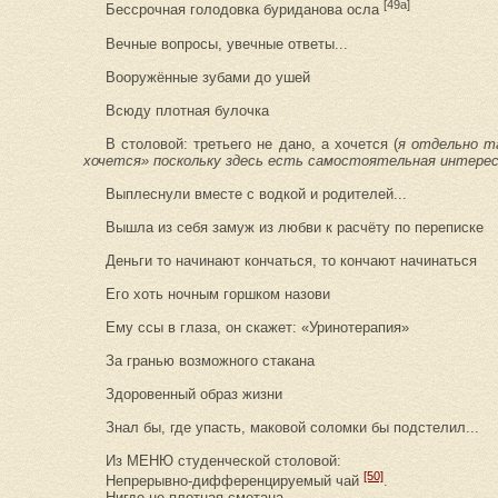
[49а]
Бессрочная голодовка буриданова осла
Вечные вопросы, увечные ответы...
Вооружённые зубами до ушей
Всюду плотная булочка
В столовой: третьего не дано, а хочется (
я отдельно т
хочется» поскольку здесь есть самостоятельная интере
Выплеснули вместе с водкой и родителей...
Вышла из себя замуж из любви к расчёту по переписке
Деньги то начинают кончаться, то кончают начинаться
Его хоть ночным горшком назови
Ему ссы в глаза, он скажет: «Уринотерапия»
За гранью возможного стакана
Здоровенный образ жизни
Знал бы, где упасть, маковой соломки бы подстелил...
Из МЕНЮ студенческой столовой:
[50]
Непрерывно-дифференцируемый чай
.
Нигде не плотная сметана