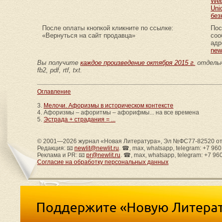
Web
Uni
без
После оплаты кнопкой кликните по ссылке:
Пос
«Вернуться на сайт продавца»
соо
адр
new
Вы получите
каждое произведение октября 2015 г.
отдельн
fb2, pdf, rtf, txt.
Оглавление
3.
Мелочи. Афоризмы в историческом контексте
4. Афоризмы – афоритмы – афорифмы... на все времена
5.
Эстрада + страдания = ...
© 2001—2026 журнал «Новая Литература», Эл №ФС77-82520 от 
Редакция: 📧
newlit@newlit.ru
. ☎, max, whatsapp, telegram: +7 96
Реклама и PR: 📧
pr@newlit.ru
. ☎, max, whatsapp, telegram: +7 96
Согласие на обработку персональных данных