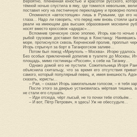
Вероятно, пленённая юностью и красотой русского, котор
тёмной ночью спустила в яму, где томился невольник, вел
поставил ногу на лестничную перекладину и проворно поле
Опомнился «автостопщик» лишь в Румынии, где его на
глаза… Надо ли говорить, что перед ним вновь стояли цыга
рвали на имеющем два высших образования москвиче руба
носят вместо кроссовок «адидас»…
Вспомнив греческую свою эпопею, Игорь как-то ночью
рыбой грузовик доставил беглеца в Констанцу. Нанявшись
море, протиснулся сквозь Керченский пролив, проплыл чере
Игорь спрыгнул за борт в Таганрогском заливе…
Потом был поезд «Мриуполь – Москва». Игорю удалось пр
Без особых приключений допилив в туалете до Москвы, Иг
площадь, мимо гостиницы «Россия», к себе на Таганку…
Однако домой его не пустили. Сожительница Игоря Раи
объяснила скитальцу, что за время его отсутствия прива
самого, который популярный певец, и, имея внешность Адони
сказать, юристы…
– Рая, – сказал Игорь замогильным голосом, – я тебя за
После этого за дверью установилась мёртвая тишина, а
не стали его слушать.
– Иди отсюда, чёрт лысый, не то почки тебе отобьём…
– И вот, Пётр Петрович, я здесь! Уж не обессудьте…