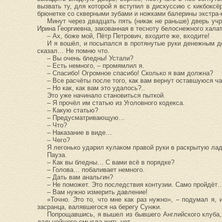
вызвать ту, для которой я вступил в дискуссию с кикбоксё
брюнетке со скверными зубами и ножками балерины экстра-
Минут через двадцать пять (никак не раньше) дверь уч
Ирина Георгиевна, закованная в тесноту белоснежного хала
– Ах, боже мой, Пётр Петрович, входите же, входите!
И я вошёл, и посыпался в протянутые руки денежным до
сказал… Не помню что.
– Вы очень бледны! Устали?
– Есть немного, – промямлил я.
– Спасибо! Огромное спасибо! Сколько я вам должна?
– Все расчёты после того, как вам вернут оставшуюся ч
– Но как, как вам это удалось?..
Это уже начинало становиться пыткой.
– Я прочёл им статью из Уголовного кодекса.
– Какую статью?
– Предусматривающую…
– Что?
– Наказание в виде…
– Чего?
Я легонько ударил кулаком правой руки в раскрытую лад
Пауза.
– Как вы бледны… С вами всё в порядке?
– Голова… побаливает немного.
– Дать вам анальгин?
– Не поможет. Это последствия контузии. Само пройдёт
– Вам нужно измерить давление!
«Точно. Это то, что мне как раз нужно», – подумал я,
засранца, валявшегося на берегу Сунжи.
Попрощавшись, я вышел из бывшего Английского клуба, ч
дальнейшего смысла жить нет.