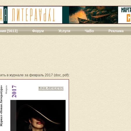
ния [5613]
Форум
Услуги
ЧаВо
Реклама
твенная проза
[271]
ии
[39]
ы
[44]
427]
]
ить в журнале за февраль 2017 (doc, pdf):
ука
[71]
1]
ны
[348]
543]
3]