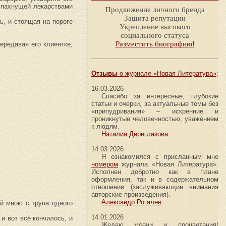
о пахнущей лекарствами
Продвижение личного бренда
Защита репутации
ь, и стоящая на пороге
Укрепление высокого
социального статуса
Разместить биографию!
ередавая его клиентке,
Отзывы
о журнале «Новая Литература»
:
16.03.2026
Спасибо за интересные, глубокие
статьи и очерки, за актуальные темы без
«припудривания» – искренние и
проникнутые человечностью, уважением
к людям.
Наталия Дериглазова
14.03.2026
Я ознакомился с присланным мне
номером
журнала «Новая Литература».
Исполнен добротно как в плане
оформления, так и в содержательном
отношении (заслуживающие внимания
авторские произведения).
Александр Рогалев
ый мною с трупа одного
14.01.2026
и вот всё кончилось, и
Желаю удачи и процветания!