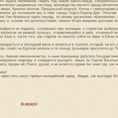
ого ждала неизбежная смерть под ножом какого-нибудь самодеятельно
иколепную раздвижную лестницу производства омского завода металлои
з вверх. Крепкое объятие. Прощальный поцелуй. Узелок с гамбургерами
поили до положения риз в пабе города Георге-Георгиу-Деж. Получив 
не! Уже буквально через секунду, по своему цыганскому обыкновению, 
ху и, осыпая его ругательствами, пинали Игоря мокрыми дохлыми ко
 выбрался из подвала, служившего ему жилищем, и стремглав выбежал
 матросом на ржавый сухогруз, отправляющийся в рейс, отчаянный но
з Азов и, после того, как старпом за попытку сойти на берег в Ейске и
окрасться в последний вагон и затаиться в туалете, который, на его с
орь сошёл на Курском вокзале и по кольцу бульваров прогулялся до Т
са, бывшая виолончелистка, а ныне помощница депутата Государствен
тизировала квартиру и собирается выходить замуж за Сергея Василье
са, предан ей, Раисе, душой, а не шляется годами бог знает где, как 
режу!
 через пять минут прибыл милицейский наряд. Увидев, как выглядит И
(в начало)