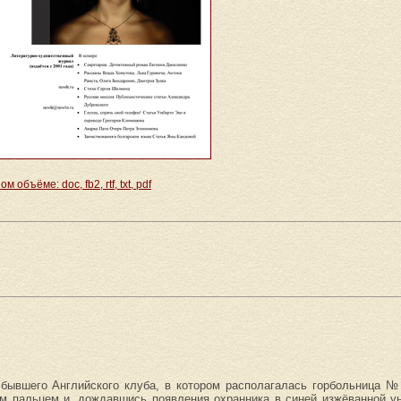
 объёме: doc, fb2, rtf, txt, pdf
 бывшего Английского клуба, в котором располагалась горбольница №
ым пальцем и, дождавшись появления охранника в синей изжёванной у