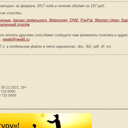
тура» за февраль 2017 года в полном объёме за 197 руб.:
гие способы:
ичные, баланс мобильного, Webmoney, QIWI, PayPal, Western Union, Ка
наличный платёж
ле оплаты другими способами сообщите нам реквизиты платежа и адрес 
l:
newlit@newlit.ru
 г. в отдельном файле в пяти вариантах: doc, fb2, pdf, rtf, txt.
30.12.2021, 18+
0 732 0000
0 732 0000