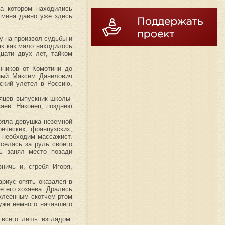
на котором находились
 меня давно уже здесь
у на произвол судьбы и
ак как мало находилось
цати двух лет, тайком
нников от Комотини до
нный Максим Данилович
ский улетел в Россию,
сяцев выпускник школы-
яев. Наконец, позднею
тояла девушка неземной
реческих, французских,
й необходим массажист.
селась за руль своего
рь занял место позади
ничь и, сгребя Игоря,
ариус опять оказался в
е его хозяева. Дрались
аклеенным скотчем ртом
 уже немного начавшего
 всего лишь взглядом.