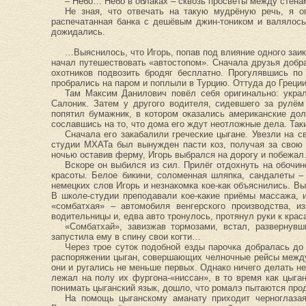
– Небо… Небо в облаках – сквозь просветы между стена
Не зная, что отвечать на такую мудрёную речь, я о
распечатанная банка с дешёвым джин-тоником и валялось
дожидались.
…Выяснилось, что Игорь, попав под влияние одного заик
начал путешествовать «автостопом». Сначала друзья добра
охотников подвозить бродяг бесплатно. Прогулявшись по
пробрались на паром и поплыли в Турцию. Оттуда до Греци
Там Максим Данилович повёл себя оригинально: украл
Салоник. Затем у другого водителя, сидевшего за рулё
попятил бумажник, в котором оказались американские до
сославшись на то, что дома его ждут неотложные дела. Так
Сначала его закабалили греческие цыгане. Увезли на 
студии МХАТа был вынужден пасти коз, получая за свою р
ночью оставив ферму, Игорь выбрался на дорогу и побежа
Вскоре он выбился из сил. Прилёг отдохнуть на обочин
красоты. Белое бикини, соломенная шляпка, сандалеты – 
немецких слов Игорь и незнакомка кое-как объяснились. Вы
В школе-студии преподавали кое-какие приёмы массажа, и
«сомбатхая» – автомобиля венгерского производства, и
водительницы и, едва авто тронулось, протянул руки к кра
«Сомбатхай», завизжав тормозами, встал, развернувш
запустила ему в спину свои когти…
Через трое суток подобной езды парочка добралась до 
распоряжении цыган, совершающих челночные рейсы между З
они и ругались не меньше первых. Однако ничего делать не
лежал на полу их фургона-«ниссан», в то время как цыга
понимать цыганский язык, дошло, что ромалэ пытаются прод
На помощь цыганскому аманату приходит черноглазая