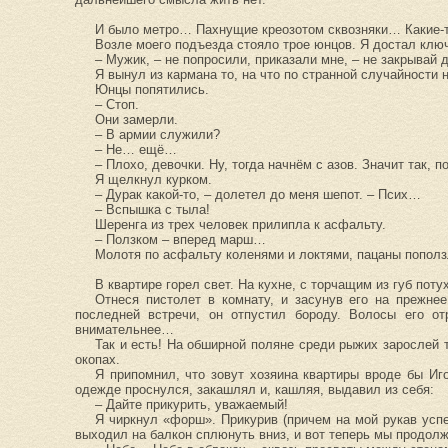
И было метро… Пахнущие креозотом сквозняки… Какие-
Возле моего подъезда стояло трое юнцов. Я достал ключ
– Мужик, – не попросили, приказали мне, – не закрывай
Я вынул из кармана то, на что по странной случайности 
Юнцы попятились.
– Стоп.
Они замерли.
– В армии служили?
– Не… ещё…
– Плохо, девочки. Ну, тогда начнём с азов. Значит так
Я щелкнул курком.
– Дурак какой-то, – долетел до меня шепот. – Псих…
– Вспышка с тыла!
Шеренга из трех человек прилипла к асфальту.
– Ползком – вперед марш…
Молотя по асфальту коленями и локтями, пацаны попол
В квартире горел свет. На кухне, с торчащим из губ пот
Отнеся пистолет в комнату, и засунув его на прежн
последней встречи, он отпустил бороду. Волосы его о
внимательнее…
Так и есть! На обширной поляне среди рыжих зарослей 
окопах.
Я припомнил, что зовут хозяина квартиры вроде бы Иг
одежде проснулся, закашлял и, кашляя, выдавил из себя:
– Дайте прикурить, уважаемый!
Я чиркнул «форш». Прикурив (причем на мой рукав успел
выходил на балкон сплюнуть вниз, и вот теперь мы продол