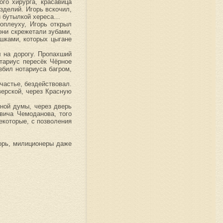
го хирурга, красавица
зделий. Игорь вскочил,
 и бутылкой хереса…
оплеуху, Игорь открыл
они скрежетали зубами,
шками, которых цыгане
 на дорогу. Пропахший
тариус пересёк Чёрное
збил нотариуса багром,
частье, бездействовал.
верской, через Красную
ной думы, через дверь
вича Чемоданова, того
некоторые, с позволения
горь, милиционеры даже