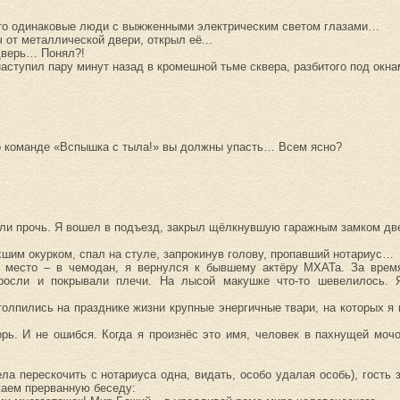
то одинаковые люди с выжженными электрическим светом глазами…
 от металлической двери, открыл её...
 дверь… Понял?!
наступил пару минут назад в кромешной тьме сквера, разбитого под окн
, по команде «Вспышка с тыла!» вы должны упасть… Всем ясно?
зли прочь. Я вошел в подъезд, закрыл щёлкнувшую гаражным замком дв
ухшим окурком, спал на стуле, запрокинув голову, пропавший нотариус…
ее место – в чемодан, я вернулся к бывшему актёру МХАТа. За вре
тросли и покрывали плечи. На лысой макушке что-то шевелилось. Я
толпились на празднике жизни крупные энергичные твари, на которых я
орь. И не ошибся. Когда я произнёс это имя, человек в пахнущей мо
а перескочить с нотариуса одна, видать, особо удалая особь), гость з
жаем прерванную беседу: