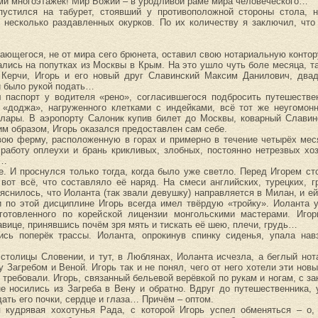
ми многоэтажек! Мир Божий – в уродливой раме мира человеческого…
пустился на табурет, стоявший у противоположной стороны стола, 
 несколько раздавленных окурков. По их количеству я заключил, что
ающегося, не от мира сего брюнета, оставил свою нотариальную контор
лись на попутках из Москвы в Крым. На это ушло чуть боле месяца, т
 Керчи, Игорь и его новый друг Славинский Максим Данилович, двад
и было рукой подать…
 паспорт у водителя «рено», согласившегося подбросить путешестве
м «доджа», нагруженного клетками с индейками, всё тот же неугомо
ллары. В аэропорту Салоник купив билет до Москвы, коварный Славин
им образом, Игорь оказался предоставлен сам себе.
свою ферму, расположенную в горах и примерно в течение четырёх ме
аботу оплеухи и брань крикливых, злобных, постоянно нетрезвых хоз
л…
е. И проснулся только тогда, когда было уже светло. Перед Игорем с
вот всё, что составляло её наряд. На смеси английских, турецких, г
яснилось, что Иоланта (так звали девушку) направляется в Милан, и е
 по этой дисциплине Игорь всегда имел твёрдую «тройку». Иоланта у
зготовленного по корейской лицензии монгольскими мастерами. Иго
савице, принявшись почём зря мять и тискать её шею, плечи, грудь…
ись поперёк трассы. Иоланта, опрокинув спинку сиденья, упала навз
столицы Словении, и тут, в Люблянах, Иоланта исчезла, а беглый нот
агребом и Веной. Игорь так и не понял, чего от него хотели эти новы
 требовали. Игорь, связанный бельевой верёвкой по рукам и ногам, с з
не носились из Загреба в Вену и обратно. Вдруг до путешественника,
ать его почки, сердце и глаза… Причём – оптом.
 кудрявая хохотунья Рада, с которой Игорь успел обменяться – о,