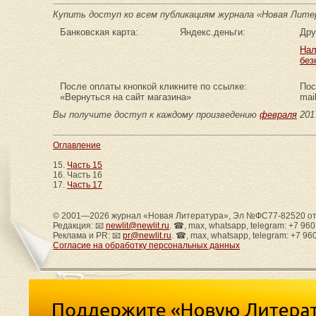
Купить доступ ко всем публикациям журнала «Новая Литера
Банковская карта:
Яндекс.деньги:
Дру
Нал
без
После оплаты кнопкой кликните по ссылке:
Пос
«Вернуться на сайт магазина»
mai
Вы получите доступ к каждому произведению
февраля
2017
Оглавление
15.
Часть 15
16. Часть 16
17.
Часть 17
© 2001—2026 журнал «Новая Литература», Эл №ФС77-82520 от 
Редакция: 📧
newlit@newlit.ru
. ☎, max, whatsapp, telegram: +7 96
Реклама и PR: 📧
pr@newlit.ru
. ☎, max, whatsapp, telegram: +7 96
Согласие на обработку персональных данных