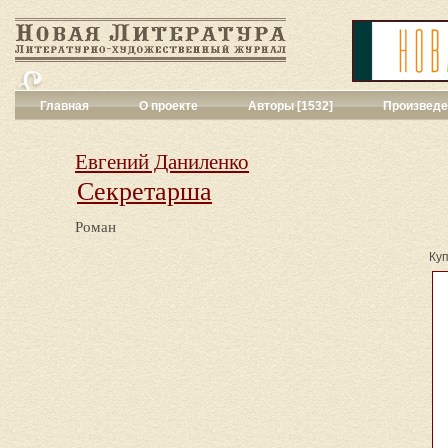
Главная
О проекте
Авторы [1532]
Произведе
Критика
[551]
Малая художес
Евгений Даниленко
Переводы поэз
Секретарша
Переводы проз
Публицистика
[
Роман
Рассказы
[2052
Сценарии
[16]
Куп
Философия, на
Драматургия
[9
Повести, рома
Галерея
[144]
Поэзия
[1016]
Другие жанры
[
Все жанры
[561