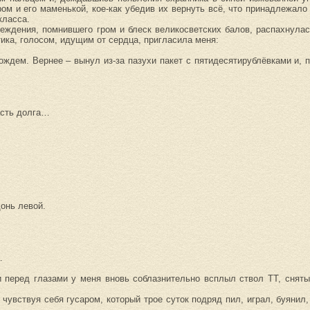
ром и его маменькой, кое-как убедив их вернуть всё, что принадлежал
класса.
реждения, помнившего гром и блеск великосветских балов, распахнулас
тика, голосом, идущим от сердца, пригласила меня:
ждем. Вернее – вынул из-за пазухи пакет с пятидесятирублёвками и, п
асть долга…
онь левой.
…
 и перед глазами у меня вновь соблазнительно всплыл ствол ТТ, снят
увствуя себя гусаром, который трое суток подряд пил, играл, буянил, 