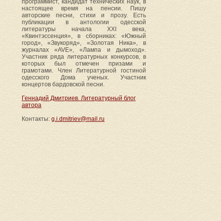
программист, кандидат технических наук, в
настоящее время на пенсии. Пишу
авторские песни, стихи и прозу. Есть
публикации в антологии одесской
литературы начала ХХI века,
«Квинтэссенция», в сборниках: «Южный
город», «Звукоряд», «Золотая Ника», в
журналах «AVE», «Лампа и дымоход».
Участник ряда литературных конкурсов, в
которых был отмечен призами и
грамотами. Член Литературной гостиной
одесского Дома ученых. Участник
концертов бардовской песни.
Геннадий Дмитриев. Литературный блог
автора
Контакты:
g.i.dmitriev@mail.ru