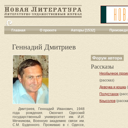
Главная
О проекте
Авторы [1532]
Произведе
Критика
[551]
Малая художес
Геннадий Дмитриев
Переводы поэз
Переводы проз
Форум автора
Публицистика
[
Рассказы
Рассказы
[2052
Сценарии
[16]
Необычное проис
Философия, на
(рассказ)
Драматургия
[9
Девочка и кошка
(
Повести, рома
Полустанок
(расс
Галерея
[144]
Крысолов
(расска
Поэзия
[1016]
Другие жанры
[
Дмитриев, Геннадий Иванович, 1948
года рождения. Окончил Одесский
Все жанры
[561
государственный университет им. И.И.
Мечникова, Военную академию связи им.
С.М. Буденного. Проживаю в г. Одессе,