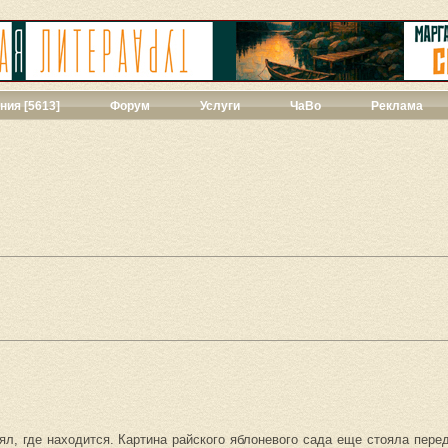
ния [5613]
Форум
Услуги
ЧаВо
Реклама
твенная проза
[271]
ии
[39]
ы
[44]
427]
]
ука
[71]
1]
ны
[348]
543]
3]
л, где находится. Картина райского яблоневого сада еще стояла перед