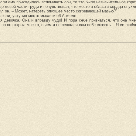
 если ему приходилось вспоминать сон, то это было незначительное коро
до левой части груди и почувствовал, что место в области сердца опухл
шил он. – Может, натереть опухшее место согревающей мазью?"
счезли, уступив место мыслям об Анжеле.
ая девочка. Она и вправду чудо! И пора себе признаться, что она мне
 но он открыл мне то, о чем я не решался сам себе сказать… Я ее любл