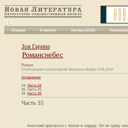
Главная
О проекте
Авторы [1532]
Произведе
Критика
[551]
Малая художес
Зоя Гарина
Переводы поэз
Романснебес
Переводы проз
Публицистика
[
Роман
Рассказы
[2052
Опубликовано редактором: Вероника Вебер, 5.06.2010
Сценарии
[16]
Оглавление
Философия, на
Драматургия
[9
34.
Часть 34
35. Часть 35
Повести, рома
36.
Часть 36
Галерея
[144]
Часть 35
Поэзия
[1016]
Другие жанры
[
Все жанры
[561
Анатолий проснулся с болью в сердце. Он не сразу поня