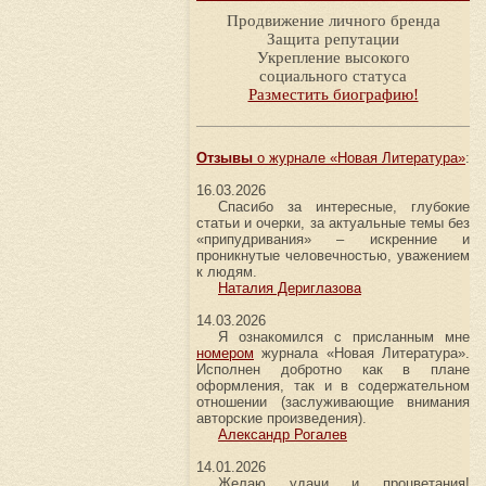
Продвижение личного бренда
Защита репутации
Укрепление высокого
социального статуса
Разместить биографию!
Отзывы
о журнале «Новая Литература»
:
16.03.2026
Спасибо за интересные, глубокие
статьи и очерки, за актуальные темы без
«припудривания» – искренние и
проникнутые человечностью, уважением
к людям.
Наталия Дериглазова
14.03.2026
Я ознакомился с присланным мне
номером
журнала «Новая Литература».
Исполнен добротно как в плане
оформления, так и в содержательном
отношении (заслуживающие внимания
авторские произведения).
Александр Рогалев
14.01.2026
Желаю удачи и процветания!