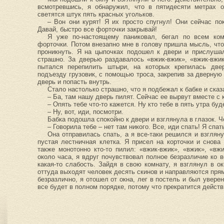
всмотревшись, я обнаружил, что в пятидесяти метрах о
светятся штук пять красных угольков.
– Вон они курят! Я их просто спугнул! Они сейчас по
Давай, быстро все форточки закрывай!
Я уже по-настоящему паниковал, бегал по всем ко
форточки. Потом внезапно мне в голову пришла мысль, что
проникнуть. Я на цыпочках подошел к двери и прислушал
страшно. За дверью раздавалось «вжик-вжик», «вжик-вжик»
пытался перепилить штыри, на которых крепилась двер
подъезду грузовик, с помощью троса, закрепив за дверную
дверь и попасть внутрь.
Стало настолько страшно, что я подбежал к бабке и сказ
– Ба, там нашу дверь пилят. Сейчас ее вырвут вместе с 
– Опять тебе что-то кажется. Ну кто тебе в пять утра бу
– Ну, вот, иди, посмотри.
Бабка подошла спокойно к двери и взглянула в глазок. Ч
– Говорила тебе – нет там никого. Все, иди спать! Я спат
Она отправилась спать, а я все-таки решился и взглян
пустая лестничная клетка. Я присел на корточки и снова
также монотонно кто-то пилил: «вжик-вжик», «вжик», «в
около часа, я вдруг почувствовал полное безразличие ко в
какая-то слабость. Зайдя в свою комнату, я взглянул в о
оттуда выходят человек десять скинов и направляются прям
безразлично, я отошел от окна, лег в постель и был уверен 
все будет в полном порядке, потому что прекратится действ