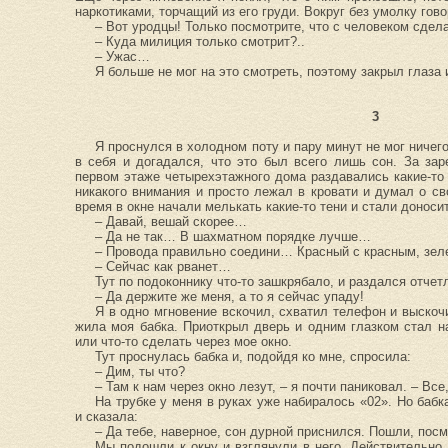
наркотиками, торчащий из его груди. Вокруг без умолку гов
– Вот уродцы! Только посмотрите, что с человеком сде
– Куда милиция только смотрит?..
– Ужас…
Я больше не мог на это смотреть, поэтому закрыл глаза
3
Я проснулся в холодном поту и пару минут не мог ничег
в себя и догадался, что это был всего лишь сон. За за
первом этаже четырехэтажного дома раздавались какие-то 
никакого внимания и просто лежал в кровати и думал о св
время в окне начали мелькать какие-то тени и стали донос
– Давай, вешай скорее…
– Да не так… В шахматном порядке лучше…
– Провода правильно соедини… Красный с красным, зе
– Сейчас как рванет…
Тут по подоконнику что-то зашкрябало, и раздался отчет
– Да держите же меня, а то я сейчас упаду!
Я в одно мгновение вскочил, схватил телефон и выскоч
жила моя бабка. Приоткрыл дверь и одним глазком стал на
или что-то сделать через мое окно.
Тут проснулась бабка и, подойдя ко мне, спросила:
– Дим, ты что?
– Там к нам через окно лезут, – я почти паниковал. – Вс
На трубке у меня в руках уже набиралось «02». Но баб
и сказала:
– Да тебе, наверное, сон дурной приснился. Пошли, посм
Мы подошли к окну и взглянули в него. Действительно,