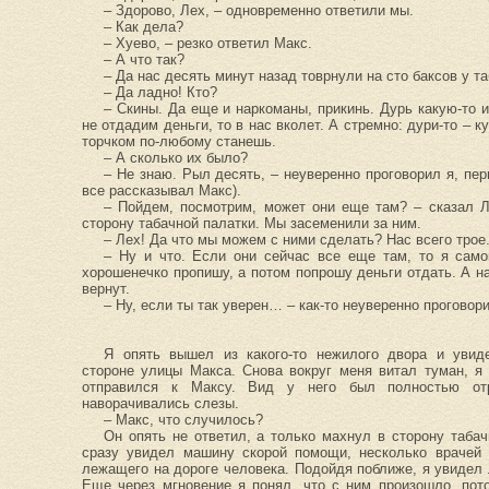
– Здорово, Лех, – одновременно ответили мы.
– Как дела?
– Хуево, – резко ответил Макс.
– А что так?
– Да нас десять минут назад товрнули на сто баксов у т
– Да ладно! Кто?
– Скины. Да еще и наркоманы, прикинь. Дурь какую-то и
не отдадим деньги, то в нас вколет. А стремно: дури-то – к
торчком по-любому станешь.
– А сколько их было?
– Не знаю. Рыл десять, – неуверенно проговорил я, пер
все рассказывал Макс).
– Пойдем, посмотрим, может они еще там? – сказал 
сторону табачной палатки. Мы засеменили за ним.
– Лех! Да что мы можем с ними сделать? Нас всего трое
– Ну и что. Если они сейчас все еще там, то я само
хорошенечко пропишу, а потом попрошу деньги отдать. А н
вернут.
– Ну, если ты так уверен… – как-то неуверенно проговори
Я опять вышел из какого-то нежилого двора и увид
стороне улицы Макса. Снова вокруг меня витал туман, я
отправился к Максу. Вид у него был полностью от
наворачивались слезы.
– Макс, что случилось?
Он опять не ответил, а только махнул в сторону табач
сразу увидел машину скорой помощи, несколько врачей и
лежащего на дороге человека. Подойдя поближе, я увидел 
Еще через мгновение я понял, что с ним произошло, пот