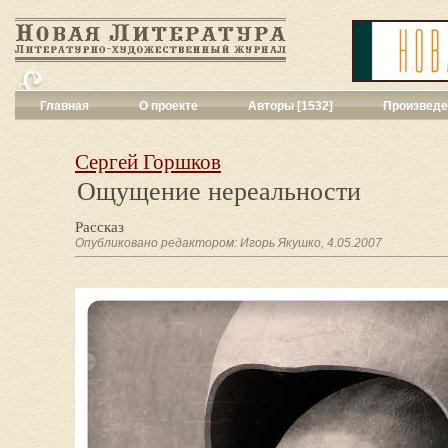
Главная
О проекте
Авторы [1532]
Произведе
Критика
[551]
Малая художес
Сергей Горшков
Переводы поэз
Ощущение нереальности
Переводы проз
Публицистика
[
Рассказ
Рассказы
[2052
Опубликовано редактором: Игорь Якушко, 4.05.2007
Сценарии
[16]
Философия, на
Драматургия
[9
Повести, рома
Галерея
[144]
Поэзия
[1016]
Другие жанры
[
Все жанры
[561