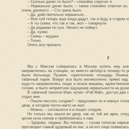
– Сколько денег-то было? – спокойно спросил я.
– Нормально денег было, – также спокойно ответил он, 
очень далекого. – Сто грина было.
– Да, действительно нормально…
– Мне хуй теперь еще когда дадут, так и буду в старом х
– А ты скажи, что так и так, мол – товарнули.
– Да родакам по хую. Ничего не поймут.
– Да, хуево.
– Скины – мудаки.
– Точно.
Опять все пропало.
2
Мы с Максом собирались в Москву купить ему кое
направлялись на станцию, но вместо автобуса почему-то 
были больница, Пушкин, горисполком, площадь Ленина
табачный ларек. Вокруг все было великолепно: прямо над
куда-то направлялись люди и ехали машины, единственное
голове, и было неприятное ощущение нереальности на душе
В табачной палатке Макс купил «Pall Mall», достал две 
отдал мне.
– Пошли поссать сходим? – предложил он и кивнул голов
двор, в котором почти никто не жил.
– Можно, – согласился я и пошел следом.
Но только мы зашли во двор, как из той же арки, отк
целая куча скинов и приблизилась к нам.
– Здорово, пацаны. Вы попали, – сухим голосом нарком
проговорил самый здоровый из них, и на его лице появилась