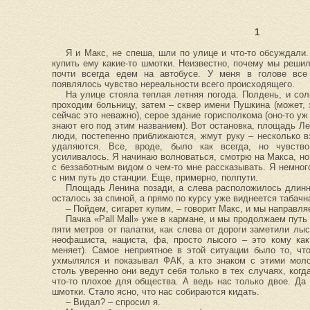
1
Я и Макс, не спеша, шли по улице и что-то обсуждали
купить ему какие-то шмотки. Неизвестно, почему мы решил
почти всегда едем на автобусе. У меня в голове все
появлялось чувство нереальности всего происходящего.
На улице стояла теплая летняя погода. Полдень, и со
проходим больницу, затем – сквер имени Пушкина (может, 
сейчас это неважно), серое здание горисполкома (оно-то уж
знают его под этим названием). Вот остановка, площадь Л
люди, постепенно приближаются, жмут руку – несколько 
удаляются. Все, вроде, было как всегда, но чувств
усиливалось. Я начинаю волноваться, смотрю на Макса, но
с беззаботным видом о чем-то мне рассказывать. Я немно
с ним путь до станции. Еще, примерно, полпути.
Площадь Ленина позади, а слева расположилось длинн
осталось за спиной, а прямо по курсу уже виднеется табачн
– Пойдем, сигарет купим, – говорит Макс, и мы направля
Пачка «Pall Mall» уже в кармане, и мы продолжаем путь
пяти метров от палатки, как слева от дороги заметили лыс
неофашиста, нациста, фа, просто лысого – это кому как
меняет). Самое неприятное в этой ситуации было то, чт
ухмылялся и показывал ФАК, а кто знаком с этими моло
столь уверенно они ведут себя только в тех случаях, ког
что-то плохое для общества. А ведь нас только двое. Да
шмотки. Стало ясно, что нас собираются кидать.
– Видал? – спросил я.