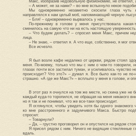
Макс, изобразив недовольную физиономию, не ответил, 
– А может, не за нами? – во мне вспыхнуло некое подоб
Мы одновременно незаметно скосили глаза чуть 
направлялся к нам целый моб, напоминающий черную лысу
– Бля! – одновременно вырвалось у нас.
По-прежнему в голове у меня присутствовала какая-
сменилось на самую что ни на есть настоящую уверенност
– Что будем делать? – спросил меня Макс, причем не
лица.
– Не знаю, – ответил я. А что еще, собственно, я мог отв
Все исчезло.
Я был возле кафе недалеко от церкви, рядом стоял здо
меня. По-моему, только что мы с ним о чем-то говорили, н
глазах почти все застилал туман, и усиливалось чувство 
происходит? Что это?» – думал я. Все было как-то не по-
страшно. «А где же Макс?» – всплыло у меня в голове, и оп
В этот раз я очнулся на том же месте, но скина уже не 
каждый куда-то торопился, не обращая на меня никакого вни
но я так и не понимал, что же все-таки происходит.
Я оглянулся, чтобы увидеть хотя бы одного знакомого 
ко мне расстроенного и задумчивого Макса. Быстро под
спросил:
– Товарнули?
– Да, – грустно проговорил он и опустился на рядом сто
Я присел рядом с ним. Ничего не видящие стеклянные г
вдаль.