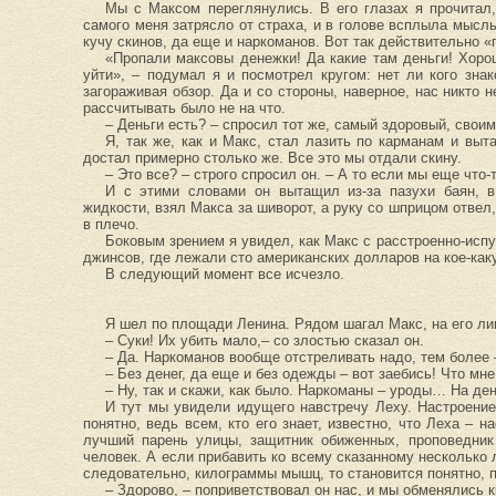
Мы с Максом переглянулись. В его глазах я прочитал, 
самого меня затрясло от страха, и в голове всплыла мысль
кучу скинов, да еще и наркоманов. Вот так действительно «
«Пропали максовы денежки! Да какие там деньги! Хор
уйти», – подумал я и посмотрел кругом: нет ли кого знак
загораживая обзор. Да и со стороны, наверное, нас никто н
рассчитывать было не на что.
– Деньги есть? – спросил тот же, самый здоровый, свои
Я, так же, как и Макс, стал лазить по карманам и выт
достал примерно столько же. Все это мы отдали скину.
– Это все? – строго спросил он. – А то если мы еще что-
И с этими словами он вытащил из-за пазухи баян, в
жидкости, взял Макса за шиворот, а руку со шприцом отвел,
в плечо.
Боковым зрением я увидел, как Макс с расстроенно-исп
джинсов, где лежали сто американских долларов на кое-как
В следующий момент все исчезло.
Я шел по площади Ленина. Рядом шагал Макс, на его ли
– Суки! Их убить мало,– со злостью сказал он.
– Да. Наркоманов вообще отстреливать надо, тем более 
– Без денег, да еще и без одежды – вот заебись! Что мне
– Ну, так и скажи, как было. Наркоманы – уроды… На ден
И тут мы увидели идущего навстречу Леху. Настроение
понятно, ведь всем, кто его знает, известно, что Леха – 
лучший парень улицы, защитник обиженных, проповедник
человек. А если прибавить ко всему сказанному несколько л
следовательно, килограммы мышц, то становится понятно, 
– Здорово, – поприветствовал он нас, и мы обменялись 