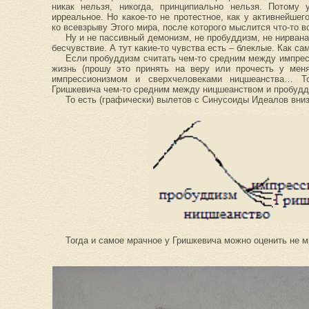
никак нельзя, никогда, принципиально нельзя. Потому 
ирреальное. Но какое-то не протестное, как у активнейше
ко всевзрыву Этого мира, после которого мыслится что-то
Ну и не пассивный демонизм, не пробуддизм, не нирвана
бесчувствие. А тут какие-то чувства есть – блеклые. Как с
Если пробуддизм считать чем-то средним между импре
жизнь (прошу это принять на веру или прочесть у мен
импрессионизмом и сверхчеловеками ницшеанства… Т
Гришкевича чем-то средним между ницшеанством и пробуд
То есть (графически) вылетов с Синусоиды Идеалов вниз
Тогда и самое мрачное у Гришкевича можно оценить не 