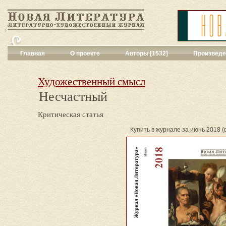
Главная
О проекте
Авторы [1532]
Произведе
Критика
[551]
Малая художес
Художественный смысл
Переводы поэз
Несчастный
Переводы проз
Публицистика
[
Критическая статья
Рассказы
[2052
Сценарии
[16]
Купить в журнале за июнь 2018 (do
Философия, на
Драматургия
[9
Повести, рома
Галерея
[144]
Поэзия
[1016]
Другие жанры
[
Все жанры
[561