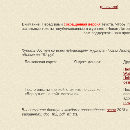
(в начало)
Внимание! Перед вами
сокращённая версия
текста. Чтобы п
остальные тексты, опубликованные в журнале «Новая Лите
вам поддержать наш прое
Купить доступ ко всем публикациям журнала «Новая Литер
объёме за 197 руб.:
Банковская карта:
Яндекс.деньги:
Дру
Нал
Web
Uni
без
После оплаты кнопкой кликните по ссылке:
Пос
«Вернуться на сайт магазина»
соо
адр
new
Вы получите доступ к каждому произведению
июня
2018 г.
вариантах: doc, fb2, pdf, rtf, txt.