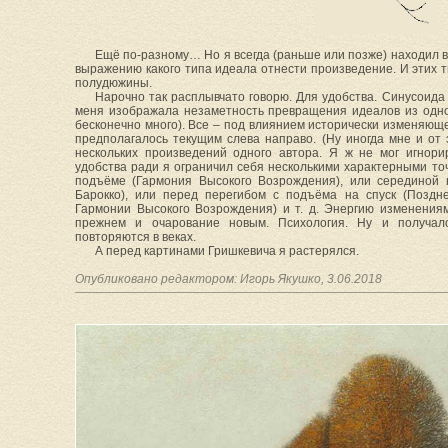
Ещё по-разному… Но я всегда (раньше или позже) находил вы
выражению какого типа идеала отнести произведение. И этих 
полудюжины.
Нарочно так расплывчато говорю. Для удобства. Синусоида
меня изображала незаметность превращения идеалов из одног
бесконечно много). Все – под влиянием исторически изменяющ
предполагалось текущим слева направо. (Ну иногда мне и от 
нескольких произведений одного автора. Я ж не мог игнорир
удобства ради я ограничил себя несколькими характерными точ
подъёме (Гармония Высокого Возрождения), или серединой 
Барокко), или перед перегибом с подъёма на спуск (Поздн
Гармонии Высокого Возрождения) и т. д. Энергию изменения
прежнем и очарование новым. Психология. Ну и получало
повторяются в веках.
А перед картинами Гришкевича я растерялся.
Опубликовано редактором: Игорь Якушко, 3.06.2018