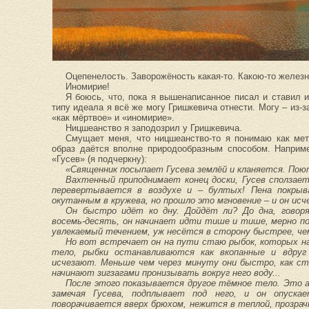
Оцепенелость. Заворожёность какая-то. Какою-то железн
Иномирие!
Я боюсь, что, пока я вышенаписанное писал и ставил и
типу идеала я всё же могу Гришкевича отнести. Могу – из-з
«как мёртвое» и «иномирие».
Ницшеанство я заподозрил у Гришкевича.
Смущает меня, что ницшеанство-то я понимаю как мет
образ даётся вполне природообразным способом. Наприме
«Гусев» (я подчеркну):
«Священник посыпает Гусева землёй и кланяется. Пою
Вахтенный приподнимает конец доски, Гусев сползает
перевертывается в воздухе и – бултых! Пена покрыв
окутанным в кружева, но прошло это мгновение – и он исч
Он быстро идёт ко дну. Дойдёт ли? До дна, говор
восемь-десять, он начинает идти тише и тише, мерно по
увлекаемый течением, уж несётся в сторону быстрее, чем
Но вот встречает он на пути стаю рыбок, которых н
тело, рыбки останавливаются как вкопанные и вдруг
исчезают. Меньше чем через минуту они быстро, как ст
начинают зигзагами пронизывать вокруг него воду...
После этого показывается другое тёмное тело. Это а
замечая Гусева, подплывает под него, и он опуска
поворачивается вверх брюхом, нежится в теплой, прозра