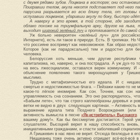
с двумя рядами зубов. Лоцмана в восторге; они останов
Поигравши телом, акула нехотя подставляет под него па
парусина разрывается во всю длину тела, от головы д
испугавши лоцманов, ударивши акулу по боку, быстро идёт
А наверху в это время, в той стороне, где заходит
облако похоже на триумфальную арку, другое на льва, т
выходит
широкий зелёный луч
и протягивается до самой 
Уж больно невероятен
«зелёный луч»
для российско
Интернете), есть ли такое в природе. Есть. В тропиках. Но 
что россияне воспримут как невозможное. Как образ недос
Которое (как ни парадоксально) тем и радостно для бе
человека.
Белоруссия хоть меньше, чем другие республики 
капитализма, но, наверно, и она пострадала. А уж дух-то т
на весь лжесоциализм, оставался верен коммунизму. И 
объяснение появлению такого мироощущения у Гришке
мыслимо.
Трудно с метафизичностью его идеала. И с ницшеа
смертью и недостижимостью блага. – Пейзажи какие-то не 
какое-то лёгкое иномирие. Как сон. Точнее, как сон н
управляемость сна сознанием. Это оно распорядилось, что
«Бабьем лете», что так строго каплеобразны деревья и ров
ветки не видно в двух следующих картинах. – Активность 
выражение идеала типа Позднего Возрождения (или тр
активность вымысла в песне
«Як-истребитель» Высоцкого
.
вашему дому!». Как бы бессмертие достигается. Герой ум
слушателях. Высоцкий верил в нашу способность вновь,
инициативными гражданами, и спасти заболевший социализм
А Гришкевич в нас явно не верит. Отсюда безлюдье в его
Ницшеанец тоже очень активно отрицает всё-всё-всё в