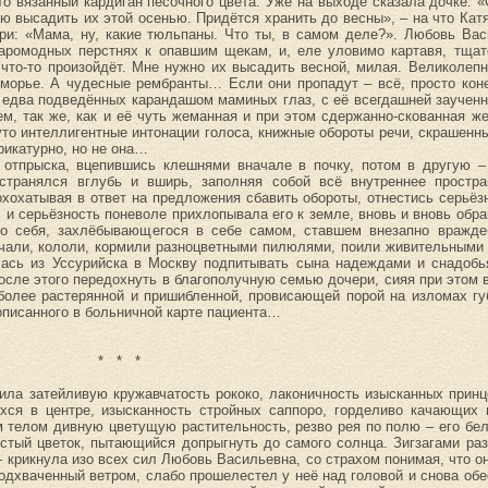
то вязанный кардиган песочного цвета. Уже на выходе сказала дочке: 
ю высадить их этой осенью. Придётся хранить до весны», – на что Кат
ри: «Мама, ну, какие тюльпаны. Что ты, в самом деле?». Любовь Вас
таромодных перстнях к опавшим щекам, и, еле уловимо картавя, тщат
 что-то произойдёт. Мне нужно их высадить весной, милая. Великолеп
иморье. А чудесные рембранты… Если они пропадут – всё, просто кон
ю едва подведённых карандашом маминых глаз, с её всегдашней заучен
м, так же, как и её чуть жеманная и при этом сдержанно-скованная же
то интеллигентные интонации голоса, книжные обороты речи, скрашенн
рикатурно, но не она…
о отпрыска, вцепившись клешнями вначале в почку, потом в другую 
остранялся вглубь и вширь, заполняя собой всё внутреннее простр
хохатывая в ответ на предложения сбавить обороты, отнестись серьёз
и серьёзность поневоле прихлопывала его к земле, вновь и вновь обра
го себя, захлёбывающегося в себе самом, ставшем внезапно вражд
чали, кололи, кормили разноцветными пилюлями, поили живительными 
сь из Уссурийска в Москву подпитывать сына надеждами и снадобь
осле этого передохнуть в благополучную семью дочери, сияя при этом 
 более растерянной и пришибленной, провисающей порой на изломах г
писанного в больничной карте пациента…
* * *
ла затейливую кружавчатость рококо, лаконичность изысканных принц
ихся в центре, изысканность стройных саппоро, горделиво качающих
телом дивную цветущую растительность, резво рея по полю – его бел
тый цветок, пытающийся допрыгнуть до самого солнца. Зигзагами раз
 крикнула изо всех сил Любовь Васильевна, со страхом понимая, что он
дхваченный ветром, слабо прошелестел у неё над головой и снова обес