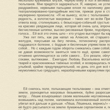
несколько кружевных блузок, чёрную юбку в пол и витиева
тюльпанов. Мне придётся задержаться. Я, наверно, не успе
раздражённо, нервными пальцами елозя по наличнику две
театрализированно-трагедийным жестом, прижав руки в с
неуверенно произнесла: «Я не вынесу, если с тюльпанами
редкость, а золотистые махровые – таких нет во всём Пр
отвела взор, столкнувшись с безысходно-собачьей грусть
на красиво увядающем лице, которая ей очень шла, впроче
бесчисленные шляпки, высоко рисованные брови, подчёркну
голоса… Ей всё это очень шло – кто угодно выглядел бы ка
Уже лет пять, как рак напал на Алексея, её старшег
желудок, покусывая на бегу печень, потихонечку распр
поддавался болезни, с бодрым и беспечным упрямством по
собой… Но с каждым годом обороты снижались сами собой, 
не давая возможности заняться чем-то ещё, кроме само
отчаянно цепляющегося за себя самого… Его резали, облу
соками, вытяжками… Ежегодно Любовь Васильевна мотала
тварей и краснокнижных таёжных особей, и возвращалась п
улыбкой, крайне предупредительной, но день ото дня всё
неумолимостью грядущего, неразборчивыми каракулями про
Ей снилось поле, полыхающее тюльпанами – она отмети
земли, разноцветье махровых безымянок, буйно разросш
ветру… Лёшик взъерошивал своим маленьким неугомонным 
возвышаясь над полем, напоминала взлохмаченный золотис
убегал всё дальше и дальше. «Лёша, Лёшенька, вернись!» –
её будто рассыпался на землю бумажным серпантином и, по