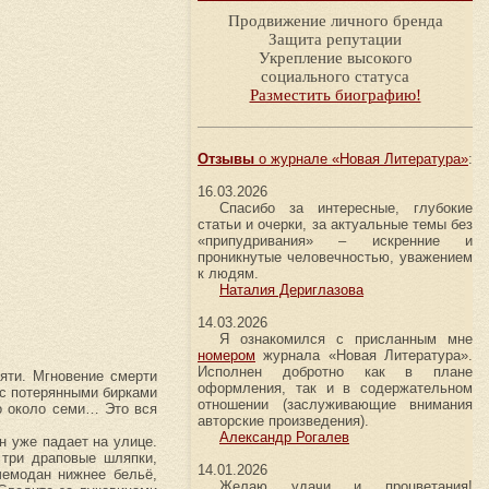
Продвижение личного бренда
Защита репутации
Укрепление высокого
социального статуса
Разместить биографию!
Отзывы
о журнале «Новая Литература»
:
16.03.2026
Спасибо за интересные, глубокие
статьи и очерки, за актуальные темы без
«припудривания» – искренние и
проникнутые человечностью, уважением
к людям.
Наталия Дериглазова
14.03.2026
Я ознакомился с присланным мне
номером
журнала «Новая Литература».
Исполнен добротно как в плане
яти. Мгновение смерти
оформления, так и в содержательном
 с потерянными бирками
отношении (заслуживающие внимания
то около семи… Это вся
авторские произведения).
Александр Рогалев
н уже падает на улице.
 три драповые шляпки,
14.01.2026
чемодан нижнее бельё,
Желаю удачи и процветания!