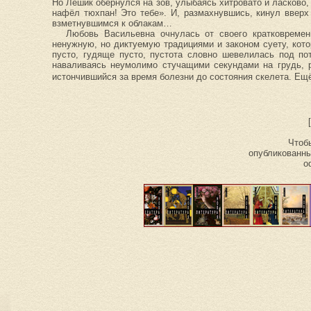
Но Лёшик обернулся на зов, улыбаясь хитровато и ласково,
нафёл тюхпан! Это тебе». И, размахнувшись, кинул ввер
взметнувшимся к облакам…
Любовь Васильевна очнулась от своего кратковременн
ненужную, но диктуемую традициями и законом суету, кот
пусто, гудяще пусто, пустота словно шевелилась под п
наваливаясь неумолимо стучащими секундами на грудь
истончившийся за время болезни до состояния скелета. Ещё
Чтобы
опубликованны
о