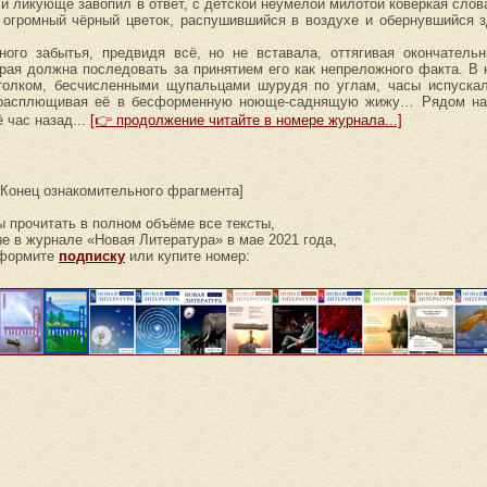
 и ликующе завопил в ответ, с детской неумелой милотой коверкая слова
х огромный чёрный цветок, распушившийся в воздухе и обернувшийся 
ого забытья, предвидя всё, но не вставала, оттягивая окончатель
орая должна последовать за принятием его как непреложного факта. В
отолком, бесчисленными щупальцами шурудя по углам, часы испускал
, расплющивая её в бесформенную ноюще-саднящую жижу… Рядом на
 час назад...
[👉 продолжение читайте в номере журнала...]
[Конец ознакомительного фрагмента]
 прочитать в полном объёме все тексты,
е в журнале «Новая Литература» в мае 2021 года,
формите
подписку
или купите номер: