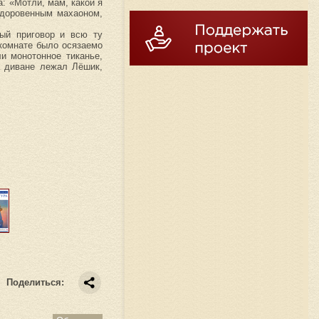
: «Мотли, мам, какой я
здоровенным махаоном,
ный приговор и всю ту
 комнате было осязаемо
и монотонное тиканье,
 диване лежал Лёшик,
Поделиться: