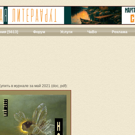
ния [5613]
Форум
Услуги
ЧаВо
Реклама
твенная проза
[271]
ии
[39]
ы
[44]
427]
]
ука
[71]
Купить в журнале за май 2021 (doc, pdf):
1]
ны
[348]
543]
3]