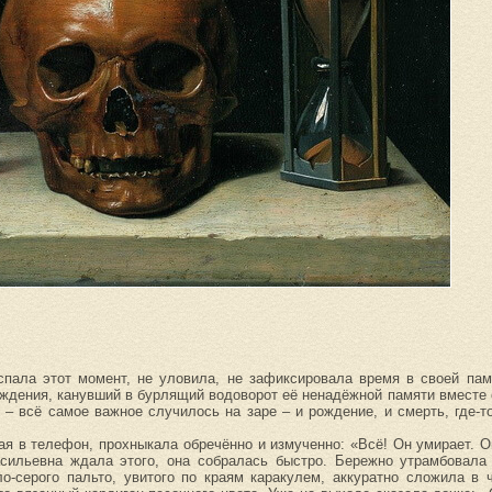
спала этот момент, не уловила, не зафиксировала время в своей пам
ождения, канувший в бурлящий водоворот её ненадёжной памяти вместе
– всё самое важное случилось на заре – и рождение, и смерть, где-
ая в телефон, прохныкала обречённо и измученно: «Всё! Он умирает. О
сильевна ждала этого, она собралась быстро. Бережно утрамбовала
о-серого пальто, увитого по краям каракулем, аккуратно сложила в 