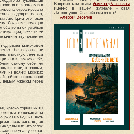
«Следите за луковицами
Впервые мои стихи
были опубликованы
я простонала жалобно и
именно в вашем журнале «Новая
ильевна отреагировала
Литература». Спасибо вам за это!
ельно подбирая слова,
Алексей Веселов
ный Айс Крим это такая
ец». Дочка беспомощно
но-обаятельной улыбкой
стикуляция, все эти её
ые мягким звучанием её
– подгрызая мимоходом
анство. Лёша долго не
ней, вплотную заняться
щая его к самому себе,
ебным самому себе, но
жидкостями, отварами,
ями из всяких морских
всё той же непременной
уб немым ужасом перед
ев, крепко торчащих из
 нежными головками на
обрысая макушка, чуть
резая пространство, он
 не услышит, что голос
силенно упал у её ног.