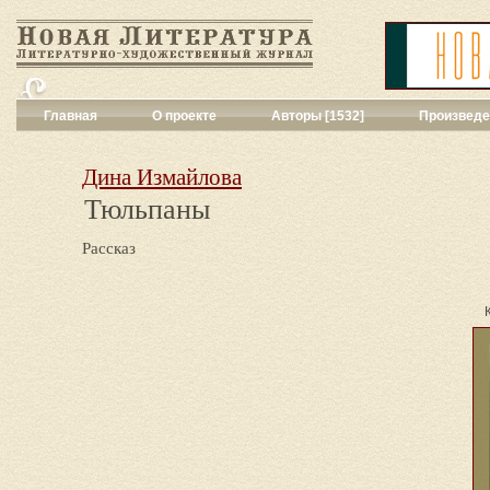
Главная
О проекте
Авторы [1532]
Произведе
Критика
[551]
Малая художес
Дина Измайлова
Переводы поэз
Тюльпаны
Переводы проз
Публицистика
[
Рассказ
Рассказы
[2052
Сценарии
[16]
Философия, на
Драматургия
[9
Повести, рома
Галерея
[144]
Поэзия
[1016]
Другие жанры
[
Все жанры
[561