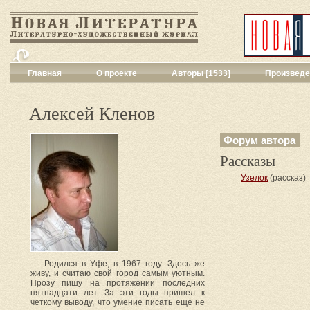
Главная
О проекте
Авторы [1533]
Произведе
Критика
[551]
Малая художес
Алексей Кленов
Переводы поэз
Переводы проз
Форум автора
Публицистика
[
Рассказы
Рассказы
[2052
Сценарии
[16]
Узелок
(рассказ)
Философия, на
Драматургия
[9
Повести, рома
Галерея
[144]
Поэзия
[1017]
Другие жанры
[
Родился в Уфе, в 1967 году. Здесь же
живу, и считаю свой город самым уютным.
Все жанры
[561
Прозу пишу на протяжении последних
пятнадцати лет. За эти годы пришел к
четкому выводу, что умение писать еще не