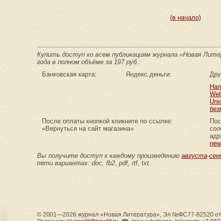
(в начало)
Купить доступ ко всем публикациям журнала «Новая Лите
года в полном объёме за 197 руб.:
Банковская карта:
Яндекс.деньги:
Дру
Нал
Web
Uni
без
После оплаты кнопкой кликните по ссылке:
Пос
«Вернуться на сайт магазина»
соо
адр
new
Вы получите доступ к каждому произведению
августа
-
сен
пяти вариантах: doc, fb2, pdf, rtf, txt.
© 2001—2026 журнал «Новая Литература», Эл №ФС77-82520 от 