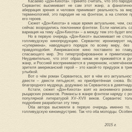
Касаемо «Дон-Кихота». Принято считать, что это парод
Сервантес высмеивает не сам этот жанр, а фанатично
аберрация зрения и человек принимает реальность за ми
терминологией, это пародия не на фэнтези, а на слепое 
его героев.
Сюжет «Дон-Кихота» в наше время актуальнее, чем, ск
сейчас возродились поклонники фэнтези. Если написать с
вариация на тему «Дон-Кихота» – а между тем это будет вп
Но в первую очередь «Дон-Кихот» высмеивает не стол
голливудскую кинопродукцию. Сервантес иронизирует на
«супермена», наводящего порядок по всему миру, без 
правдоподобия. Американское кино поставило во глав
спасающего мир. Это гипертрофированное и примитизиро
Неудивительно, что этот образ никак не приживётся в р
жанр, и Россией воспринимается в умеренном, «смягчённом
зрителя американский герой – это какой-то придурок в тр
улыбкой.
Вот о чём роман Сервантеса, вот в чём его актуальнос
двести – двести пятьдесят, но приобретённая снова. Вс
благородного мудреца, додумано за Сервантеса в девятнад
Кстати, сюжет «Дон-Кихота» взят из анонимного ром
рыцарских роман
с
ов. Романсы в жанре фэнтези наряду с р
популярной литературой XV–XVII веков. Сервантес то
подробнее разработал эту тему.
Оба автора высмеяли в первую очередь именно то,
голливудскую киноиндустрию. Так что оба молодцы. Особенн
2015 г.