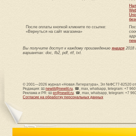
Нал
Web
Uni
без
После оплаты кнопкой кликните по ссылке:
Пос
«Вернуться на сайт магазина»
соо
адр
new
Вы получите доступ к каждому произведению
января
2018 
вариантах: doc, fb2, pdf, rtf, txt.
© 2001—2026 журнал «Новая Литература», Эл №ФС77-82520 от 
Редакция: 📧
newlit@newlit.ru
. ☎, max, whatsapp, telegram: +7 96
Реклама и PR: 📧
pr@newlit.ru
. ☎, max, whatsapp, telegram: +7 96
Согласие на обработку персональных данных