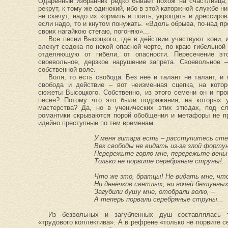
Одарённый избранник редко бывает похож на счастливца,
рекрут, к тому же одинокий, ибо в этой каторжной службе н
не скачут, надо их кормить и поить, укрощать и дрессиров
если надо, то и кнутом понужать. «Вдоль обрыва, по-над пр
своих нагайкою стегаю, погоняю»...
Все песни Высоцкого, где в действии участвуют кони,
влекут седока по некой опасной черте, по краю гибельной 
отделяющую от гибели, от опасности. Пересечение эт
своевольное, дерзкое нарушение запрета. Своевольное –
собственной воле.
Воля, то есть свобода. Без неё и талант не талант, и 
свобода и действие – вот неизменная сцепка, на кото
сюжеты Высоцкого. Собственно, из этого семени он и пр
песен? Потому что это были подражания, на которых 
мастерства? Да, но в ученических этих этюдах, под с
романтики скрываются порой обобщения и метафоры не пр
идейно преступные по тем временам.
У меня гитара есть – расступитесь сте
Век свободы не видать из-за злой форту
Перережьте горло мне, перережьте вены
Только не порвите серебряные струны!..
Что же это, братцы! Не видать мне, что
Ни денёчков светлых, ни ночей безлунных
Загубили душу мне, отобрали волю, –
А теперь порвали серебряные струны...
Из безвольных и загубленных душ составлялась т
«трудового коллектива». А в рефрене «только не порвите 