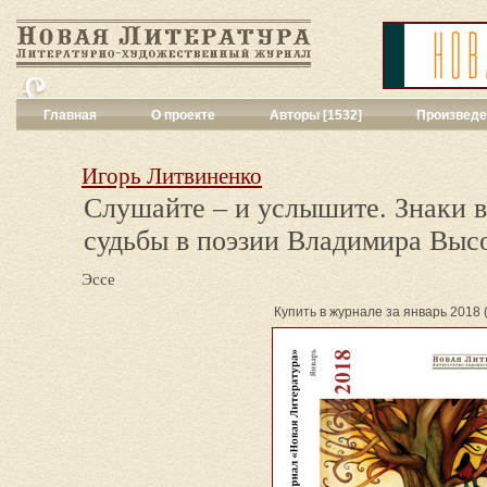
Главная
О проекте
Авторы [1532]
Произведе
Критика
[551]
Малая художес
Игорь Литвиненко
Переводы поэз
Слушайте – и услышите. Знаки 
Переводы проз
судьбы в поэзии Владимира Выс
Публицистика
[
Рассказы
[2052
Сценарии
[16]
Эссе
Философия, на
Купить в журнале за январь 2018 (d
Драматургия
[9
Повести, рома
Галерея
[144]
Поэзия
[1016]
Другие жанры
[
Все жанры
[561