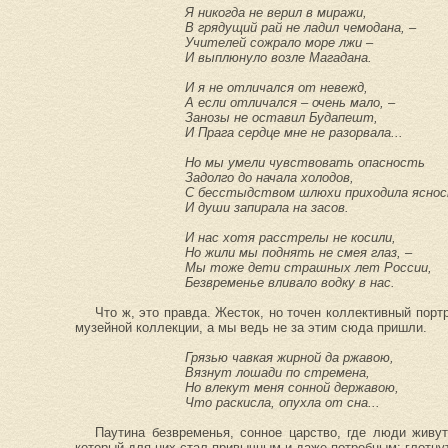
Я никогда не верил в миражи,
В грядущий рай не ладил чемодана, –
Учителей сожрало море лжи –
И выплюнуло возле Магадана.
И я не отличался от невежд,
А если отличался – очень мало, –
Занозы не оставил Будапешт,
И Прага сердце мне не разорвала...
Но мы умели чувствовать опасность
Задолго до начала холодов,
С бесстыдством шлюхи приходила яснос
И души запирала на засов.
И нас хотя расстрелы не косили,
Но жили мы поднять не смея глаз, –
Мы тоже дети страшных лет России,
Безвременье вливало водку в нас.
Что ж, это правда. Жесток, но точен коллективный портр
музейной коллекции, а мы ведь не за этим сюда пришли.
Грязью чавкая жирной да ржавою,
Вязнут лошади по стремена,
Но влекут меня сонной державою,
Что раскисла, опухла от сна...
Паутина безвременья, сонное царство, где люди живут
который для них стал привычным и даже потребным: глотнут