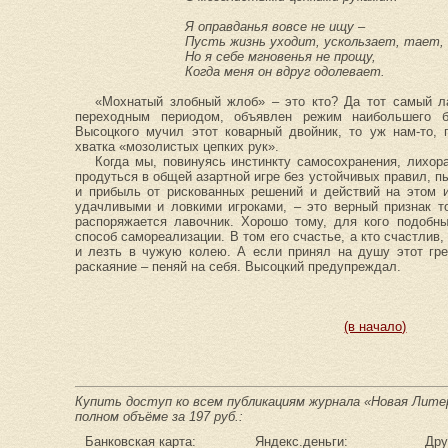
Я оправданья вовсе не ищу –
Пусть жизнь уходит, ускользает, тает,
Но я себе мгновенья не прощу,
Когда меня он вдруг одолевает.
«Мохнатый злобный жлоб» – это кто? Да тот самый ла
переходным периодом, объявлен режим наибольшего б
Высоцкого мучил этот коварный двойник, то уж нам-то, 
хватка «мозолистых цепких рук».
Когда мы, повинуясь инстинкту самосохранения, лихор
продуться в общей азартной игре без устойчивых правил, 
и прибыль от рискованных решений и действий на этом и
удачливыми и ловкими игроками, – это верный признак то
распоряжается лавочник. Хорошо тому, для кого подобн
способ самореализации. В том его счастье, а кто счастлив,
и лезть в чужую колею. А если принял на душу этот гре
раскаяние – пеняй на себя. Высоцкий предупреждал.
(в начало)
Купить доступ ко всем публикациям журнала «Новая Литер
полном объёме за 197 руб.:
Банковская карта:
Яндекс.деньги:
Дру