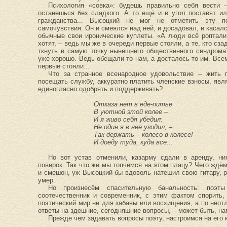
Психология «совка»: будешь правильно себя вести
останешься без сладкого. А то ещё и в угол поставят 
гражданства... Высоцкий не мог не отметить эту по
самочувствия. Он и смеялся над ней, и досадовал, и касалс
обычные свои иронические куплеты. «А люди всё роптали
хотят, – ведь мы же в очереди первые стояли, а те, кто сз
ткнуть в самую точку нынешнего общественного синдрома
уже хорошо. Ведь обещали-то нам, а досталось-то им. Все
первые стояли...
Что за странное всенародное удовольствие – жить 
посещать службу, аккуратно платить членские взносы, явл
единогласно одобрять и поддерживать?
Отказа нет в еде-питье
В уютной этой колее –
И я живо себя убедил:
Не один я в неё угодил, –
Так держать – колесо в колесе! –
И доеду туда, куда все...
Но вот устав отменили, казарму сдали в аренду, ни
поверок. Так что же мы топчемся на этом плацу? Чего ждё
и смешон, уж Высоцкий бы вдоволь натешил свою гитару, р
умер.
Но произнесём спасительную банальность: поэ
соотечественник и современник, с этим фактом спорить,
поэтический мир не для забавы или восхищения, а по неот
ответы на здешние, сегодняшние вопросы, – может быть, на
Прежде чем задавать вопросы поэту, настроимся на его 