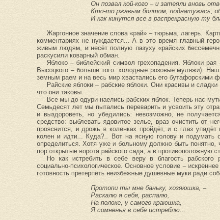
Он позвал кой-кого – и затеяли вновь отв
Кто-то ржавым болтом, поднатужась, об
И как кинутся все в распрекрасную ту б
Жаргонное значение слова «рай» – тюрьма, лагерь. Карт
комментариях не нуждается... А в это время главный геро
живым людям, и несёт полную пазуху «райских бессемечн
раскусили коварный обман.
Яблоко – библейский символ грехопадения. Яблоки рая 
Высоцкого – больше того: холодные розовые муляжи). На
земным раем и на весь мир хвастались его бутафорскими ф
Райские яблоки – рабские яблоки. Они красивы и сладки т
что они таковы.
Все мы до одури наелись рабских яблок. Теперь нас мути
Семьдесят лет мы пытались переварить и усвоить эту отра
и выздороветь, но убедились: невозможно, не получаетс
средство: выблевать ядовитое зелье, враз очистить от не
прояснится, и дрожь в коленках пройдёт, и с глаз упадёт
колен и идти... Куда?.. Вот на ясную голову и подумать 
определиться. Хотя уже и больному должно быть понятно, ч
пор открытые ворота райского сада, а в противоположную ст
Но как истребить в себе веру в благость рабского 
социально-психологическое. Основное условие – искреннее
готовность претерпеть неизбежные душевные муки ради собс
Протопи ты мне баньку, хозяюшка, –
Раскалю я себя, распалю,
На полоке, у самого краюшка,
Я сомненья в себе истреблю...