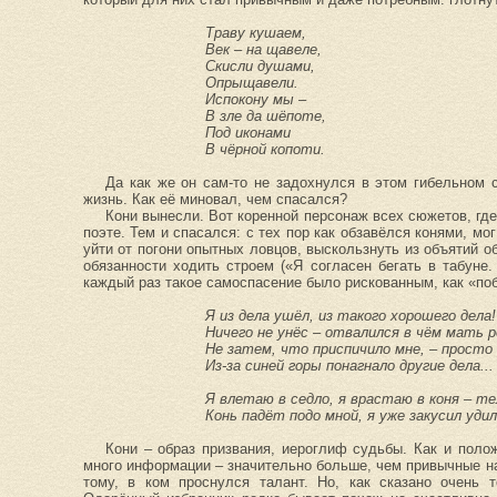
Траву кушаем,
Век – на щавеле,
Скисли душами,
Опрыщавели.
Испокону мы –
В зле да шёпоте,
Под иконами
В чёрной копоти.
Да как же он сам-то не задохнулся в этом гибельном
жизнь. Как её миновал, чем спасался?
Кони вынесли. Вот коренной персонаж всех сюжетов, где
поэте. Тем и спасался: с тех пор как обзавёлся конями, мо
уйти от погони опытных ловцов, выскользнуть из объятий 
обязанности ходить строем («Я согласен бегать в табуне.
каждый раз такое самоспасение было рискованным, как «поб
Я из дела ушёл, из такого хорошего дела!
Ничего не унёс – отвалился в чём мать р
Не затем, что приспичило мне, – просто
Из-за синей горы понагнало другие дела...
Я влетаю в седло, я врастаю в коня – те
Конь падёт подо мной, я уже закусил удил
Кони – образ призвания, иероглиф судьбы. Как и поло
много информации – значительно больше, чем привычные на
тому, в ком проснулся талант. Но, как сказано очень т