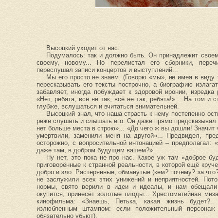
Высоцкий уходит от нас.
Подумалось: так и должно быть. Он принадлежит своем
своему, новому... Но перелистал его сборники, пере
переслушал записи концертов и выступлений...
Мы его просто не знаем. (Говорю «мы», не имея в виду 
пересказывать его тексты построчно, а биографию излагат
забавляет, иногда побуждает к здоровой иронии, изредк
«Нет, ребята, всё не так, всё не так, ребята!»... На том и
глубже, вслушаться и вчитаться внимательней.
Высоцкий знал, что наша страсть к нему постепенно ос
реже слушать и слышать его. Он даже прямо предсказывал эт
нет больше места в строю»... «До чего ж вы дошли! Значит 
умертвили, заменили меня на другой»... Предвидел, пре
осторожно, с вопросительной интонацией – предполагал: 
даже там, в добром будущем вашем?».
Ну нет, это пока не про нас. Какое уж там «доброе б
приговорённые к странной реальности, в которой ещё круч
добро и зло. Растерянные, обманутые (кем? почему? за что?
не заслужили всех этих унижений и неприятностей. Пот
нормы, свято верили в идеи и идеалы, и нам обещали 
окупится, принесёт золотые плоды... Хрестоматийная миза
кинофильма: «Знаешь, Петька, какая жизнь будет?..
излюбленным штампом: если положительный персонаж
обязательно убьют).