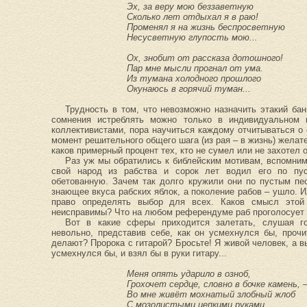
Эх, за веру мою беззаветную
Сколько лет отдыхал я в раю!
Променял я на жизнь беспросветную
Несусветную глупость мою...
Ох, знобит от рассказа дотошного!
Пар мне мысли прогнал от ума.
Из тумана холодного прошлого
Окунаюсь в горячий туман...
Трудность в том, что невозможно назначить этакий ба
сомнения истреблять можно только в индивидуальном
коллективистами, пора научиться каждому отчитываться о 
момент решительного общего шага (из рая – в жизнь) желат
каков примерный процент тех, кто не сумел или не захотел 
Раз уж мы обратились к библейским мотивам, вспомним
свой народ из рабства и сорок лет водил его по пу
обетованную. Зачем так долго кружили они по пустым пе
знающее вкуса рабских яблок, а поколение рабов – ушло. И
право определять выбор для всех. Каков смысл этой
неисправимы? Что на любом референдуме раб проголосует з
Вот в какие сферы приходится залетать, слушая г
невольно, представив себе, как он усмехнулся бы, прочи
делают? Пророка с гитарой? Бросьте! Я живой человек, а в
усмехнулся бы, и взял бы в руки гитару...
Меня опять ударило в озноб,
Грохочет сердце, словно в бочке камень, 
Во мне живёт мохнатый злобный жлоб
С мозолистыми цепкими руками...