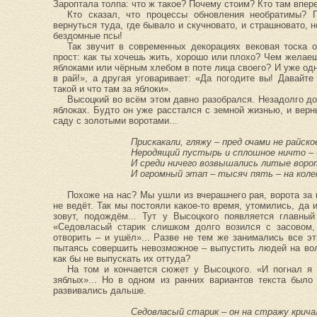
Зароптала толпа: что ж такое? Почему стоим? Кто там впере
Кто сказал, что процессы обновления необратимы?
вернуться туда, где бывало и скучновато, и страшновато, н
бездомные псы!
Так звучит в современных декорациях вековая тоска 
прост: как ты хочешь жить, хорошо или плохо? Чем желае
яблоками или чёрным хлебом в поте лица своего? И уже одн
в рай!», а другая уговаривает: «Да погодите вы! Давайте
такой и что там за яблоки».
Высоцкий во всём этом давно разобрался. Незадолго до
яблоках. Будто он уже расстался с земной жизнью, и верн
саду с золотыми воротами...
Прискакали, гляжу – пред очами не райско
Неродящий пустырь и сплошное ничто – 
И среди ничего возвышались литые воро
И огромный этап – тысяч пять – на коле
Похоже на нас? Мы ушли из вчерашнего рая, ворота за 
не ведёт. Так мы постояли какое-то время, утомились, да и
зовут, подождём... Тут у Высоцкого появляется главный
«Седовласый старик слишком долго возился с засовом,
отворить – и ушёл»... Разве не тем же занимались все э
пытаясь совершить невозможное – выпустить людей на во
как бы не выпускать их оттуда?
На том и кончается сюжет у Высоцкого. «И погнал я 
зяблых»... Но в одном из ранних вариантов текста было
развивались дальше.
Седовласый старик – он на стражу кричал