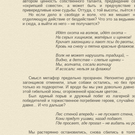
автором ценность собственного таланта, предвидение с
«охрипшей совести», а может быть и предчувствие в
привередливые кони судьбы. Оттуда, с той высоты, льётся го
Но если дело в свободе и воле, что же мешает на
отделяющую действие от бездействия? Что это за ведьмин 
и сюда, а выйти из него – не получается?
Идёт охота на волков, идёт охота –
На серых хищников, матёрых и щенков!
Кричат загонщики и лают псы до рвоты,
Кровь на снегу и пятна красные флажков.
Волк не может нарушить традиций, –
Видно, в детстве – слепые щенки –
Мы, волчата, сосали волчицу
И всосали: нельзя за флажки!
Смысл метафор предельно прозрачен. Непонятно друг
загонщиков отменили, злые собаки остались, но без пр
только из подворотни. И вроде бы мы уже довольно давно
этой гибельной зоны, огороженной красным цветом...
Был единый порыв и дружный побег из лагерной з
победителей и торжественное погребение героев, случайно
давке... И что дальше?
Лес стеной впереди – не пускает стена, 
Кони прядут ушами, назад подают.
Где просвет, где прогал – не видать ни ро
Мы растерянно остановились, снова сбились в толпу