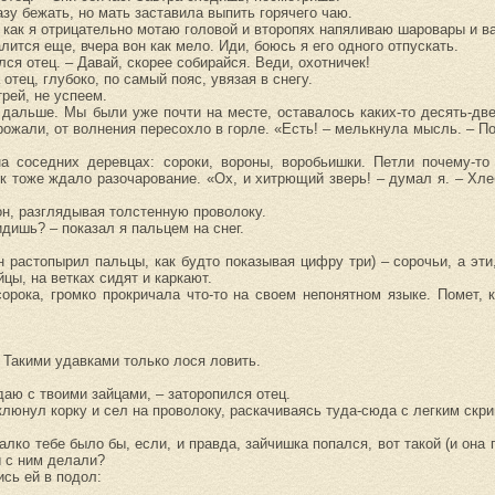
зу бежать, но мать заставила выпить горячего чаю.
я, как я отрицательно мотаю головой и второпях напяливаю шаровары и в
алится еще, вчера вон как мело. Иди, боюсь я его одного отпускать.
лся отец. – Давай, скорее собирайся. Веди, охотничек!
отец, глубоко, по самый пояс, увязая в снегу.
трей, не успеем.
 дальше. Мы были уже почти на месте, оставалось каких-то десять-дв
ожали, от волнения пересохло в горле. «Есть! – мелькнула мысль. – П
а соседних деревцах: сороки, вороны, воробьишки. Петли почему-то
 тоже ждало разочарование. «Ох, и хитрющий зверь! – думал я. – Хлеб
он, разглядывая толстенную проволоку.
идишь? – показал я пальцем на снег.
н растопырил пальцы, как будто показывая цифру три) – сорочьи, а эти
йцы, на ветках сидят и каркают.
орока, громко прокричала что-то на своем непонятном языке. Помет, 
! Такими удавками только лося ловить.
даю с твоими зайцами, – заторопился отец.
клюнул корку и сел на проволоку, раскачиваясь туда-сюда с легким скри
алко тебе было бы, если, и правда, зайчишка попался, вот такой (и она 
ы с ним делали?
ись ей в подол: