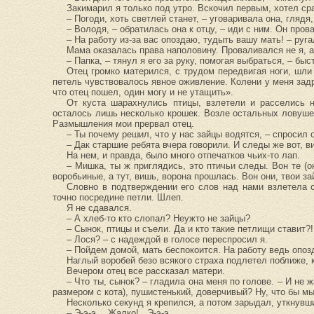
Закимарил я только под утро. Вскочил первым, хотел сра
– Погоди, хоть светлей станет, – уговаривала она, гляд
– Володя, – обратилась она к отцу, – иди с ним. Он пров
– На работу из-за вас опоздаю, тудыть вашу мать! – руга
Мама оказалась права наполовину. Проваливался не я, а 
– Папка, – тянул я его за руку, помогая выбраться, – быс
Отец громко матерился, с трудом передвигая ноги, шли
петель чувствовалось явное оживление. Колени у меня задр
что отец пошел, один могу и не утащить».
От куста шарахнулись птицы, взлетели и расселись н
осталось лишь несколько крошек. Возле остальных ловушек
Размышления мои прервал отец.
– Ты почему решил, что у нас зайцы водятся, – спросил 
– Дак старшие ребята вчера говорили. И следы же вот, в
На нем, и правда, было много отпечатков чьих-то лап.
– Мишка, ты ж приглядись, это птичьи следы. Вон те (о
воробьиные, а тут, вишь, ворона прошлась. Вон они, твои за
Словно в подтверждении его слов над нами взлетела с
точно посредине петли. Шлеп.
Я не сдавался.
– А хлеб-то кто слопал? Неужто не зайцы?
– Сынок, птицы и съели. Да и кто такие петлищи ставит?
– Лося? – с надеждой в голосе переспросил я.
– Пойдем домой, мать беспокоится. На работу ведь опоз
Наглый воробей безо всякого страха подлетел поближе, 
Вечером отец все рассказал матери.
– Что ты, сынок? – гладила она меня по голове. – И не ж
размером с кота), пушистенький, доверчивый? Ну, что бы м
Несколько секунд я крепился, а потом зарыдал, уткнувш
– Э-э-э… Жалко!.. Э-э-э…