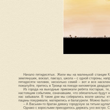
Начало пятидесятых. Жили мы на маленькой станции Ка
землянушек, вокзал, пакгауз, школа – с одной стороны, на
пятидесяти человек, несколько семей – вот и все населен
пожалуйте, притесь в Троицк на поезде километров двадцать
Из города на выходные приезжали ребята постарше, те,
настоящим событием, означавшим, что обязательно будут но
нас забывали. В такие дни мы собирались возле школы: кт
пацаны покуривали, матерились и балагурили. Можно было с
– А Васькин-то братан деваху городскую за титьки щупа
Однако с взрослыми приходилось держать ухо востро. Ск