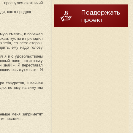
 – проснулся охотничий
я, как я продрог.
емую смерть, и побежал
ркам, кусты и приладил
хлеба, со всех сторон.
ырить, ему надо голову
ил я и с удовольствием
асный заяц потихоньку
и знай!». Я переставал
ановилось жутковато. Я
ра табуретов, швейная
дно, потому на зиму мы
раньше меня заприметят
 аж чесались.