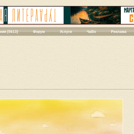
ния [5613]
Форум
Услуги
ЧаВо
Реклама
твенная проза
[271]
ии
[39]
ы
[44]
427]
]
ука
[71]
1]
ны
[348]
543]
3]