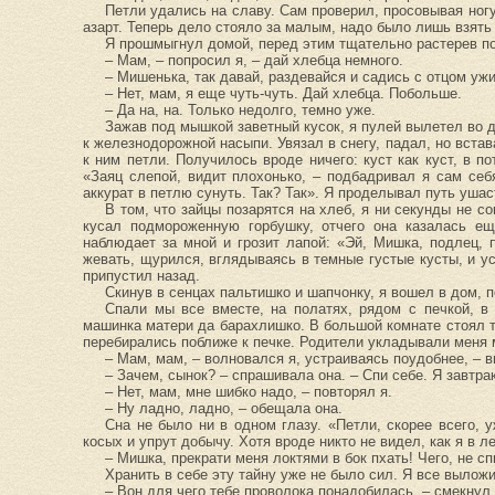
Петли удались на славу. Сам проверил, просовывая ногу
азарт. Теперь дело стояло за малым, надо было лишь взять
Я прошмыгнул домой, перед этим тщательно растерев по 
– Мам, – попросил я, – дай хлебца немного.
– Мишенька, так давай, раздевайся и садись с отцом ужи
– Нет, мам, я еще чуть-чуть. Дай хлебца. Побольше.
– Да на, на. Только недолго, темно уже.
Зажав под мышкой заветный кусок, я пулей вылетел во 
к железнодорожной насыпи. Увязал в снегу, падал, но вста
к ним петли. Получилось вроде ничего: куст как куст, в 
«Заяц слепой, видит плохонько, – подбадривал я сам себя
аккурат в петлю сунуть. Так? Так». Я проделывал путь ушас
В том, что зайцы позарятся на хлеб, я ни секунды не с
кусал подмороженную горбушку, отчего она казалась ещ
наблюдает за мной и грозит лапой: «Эй, Мишка, подлец, 
жевать, щурился, вглядываясь в темные густые кусты, и у
припустил назад.
Скинув в сенцах пальтишко и шапчонку, я вошел в дом, п
Спали мы все вместе, на полатях, рядом с печкой, в 
машинка матери да барахлишко. В большой комнате стоял т
перебирались поближе к печке. Родители укладывали меня 
– Мам, мам, – волновался я, устраиваясь поудобнее, –
– Зачем, сынок? – спрашивала она. – Спи себе. Я завтра
– Нет, мам, мне шибко надо, – повторял я.
– Ну ладно, ладно, – обещала она.
Сна не было ни в одном глазу. «Петли, скорее всего, 
косых и упрут добычу. Хотя вроде никто не видел, как я в 
– Мишка, прекрати меня локтями в бок пхать! Чего, не с
Хранить в себе эту тайну уже не было сил. Я все выложил
– Вон для чего тебе проволока понадобилась, – смекнул