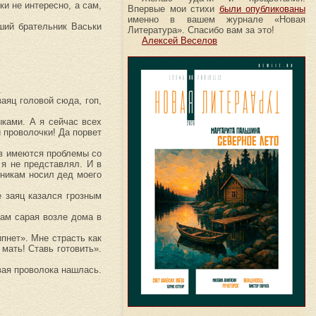
ки не интересно, а сам,
Впервые мои стихи
были опубликованы
именно в вашем журнале «Новая
рший брательник Васьки
Литература». Спасибо вам за это!
Алексей Веселов
.
аяц головой сюда, гоп,
ыками. А я сейчас всех
 проволочки! Да порвет
цев имеются проблемы со
 я не представлял. И в
дникам носил дед моего
е заяц казался грозным
лам сарая возле дома в
пнет». Мне страсть как
мать! Ставь готовить».
вая проволока нашлась.