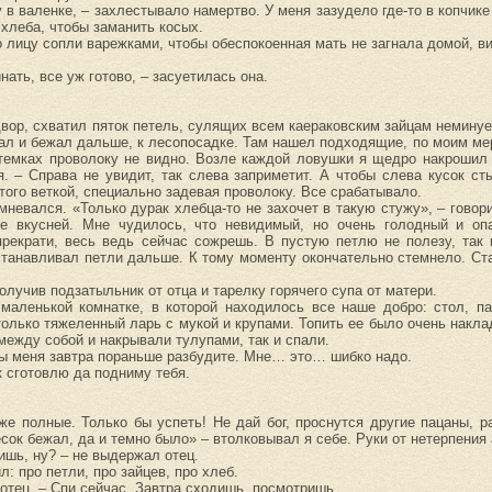
 в валенке, – захлестывало намертво. У меня зазудело где-то в копчике
 хлеба, чтобы заманить косых.
лицу сопли варежками, чтобы обеспокоенная мать не загнала домой, вид
нать, все уж готово, – засуетилась она.
двор, схватил пяток петель, сулящих всем каераковским зайцам немину
вал и бежал дальше, к лесопосадке. Там нашел подходящие, по моим ме
потемках проволоку не видно. Возле каждой ловушки я щедро накрошил 
. – Справа не увидит, так слева заприметит. А чтобы слева кусок ст
того веткой, специально задевая проволоку. Все срабатывало.
омневался. «Только дурак хлебца-то не захочет в такую стужу», – говор
е вкусней. Мне чудилось, что невидимый, но очень голодный и оп
прекрати, весь ведь сейчас сожрешь. В пустую петлю не полезу, так 
станавливал петли дальше. К тому моменту окончательно стемнело. Ст
олучив подзатыльник от отца и тарелку горячего супа от матери.
маленькой комнатке, в которой находилось все наше добро: стол, па
олько тяжеленный ларь с мукой и крупами. Топить ее было очень накла
между собой и накрывали тулупами, так и спали.
 вы меня завтра пораньше разбудите. Мне… это… шибко надо.
к сготовлю да подниму тебя.
уже полные. Только бы успеть! Не дай бог, проснутся другие пацаны, 
лесок бежал, да и темно было» – втолковывал я себе. Руки от нетерпения
пишь, ну? – не выдержал отец.
: про петли, про зайцев, про хлеб.
 отец. – Спи сейчас. Завтра сходишь, посмотришь.