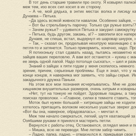
В тот день старшие травили про охоту. Я ковырял палкой
меж тем, изо всех сил косил в их сторону.
– А че, мой дядька, в энтих местах волка и лисицу к
Дунаева – Петька.
–Да здесь всякой живности навалом. Особенно зайцев, –
– Вот бы стрельбануть парочку. Только где ружье взять!?
– Зачем ружье? – удивился Петька и закурил самокрутку.
– Петька, будь другом, закажь, а!? – завопили все напер
Дунаев, не спеша, встал, выдернул из шаровар шнурок, 
– Так, – сказал он, проделывая нехитрую махинацию с в
петля-то и затянется. Только прикормить, конечно, надо. П
Я потихоньку стал сдавать назад, пытаясь незаметно ю
зайцев ваших переловлю. А вам вот останется – кукиш с ма
ее зверь одной лапой. Надо потолще сыскать», – шел и ра
Знаний о зайцах к пяти годам у меня скопилось немного.
зрение, причем, серьезные проблемы. Еще я знал, что у н
конце концов, я наверняка мог заявить, что зайцы серые. 
закадычного дружка Паньки.
На этом все мои познания исчерпывались. Мне не дове
хищником внушительных размеров, очень хитрым и коварн
«Нет, тут на тонкую не пойдет. Здоровые пацаны, а так
поисках проволоки. – «Главное, силки в темноте ставить, тог
Моток был нужен большой – хитрющие зайцы не ходили п
хотелось притащить волоком несколько ушастых зверюг домо
«Вот бы она, наверное, обрадовалась», – мечтал я.
Меж тем начало смеркаться, легкий, шутя хватающий за
Озябшими руками я принялся мастерить петли.
Вернулся с работы отец. Остановился, оглядел меня и п
– Мишка, всю не переводи. Мне летом забор чинить.
– Ладно, папка, ладно, – отмахнулся я, прикрывая свои 