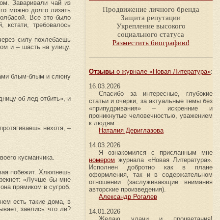
ом. Заваривали чай из
Продвижение личного бренда
Его можно долго лизать
колбасой. Все это было
Защита репутации
, кстати, требовалось
Укрепление высокого
социального статуса
 через силу похлебаешь
Разместить биографию!
ом и – шасть на улицу.
Отзывы
о журнале «Новая Литература»
:
ками блым-блым и слюну
16.03.2026
Спасибо за интересные, глубокие
дницу об лед отбить», и
статьи и очерки, за актуальные темы без
«припудривания» – искренние и
проникнутые человечностью, уважением
к людям.
протягиваешь нехотя, –
Наталия Дериглазова
14.03.2026
Я ознакомился с присланным мне
твоего кусманчика.
номером
журнала «Новая Литература».
Исполнен добротно как в плане
овая побежит. Хлюпнешь
оформления, так и в содержательном
прекнет: «Лучше бы мне
отношении (заслуживающие внимания
лона прямиком в сугроб.
авторские произведения).
Александр Рогалев
нем есть такие дома, в
тывает, заелись что ли?
14.01.2026
Желаю удачи и процветания!