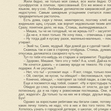
Жили бедно, не только моя семья, все жили бедно. О
сухофруктов: в плитках, прессованный. Его же можно и пог
языком, вку-у-сно. Любимым деликатесом каераковской дет
недоступно. Самым шикарным угощением считался ломоть
предварительно растолочь.
Есть дома, сидя у печки, неинтересно, поэтому хлеб 
жиденьких щец, слушая, как ворчит недовольная твоим апп
Сразу, понятное дело, не ешь. Стоишь, выпендриваешься.
– Мишка, ты че не голодный, че не жрешь-то!? – засуетя
– Да не-е, я поел только. Не хочу пока, – отвечаешь с 
– Ну тогда дай я кусану разок, маленько-маленько, – п
утирает.
– Экий ты, Санек, мудрый. Иди домой да и сделай такой 
Скажешь так и сам в сторонку отойдешь. Стоишь, думаешь
откусишь деликатеса сахарного чуть-чуть.
Тут-то тебя кто-нибудь из старших и заприметит. Подойде
– Здорово, Мишаня. Чего это у тебя? А-а, хлеб. Дай-ка 
Не хочется давать – и самому вроде не тяжело. Но стар
подержи. А не укусишь?
– Нет, что ты! – успокоит еще. – Я вот, гляди, только п
– Ой, смотри, не кусни, ты обещал! – беспокоишься, чув
– Конечно, обещал, – повторяет за тобой пацан, а сам по
Еще и посмеется над тобой, скажет: «Ну и простодыра т
Обидно до слез, кулачишки сожмешь от злости, да где 
потихоньку, да и на горку к ровесникам поспешишь. Они,
дал, жадюга!». Да только ты на них не в обиде, друзья вед
Бух!
Однако за взрослыми ребятами мы бегали сами, потому ч
каких печку топить не надо, что в них и без того тепло. Н
Хотелось узнать о городской детворе, о школах, об улицах 