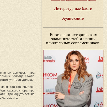
Литературные блоги
Аудиокниги
Биографии исторических
знаменитостей и наших
влиятельных современников:
саманных домишек, пара
большие болотца. Около
хотите учиться дальше,
 меня, это становилось
удь жаркого спора, про
цати– тринадцатилетние
оих, выдать: