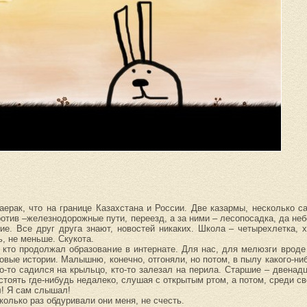
ерак, что на границе Казахстана и России. Две казармы, несколько 
против –железнодорожные пути, переезд, а за ними – лесопосадка, да не
ие. Все друг друга знают, новостей никаких. Школа – четырехлетка, 
, не меньше. Скукота.
 кто продолжал образование в интернате. Для нас, для мелюзги вроде
вые истории. Малышню, конечно, отгоняли, но потом, в пылу какого-ниб
о-то садился на крыльцо, кто-то залезал на перила. Старшие – двенад
тоять где-нибудь недалеко, слушая с открытым ртом, а потом, среди св
л! Я сам слышал!
олько раз обдуривали они меня, не счесть.