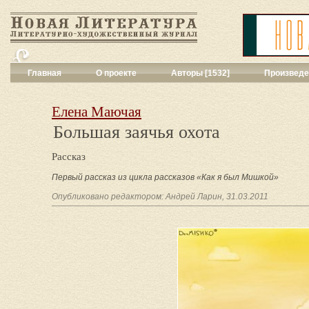
Главная
О проекте
Авторы [1532]
Произведе
Критика
[551]
Малая художес
Елена Маючая
Переводы поэз
Большая заячья охота
Переводы проз
Публицистика
[
Рассказ
Рассказы
[2052
Сценарии
[16]
Первый рассказ из цикла рассказов «Как я был Мишкой»
Философия, на
Опубликовано редактором: Андрей Ларин, 31.03.2011
Драматургия
[9
Повести, рома
Галерея
[144]
Поэзия
[1016]
Другие жанры
[
Все жанры
[561