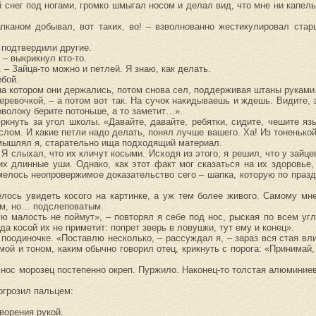
 снег под ногами, громко шмыгал носом и делал вид, что мне ни капель
апканом добывал, вот таких, во! – взволнованно жестикулировал ста
 подтвердили другие.
 – выкрикнул кто-то.
 – Зайца-то можно и петлей. Я знаю, как делать.
ебой.
на котором они держались, потом снова сел, поддерживая штаны руками
еревочкой, – а потом вот так. На сучок накидываешь и ждешь. Видите, з
роволоку берите потоньше, а то заметит…».
ркнуть за угол школы. «Давайте, давайте, ребятки, сидите, чешите яз
слом. И какие петли надо делать, понял лучше вашего. Ха! Из тоненькой
змышлял я, старательно ища подходящий материал.
 Я слыхал, что их кличут косыми. Исходя из этого, я решил, что у зай
их длинные уши. Однако, как этот факт мог сказаться на их здоровье,
Имелось неопровержимое доказательство сего – шапка, которую по праз
лось увидеть косого на картинке, а уж тем более живого. Самому мн
ым, но… подслеповатым.
ую малость не поймут», – повторял я себе под нос, рыская по всем уг
да косой их не приметит: попрет зверь в ловушки, тут ему и конец».
оодиночке. «Поставлю несколько, – рассуждал я, – зараз вся стая вли
й и тоном, каким обычно говорил отец, крикнуть с порога: «Принимай, 
 нос морозец постепенно окреп. Пуржило. Наконец-то толстая алюминие
огрозил пальцем:
творения рукой.