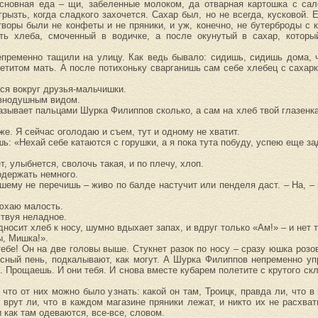
сновная еда – щи, забеленные молоком, да отварная картошка с сал
рызть, когда сладкого захочется. Сахар был, но не всегда, кусковой. 
воры были не конфеты и не пряники, и уж, конечно, не бутерброды с 
 хлеба, смоченный в водичке, а после окунутый в сахар, который
непременно тащили на улицу. Как ведь бывало: сидишь, сидишь дома,
етитом мать. А после потихоньку сварганишь сам себе хлебец с сахарк
тся вокруг друзья-мальчишки.
равнодушным видом.
оказывает пальцами Шурка Филиппов сколько, а сам на хлеб твой глазен
же. Я сейчас оголодаю и съем, тут и одному не хватит.
: «Нехай себе катаются с горушки, а я пока тута побуду, успею еще за
т, улыбнется, сволочь такая, и по плечу, хлоп.
подержать немного.
шему не перечишь – живо по балде настучит или пенделя даст. – На, – 
онюхаю малость.
ствуя неладное.
дносит хлеб к носу, шумно вдыхает запах, и вдруг только «Ам!» – и нет 
ы, Мишка!».
тебе! Он на две головы выше. Стукнет разок по носу – сразу юшка роз
 ясный пень, подкалывают, как могут. А Шурка Филиппов непременно у
ь. Прощаешь. И они тебя. И снова вместе кубарем полетите с крутого ск
то от них можно было узнать: какой он там, Троицк, правда ли, что в 
е врут ли, что в каждом магазине пряники лежат, и никто их не расхва
и как там одеваются, все-все, словом.