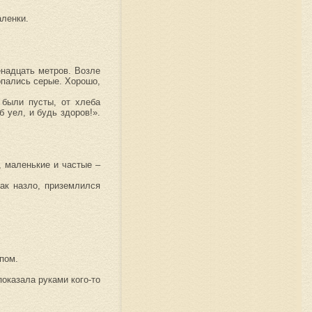
аленки.
енадцать метров. Возле
опались серые. Хорошо,
 были пусты, от хлеба
 уел, и будь здоров!».
, маленькие и частые –
как назло, приземлился
пом.
показала руками кого-то