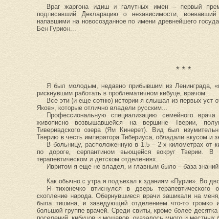
Враг жаргона идиш и галутных имен – первый прем
подписавший Декларацию о независимости, воевавший
напавшими на новосозданное по имени древнейшего госуд
Бен Гурион…
* * *
Я был молодым, недавно прибывшим из Ленинграда, «
рискнувшим работать в проблематичном кибуце, врачом.
Все эти (и еще сотню) истории я слышал из первых уст 
Яков», которые отлично владели русским...
Профессиональную специализацию семейного врача
живописно возвышавшейся на вершине Тверии, полу
Тивериадского озера (Ям Кинерет). Вид был изумительн
Тверию в честь императора Тибериуса, обладали вкусом и з
В больницу, расположенную в 1.5 – 2-х километрах от 
по дороге, серпантином вьющейся вокруг Тверии. В 
терапевтическом и детском отделениях.
Ивритом я еще не владел, и главным было – база знаний
Как обычно с утра я подъехал к зданиям «Пурии». Во дв
Я тихонечко втиснулся в дверь терапевтического 
скопление народа. Обернувшиеся врачи зашикали на меня
была тишина, и заведующий отделением что-то громко и
большой группе врачей. Среди свиты, кроме более десятка
поселений, кибуцов и мошавов, оказалось много и местных