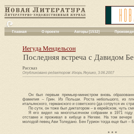
Главная
О проекте
Авторы [1532]
Произведе
Критика
[551]
Малая художес
Иегуда Мендельсон
Переводы поэз
Последняя встреча с Давидом Б
Переводы проз
Публицистика
[
Рассказ
Рассказы
[2052
Опубликовано редактором: Игорь Якушко, 3.06.2007
Сценарии
[16]
Философия, на
Драматургия
[9
Повести, рома
Он был первым премьер-министром вновь образованн
фамилия – Грин. Из Польши. Роста небольшого, из пл
Галерея
[144]
итальянского, германского и советского (да сотрутся их ст
Поэзия
[1016]
По сути, он тоже был диктатором – в еврейском, чуть с
Другие жанры
[
Я его видел на многотысячном собрании в 1971 году
отставке и проживал в кибуце в Негеве. На том вечере
Все жанры
[561
молодой певец Ави Толедано. Бен Гурион тогда еще был –
* * *