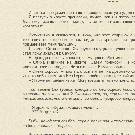
* * *
И вот вся процессия во главе с профессором уже удаля
Я плетусь в хвосте процессии, думая, как бы потом п
бывшему израильскому лидеру, столько накромсавшег
кровоточит…
Интуитивно я оглянулся, и вижу, как этот старичок с
торчащих по сторонам волос сидит на кровати, не до
подманивает меня пальцем…
Я замер. Остановился. Оглянулся на удаляющуюся проц
стал приближаться к Самому.
Не доходя несколько шагов, я смущенно обратился:
– Слиха (извините на иврите). Затем по-русски. Я 
идишем тоже не владею. Не знаю, как с Вами говорить…
– Очень хорошо, – послышалось в ответ на довольно хо
что кто-либо знает, что Бен Гурион вообще знал руссктий яз
– Я тоже вот забыл иврит. Могу говорить только по-поль
Тот самый Бен Гурион, который до беспощадно борол
говорить только на них!? Оказывается, он, вероятно, п
только многозначительно кивая головой в процессе профе
– Я врач из кибуца… «Ашдот Яков»…
– ??? А где это?..
Кибуц находился от больницы в полутора километрах 
виден с вершины Тверии…
Вот как жизнь может посмеяться над человеком. Даже 