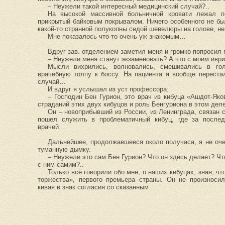
– Неужели такой интересный медицинский случай?..
На высокой массивной больничной кровати лежал п
прикрытый байковым покрывалом. Ничего особенного не бы
какой-то странной полукопны седой шевелюры на голове, не
Мне показалось что-то очень уж знакомым…
Вдруг зав. отделением заметил меня и громко попросил 
– Неужели меня станут экзаменовать? А что с моим иври
Мысли вихрились, волновались, смешивались в гол
врачебную толпу к боссу. На пациента я вообще переста
случай…
И вдруг я услышал из уст профессора:
– Господин Бен Гурион, это врач из кибуца «Ашдот-Яко
страданий этих двух кибуцов и роль Бенгуриона в этом дел
Он – новоприбывший из России, из Ленинграда, связан
пошел служить в проблематичный кибуц, где за после
врачей…
Дальнейшее, продолжавшееся около получаса, я не оче
туманную дымку.
– Неужели это сам Бен Гурион? Что он здесь делает? Ч
с ним самим?..
Только всё говорили обо мне, о наших кибуцах, зная, чт
торжества», первого премьера страны. Он не произноси
кивая в знак согласия со сказанным…