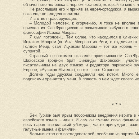
облаченного человека в черном костюме, который ко мне с 
Не расслышав его и приняв за еврея-ортодокса, я выра
пока еще не владею ивритом.
И в ответ грассирующее:
– Молодой человек, к огорчению, я тоже не вполне 
приехал из Сан-Францисско и разыскиваю кибуцного сап
философии Исаака Маора…
Я был потрясен… Тем более, что находился в близких
Ицхаком Маором (он был Меерсон из Риги, в отдличие от
Голдой Меир, стал Ицхаком Маором – тот же корень – 
супругой…
Странный незнакомец оказался архиепископом Сан-Фр
Шаховской (родной брат Зинаиды Шаховской, участни
писательницы на двух языках и редактора парижской рус
Европе, «Русская Мысль»), он же – поэт Странник.
Долгие годы дружбы соединяли нас потом. Много е
подписями хранятся у меня. А повесть о нем ждет своего че
* * *
Бен Гурион был ярым поборником внедрения иврита в ж
еврейского языка – идиш. И сам он сменил свою фамилию
весь народ израильский убеждал, часто принуждая, разг
галутные имена и фамилии.
Большинство его последователей, особенно из партии М