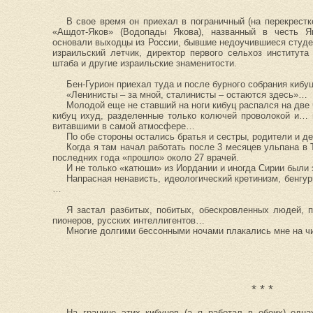
В свое время он приехал в пограничный (на перекрестк
«Ашдот-Яков» (Водопады Якова), названный в честь Я
основали выходцы из России, бывшие недоучившиеся студе
израильский летчик, директор первого сельхоз института
штаба и другие израильские знаменитости.
Бен-Гурион приехал туда и после бурного собрания кибу
«Ленинисты – за мной, сталинисты – остаются здесь»…
Молодой еще не ставший на ноги кибуц распался на две 
кибуц ихуд, разделенные только колючей проволокой и… 
витавшими в самой атмосфере…
По обе стороны остались братья и сестры, родители и д
Когда я там начал работать после 3 месяцев ульпана в Т
последних года «прошло» около 27 врачей.
И не только «катюши» из Иордании и иногда Сирии были 
Напрасная ненависть, идеологический кретинизм, бенгу
…
Я застал разбитых, побитых, обескровленных людей, п
пионеров, русских интеллигентов…
Многие долгими бессонными ночами плакались мне на ч
* * *
На границе этих кибуцов (а я работал в обоих) одн