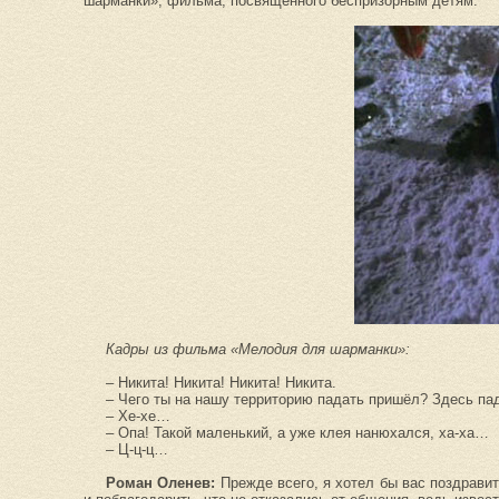
шарманки», фильма, посвящённого беспризорным детям.
Кадры из фильма «Мелодия для шарманки»:
– Никита! Никита! Никита! Никита.
– Чего ты на нашу территорию падать пришёл? Здесь пад
– Хе-хе…
– Опа! Такой маленький, а уже клея нанюхался, ха-ха…
– Ц-ц-ц…
Роман Оленев:
Прежде всего, я хотел бы вас поздрави