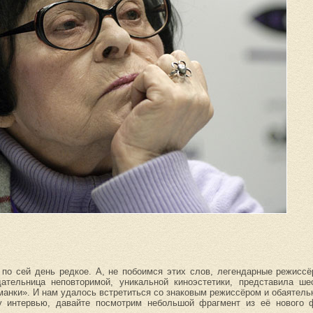
 по сей день редкое. А, не побоимся этих слов, легендарные режисс
дательница неповторимой, уникальной киноэстетики, представила ше
анки». И нам удалось встретиться со знаковым режиссёром и обаятел
у интервью, давайте посмотрим небольшой фрагмент из её нового