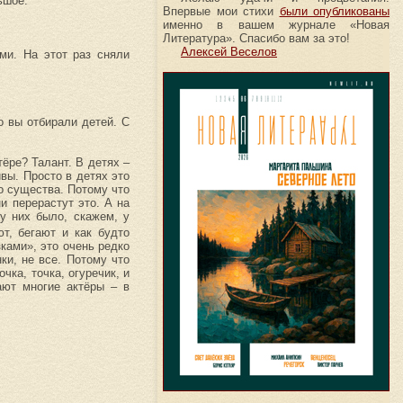
ьшое.
Впервые мои стихи
были опубликованы
именно в вашем журнале «Новая
Литература». Спасибо вам за это!
Алексей Веселов
ми. На этот раз сняли
о вы отбирали детей. С
тёре? Талант. В детях –
вы. Просто в детях это
о существа. Потому что
и перерастут это. А на
у них было, скажем, у
ют, бегают и как будто
ками», это очень редко
ки, не все. Потому что
чка, точка, огуречик, и
ают многие актёры – в