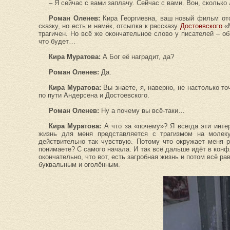
– Я сейчас с вами заплачу. Сейчас с вами. Вон, сколько
Роман Оленев:
Кира Георгиевна, ваш новый фильм отс
сказку, но есть и намёк, отсылка к рассказу
Достоевского
«М
трагичен. Но всё же окончательное слово у писателей – о
что будет…
Кира Муратова:
А Бог её наградит, да?
Роман Оленев:
Да.
Кира Муратова:
Вы знаете, я, наверно, не настолько то
по пути Андерсена и Достоевского.
Роман Оленев:
Ну а почему вы всё-таки…
Кира Муратова:
А что за «почему»? Я всегда эти инт
жизнь для меня представляется с трагизмом на молеку
действительно так чувствую. Потому что окружает меня р
понимаете? С самого начала. И так всё дальше идёт в конф
окончательно, что вот, есть загробная жизнь и потом всё р
буквальным и оголённым.