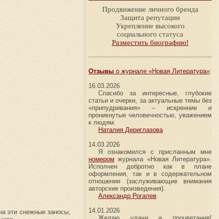
Продвижение личного бренда
Защита репутации
Укрепление высокого
социального статуса
Разместить биографию!
Отзывы
о журнале «Новая Литература»
:
16.03.2026
Спасибо за интересные, глубокие
статьи и очерки, за актуальные темы без
«припудривания» – искренние и
проникнутые человечностью, уважением
к людям.
Наталия Дериглазова
14.03.2026
Я ознакомился с присланным мне
номером
журнала «Новая Литература».
Исполнен добротно как в плане
оформления, так и в содержательном
отношении (заслуживающие внимания
авторские произведения).
Александр Рогалев
14.01.2026
на эти снежные заносы,
Желаю удачи и процветания!