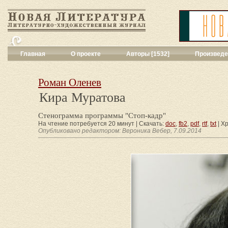
Главная
О проекте
Авторы [1532]
Произведе
Критика
[551]
Малая художес
Роман Оленев
Переводы поэз
Кира Муратова
Переводы проз
Публицистика
[
Стенограмма программы "Стоп-кадр"
Рассказы
[2052
На чтение потребуется 20 минут | Скачать:
doc
,
fb2
,
pdf
,
rtf
,
txt
| Х
Сценарии
[16]
Опубликовано редактором: Вероника Вебер, 7.09.2014
Философия, на
Драматургия
[9
Повести, рома
Галерея
[144]
Поэзия
[1016]
Другие жанры
[
Все жанры
[561