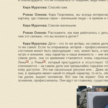
и поблагодарить, что не отказались от общения, ведь изве
Кира Муратова:
Спасибо вам.
Роман Оленев:
Кира Георгиевна, вы всегда интерес
картину, где главные герои – маленькие люди – в прямом и
Кира Муратова:
Совсем маленькие.
Роман Оленев:
Расскажите, как вам работалось с дет
чем это связано, что вы искали в детях?
Кира Муратова:
Дети – это те же актёры, на самом деле
то же самое. Если ты открываешь актёров – профессионало
состояние может быть преходящим – оно, может быть, и про
нутро и внешнее, наш характер и наша внешность – они же 
самом деле, они со временем становятся очень серьёзны
[1]
[2]
Лены
, у Ромы
, который простудился и отсутствует. О
отвлекаются – на самом деле они чрезвычайно серьёзно отн
кому доступно. Это как наскальные рисунки или… Даже мо
они, в принципе имеют какой-то общий характер, то есть, об
так далее, вышел человечек. Вот они так играют. Они и
основном, профессионалы. Они идут по главному, существе