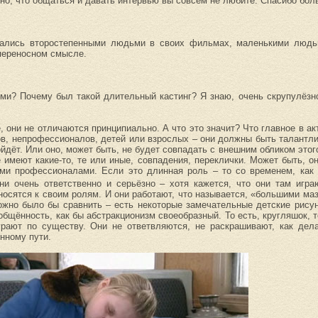
стно, что общаться и давать интервью вы совсем не любите. Спасибо бол
овались второстепенными людьми в своих фильмах, маленькими людь
 переносном смысле.
ьми? Почему был такой длительный кастинг? Я знаю, очень скрупулёзн
, они не отличаются принципиально. А что это значит? Что главное в ак
в, непрофессионалов, детей или взрослых – они должны быть талантли
йдёт. Или оно, может быть, не будет совпадать с внешним обликом этог
имеют какие-то, те или иные, совпадения, переклички. Может быть, он
ми профессионалами. Если это длинная роль – то со временем, как 
ни очень ответственно и серьёзно – хотя кажется, что они там игра
осятся к своим ролям. И они работают, что называется, «большими маз
жно было бы сравнить – есть некоторые замечательные детские рисун
общённость, как бы абстракционизм своеобразный. То есть, кругляшок, то
грают по существу. Они не ответвляются, не раскрашивают, как дел
нному пути.