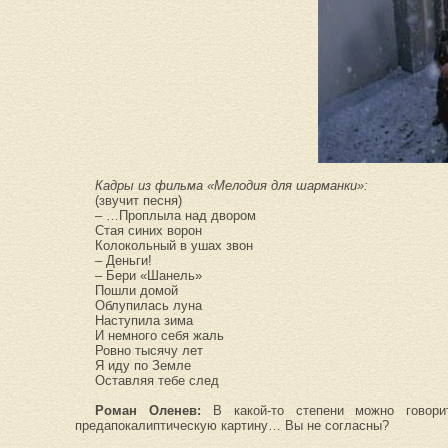
Кадры из фильма «Мелодия для шарманки»:
(звучит песня)
– …Проплыла над двором
Стая синих ворон
Колокольный в ушах звон
– Деньги!
– Бери «Шанель»
Пошли домой
Облупилась луна
Наступила зима
И немного себя жаль
Ровно тысячу лет
Я иду по Земле
Оставляя тебе след
Роман Оленев:
В какой-то степени можно говорит
предапокалиптическую картину… Вы не согласны?