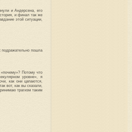
нули и Андерсена, его
стория, и финал так же
авдание этой ситуации,
уж подражательно пошла
 «почему»? Потому что
екулярном уровне», я
очи, как они цапаются,
к вот, как вы сказали,
спринимаю трагизм таким