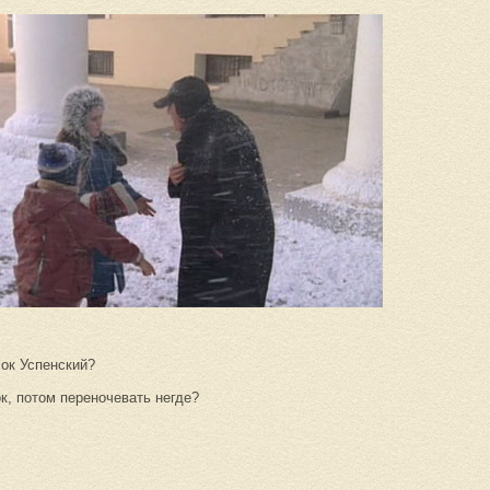
лок Успенский?
к, потом переночевать негде?