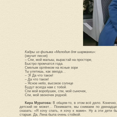
Кадры из фильма «Мелодия для шарманки»:
(звучит песня)
– Спи, мой малыш, вырастай на просторе,
Быстро промчатся года.
Смелым орлёнком на ясные зори
Ты улетишь, как звезда…
– Э! Да что такое!
– Да что такое!
– Ясное небо, высокое солнце
Будут всегда нам с тобой.
Спи мой воробушек, спи, мой сыночек,
Спи, мой звоночек родной.
Кира Муратова:
В общем-то, в этом всё дело.
Конечно,
детский не может… Понимаете, мы снимаем по двенадцать
сказать: «Я хочу спать, я хочу к маме». Ну а эти дети 
старше. Да, Лена была очень стойкой.