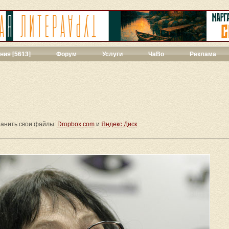
ния [5613]
Форум
Услуги
ЧаВо
Реклама
твенная проза
[271]
ии
[39]
ы
[44]
427]
]
ранить свои файлы:
Dropbox.com
и
Яндекс.Диск
ука
[71]
1]
ны
[348]
543]
3]