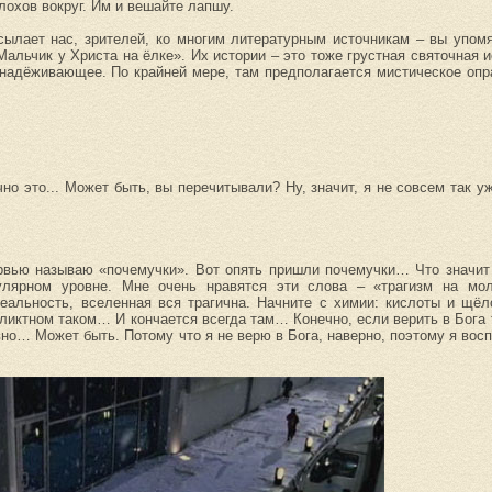
 лохов вокруг. Им и вешайте лапшу.
ылает нас, зрителей, ко многим литературным источникам – вы упомя
альчик у Христа на ёлке». Их истории – это тоже грустная святочная и
бнадёживающее. По крайней мере, там предполагается мистическое опр
чно это... Может быть, вы перечитывали? Ну, значит, я не совсем так 
ервью называю «почемучки». Вот опять пришли почемучки… Что значит
лярном уровне. Мне очень нравятся эти слова – «трагизм на мол
еальность, вселенная вся трагична. Начните с химии: кислоты и щёл
ликтном таком… И кончается всегда там… Конечно, если верить в Бога та
авно… Может быть. Потому что я не верю в Бога, наверно, поэтому я во