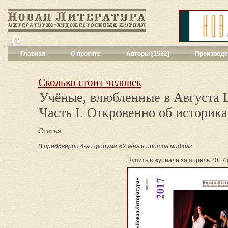
Главная
О проекте
Авторы [1532]
Произведе
Критика
[551]
Малая художес
Сколько стоит человек
Переводы поэз
Учёные, влюбленные в Августа 
Переводы проз
Часть I. Откровенно об историк
Публицистика
[
Рассказы
[2052
Сценарии
[16]
Статья
Философия, на
В преддверии 4-го форума «Учёные против мифов»
Драматургия
[9
Купить в журнале за апрель 2017 (
Повести, рома
Галерея
[144]
Поэзия
[1016]
Другие жанры
[
Все жанры
[561