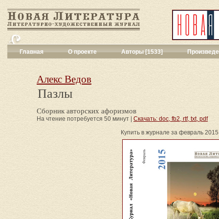
Главная
О проекте
Авторы [1533]
Произведе
Критика
[551]
Малая художес
Алекс Ведов
Переводы поэз
Пазлы
Переводы проз
Публицистика
[
Сборник авторских афоризмов
Рассказы
[2052
На чтение потребуется 50 минут |
Скачать: doc, fb2, rtf, txt, pdf
Сценарии
[16]
Купить в журнале за февраль 2015 (
Философия, на
Драматургия
[9
Повести, рома
Галерея
[144]
Поэзия
[1017]
Другие жанры
[
Все жанры
[561