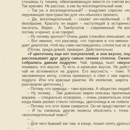
слышишь ту тишину, обволакивающую вместе со снегом вс
Так красиво. Не рассказ, а как бы восклицательный знак.
– Так уж и восклицательный? – въедливо спросил «я»
окружающее пространство для «я»-обычного пропало.
– Да, восклицательный, – сказал «я»-необычный. – 
безобразие. Красоту он видел – наступящей в историче
писатель. Верил… А Тажбулатов – современный. Не мож
потому и кричит, а не говорит.
– Ну почему
кричит
? Очень даже спокойно описывает, на
– Вот именно, что разговор, что торговок и что именно
дает диалогом, чтоб мы сами наслаждались сочностью их ре
(Потом, придя домой, проверил. Действительно:
«У цветочниц еще нет покупателей, и они вкусно, по
рассказывают друг другу самые свежие сплетни. Смеют
собрались давние подруги»
. Чай, правда, пьют
«вкусн
понимать это вкусно. То есть и написано вкусно. Но дейс
чай не вспомнился на дороге. Его вкусность – тоже. Т
заснеженную ветку, слегка промахнул и сбил с нее наро
подруги. Или эти красные ранетки. Их изобилие, широта
разговором цветочниц.)
– Потому что природа – таки красива. А общество людей
– Ну почему… Там довольно мирно описаны приличные
машине, – специально оговорено, – очень уважительно отн
когда бомж разбил стекло теплицы, цветочница ж не побила 
– Потому что этот бомж смирился. Он не представляет 
– И ты сможешь другие нюансы объяснить с точки 
«восклицательный знак»?
– …
– Для чего бывший зек там, в конце, пошел опять драть
– …