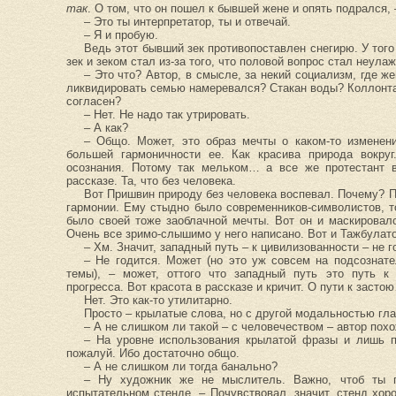
так
. О том, что он пошел к бывшей жене и опять подрался
– Это ты интерпретатор, ты и отвечай.
– Я и пробую.
Ведь этот бывший зек противопоставлен снегирю. У тог
зек и зеком стал из-за того, что половой вопрос стал неулаж
– Это что? Автор, в смысле, за некий социализм, где 
ликвидировать семью намеревался? Стакан воды? Коллонтай
согласен?
– Нет. Не надо так утрировать.
– А как?
– Общо. Может, это образ мечты о каком-то изменен
большей гармоничности ее. Как красива природа вокру
осознания. Потому так мельком… а все же протестант в
рассказе. Та, что без человека.
Вот Пришвин природу без человека воспевал. Почему? П
гармонии. Ему стыдно было современников-символистов, 
было своей тоже заоблачной мечты. Вот он и маскировал
Очень все зримо-слышимо у него написано. Вот и Тажбула
– Хм. Значит, западный путь – к цивилизованности – не 
– Не годится. Может (но это уж совсем на подсознате
темы), – может, оттого что западный путь это путь к 
прогресса. Вот красота в рассказе и кричит. О пути к засто
Нет. Это как-то утилитарно.
Просто – крылатые слова, но с другой модальностью г
– А не слишком ли такой – с человечеством – автор похо
– На уровне использования крылатой фразы и лишь п
пожалуй. Ибо достаточно общо.
– А не слишком ли тогда банально?
– Ну художник же не мыслитель. Важно, чтоб ты п
испытательном стенде. – Почувствовал, значит, стенд хор