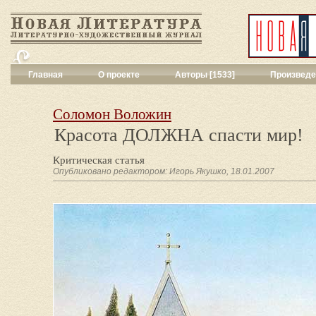
Главная
О проекте
Авторы [1533]
Произведе
Критика
[551]
Малая художес
Соломон Воложин
Переводы поэз
Красота ДОЛЖНА спасти мир!
Переводы проз
Публицистика
[
Критическая статья
Рассказы
[2052
Опубликовано редактором: Игорь Якушко, 18.01.2007
Сценарии
[16]
Философия, на
Драматургия
[9
Повести, рома
Галерея
[144]
Поэзия
[1017]
Другие жанры
[
Все жанры
[561