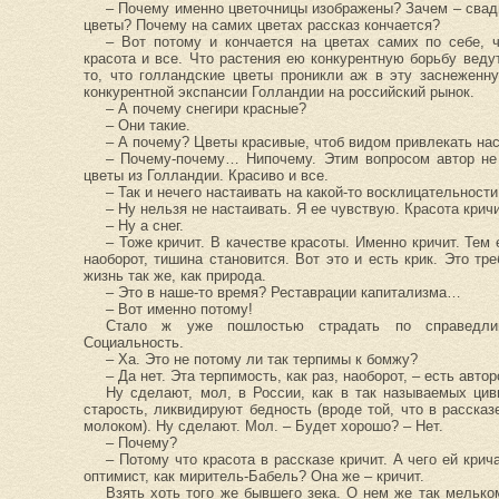
– Почему именно цветочницы изображены? Зачем – сва
цветы? Почему на самих цветах рассказ кончается?
– Вот потому и кончается на цветах самих по себе, 
красота и все. Что растения ею конкурентную борьбу веду
то, что голландские цветы проникли аж в эту заснеженну
конкурентной экспансии Голландии на российский рынок.
– А почему снегири красные?
– Они такие.
– А почему? Цветы красивые, чтоб видом привлекать нас
– Почему-почему… Нипочему. Этим вопросом автор не 
цветы из Голландии. Красиво и все.
– Так и нечего настаивать на какой-то восклицательност
– Ну нельзя не настаивать. Я ее чувствую. Красота кричи
– Ну а снег.
– Тоже кричит. В качестве красоты. Именно кричит. Тем 
наоборот, тишина становится. Вот это и есть крик. Это т
жизнь так же, как природа.
– Это в наше-то время? Реставрации капитализма…
– Вот именно потому!
Стало ж уже пошлостью страдать по справедливо
Социальность.
– Ха. Это не потому ли так терпимы к бомжу?
– Да нет. Эта терпимость, как раз, наоборот, – есть авто
Ну сделают, мол, в России, как в так называемых ци
старость, ликвидируют бедность (вроде той, что в рассказ
молоком). Ну сделают. Мол. – Будет хорошо? – Нет.
– Почему?
– Потому что красота в рассказе кричит. А чего ей кри
оптимист, как миритель-Бабель? Она же – кричит.
Взять хоть того же бывшего зека. О нем же так мелько