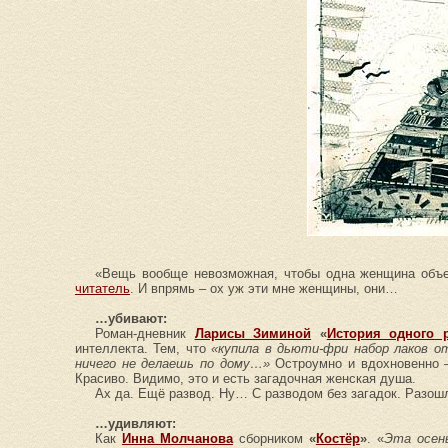
«
Вещь вообще невозможная, чтобы одна женщина объе
читатель
. И впрямь – ох уж эти мне женщины, они…
…убивают:
Роман-дневник
Ларисы Зиминой
«
История одного 
интеллекта. Тем, что
«купила в дьюти-фри набор лаков о
ничего не делаешь по дому…»
Остроумно и вдохновенно –
Красиво. Видимо, это и есть загадочная женская душа.
Ах да. Ещё развод. Ну… С разводом без загадок. Разош
…удивляют:
Как
Инна Молчанова
сборником
«
Костёр
»
. «
Эта осень