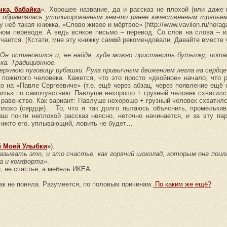
ка, бабайка
». Хорошее название, да и рассказ не плохой (или даже 
 обрамлялась утилизированным кем-то ранее качественным тряпье
неё такая книжка, «Слово живое и мёртвое» (http://www.vavilon.ru/noragal
ном переводе. А ведь всякое письмо – перевод. Со слов на слова – 
чается. (Кстати, мне эту книжку сам
о
й рекомендовали. Давайте вместе ч
 Он остановился и, не найдя, куда можно приставить бутылку, пот
ка. Традиционное.
 верхнюю пуговицу рубашки. Рука привычным движением легла на сердц
 пожилого человека. Кажется, что это просто «двойное» начало, что
 на «Павле Сергеевиче» (т.е. ещё через абзац, через появление ещё о
тить» по самочувствию: Павлуше нехорошо + грузный человек схватилс
 равенство. Как вариант: Павлуше нехорошо + грузный человек схватил
плохо (сердце)… То, что я так долго пытаюсь объяснить, промелькив
аш почти неплохой рассказ неясно, неточно начинается, и за эту па
о никто его, уплывающий, ловить не будет…
й Моей Улыбки
»
).
зывать это, и это счастье, как горячий шоколад, которым она поила
та и комфорта»
.
, не счастье, а мебель ИКЕА.
так не поняла. Разумеется, по половым причинам.
По каким же ещё?