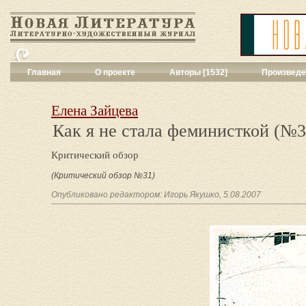
Главная
О проекте
Авторы [1532]
Произведе
Критика
[551]
Малая художес
Елена Зайцева
Переводы поэз
Как я не стала феминисткой (№3
Переводы проз
Публицистика
[
Критический обзор
Рассказы
[2052
Сценарии
[16]
(Критический обзор №31)
Философия, на
Опубликовано редактором: Игорь Якушко, 5.08.2007
Драматургия
[9
Повести, рома
Галерея
[144]
Поэзия
[1016]
Другие жанры
[
Все жанры
[561