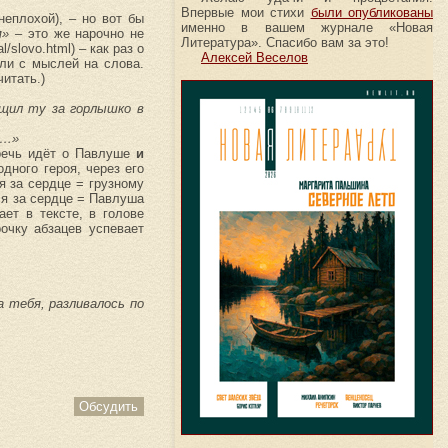
Впервые мои стихи
были опубликованы
неплохой), – но вот бы
именно в вашем журнале «Новая
м»
– это же нарочно не
Литература». Спасибо вам за это!
/slovo.html) – как раз о
Алексей Веселов
или с мыслей на слова.
итать.)
ащил ту за горлышко в
е…»
 речь идёт о Павлуше
и
дного героя, через его
я за сердце = грузному
ся за сердце = Павлуша
ает в тексте, в голове
рочку абзацев успевает
 тебя, разливалось по
Обсудить