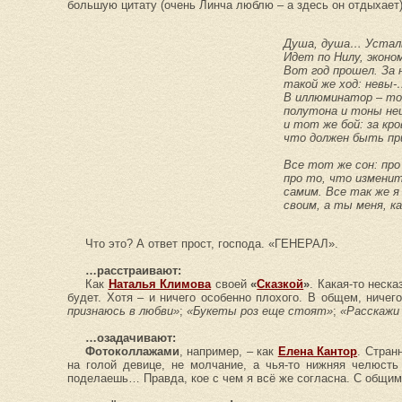
большую цитату (очень Линча люблю – а здесь он отдыхает)
Душа, душа… Устал
Идет по Нилу, эконо
Вот год прошел. За 
такой же ход: невы
В иллюминатор – то
полутона и тоны не
и тот же бой: за кро
что должен быть пр
Все тот же сон: про 
про то, что изменит
самим. Все так же я
своим, а ты меня, к
Что это? А ответ прост, господа. «ГЕНЕРАЛ».
…расстраивают:
Как
Наталья Климова
своей
«
Сказкой
»
. Какая-то неск
будет. Хотя – и ничего особенно плохого. В общем, ничего
признаюсь в любви»
;
«Букеты роз еще стоят»
;
«Расскажи
…озадачивают:
Фотоколлажами
, например, – как
Елена Кантор
. Стран
на голой девице, не молчание, а чья-то нижняя челюсть
поделаешь… Правда, кое с чем я всё же согласна. С общим