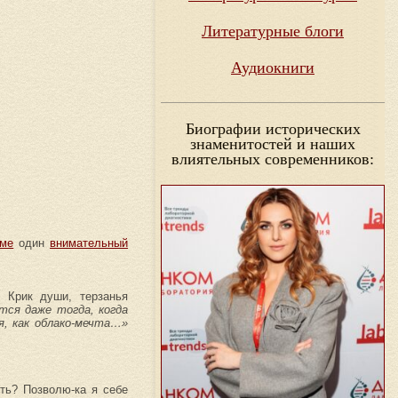
Литературные блоги
Аудиокниги
Биографии исторических
знаменитостей и наших
влиятельных современников:
ме
один
внимательный
 Крик души, терзанья
тся даже тогда, когда
, как облако-мечта…»
сть? Позволю-ка я себе