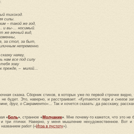
:
ый тихоход.
мя силы.
ним – такой же год,
-… и вы-… носимый.
т же вечный вид,
изменны,
в, за стол, за быт,
иличным непременно.
сказку наяву,
ь нам все под силу
 тебя зову
ак прежде, – милой…
азочная сказка. Сборник стихов, в которых уже по первой строчке видно,
 не будет. Это, наверно, и расстраивает.
«Кутается парк в снегов з
 мне, друг, о Сакраменто»…
Так и хочется сказать: да расскажу, расска
ная
«
Боль
»
, странное
«
Молчание
»
. Мне почему-то кажется, что это не 
 и три птички. Наверно, у меня мышление нехудожественное. Вот и 
 названием работ («
Игра в пустоту
»).