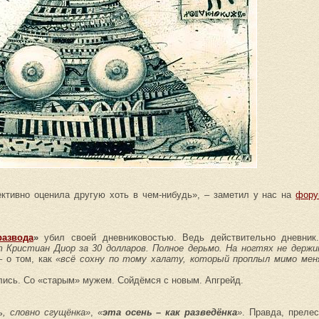
ктивно оценила другую хоть в чем-нибудь»,
– заметил у нас на
фору
развода
»
убил своей дневниковостью. Ведь действительно дневник.
т Кристиан Диор за 30 долларов. Полное дерьмо. На ногтях не держи
 о том, как
«всё сохну по тому халату, который проплыл мимо меня
лись. Со «старым» мужем. Сойдёмся с новым. Апгрейд.
, словно сгущёнка»
,
«
эта осень – как разведёнка
»
. Правда, преле