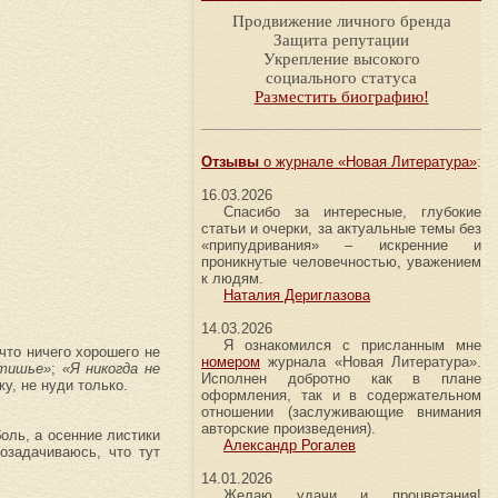
Продвижение личного бренда
Защита репутации
Укрепление высокого
социального статуса
Разместить биографию!
Отзывы
о журнале «Новая Литература»
:
16.03.2026
Спасибо за интересные, глубокие
статьи и очерки, за актуальные темы без
«припудривания» – искренние и
проникнутые человечностью, уважением
к людям.
Наталия Дериглазова
14.03.2026
Я ознакомился с присланным мне
 что ничего хорошего не
номером
журнала «Новая Литература».
атишье»
;
«Я никогда не
Исполнен добротно как в плане
жу, не нуди только.
оформления, так и в содержательном
отношении (заслуживающие внимания
авторские произведения).
боль, а осенние листики
Александр Рогалев
озадачиваюсь, что тут
14.01.2026
Желаю удачи и процветания!