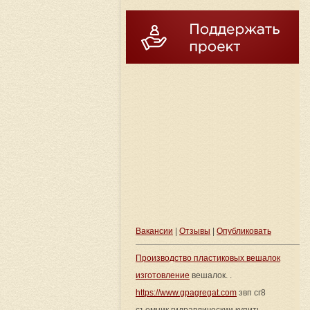
Вакансии
|
Отзывы
|
Опубликовать
Производство пластиковых вешалок
изготовление
вешалок. .
https://www.gpagregat.com
звп сг8