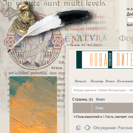
08 А
Доб
Вой
Фор
Начало
Помощь
Поиск
Пользова
Форум журнала "Новая Литература"
-
Ав
1
Вниз
Страниц: [
]
Тема
0 Пользователей и 1 Гость смотрят это
Обсуждение: Рассказ