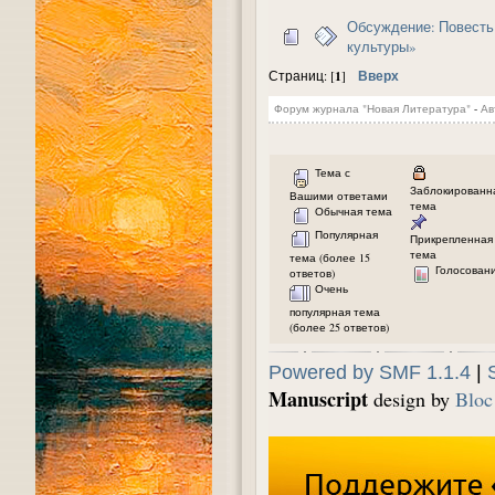
Обсуждение: Повесть
культуры»
1
Вверх
Страниц: [
]
Форум журнала "Новая Литература"
-
Ав
Тема с
Заблокированн
Вашими ответами
тема
Обычная тема
Популярная
Прикрепленная
тема
тема (более 15
Голосован
ответов)
Очень
популярная тема
(более 25 ответов)
Powered by SMF 1.1.4
|
Manuscript
design by
Bloc