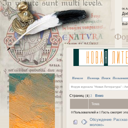
06 А
Доб
Вой
Фор
Начало
Помощь
Поиск
Пользова
Форум журнала "Новая Литература"
-
Ав
1
Вниз
Страниц: [
]
2
Тема
0 Пользователей и 1 Гость смотрят это
Обсуждение: Рассказ
молоко»