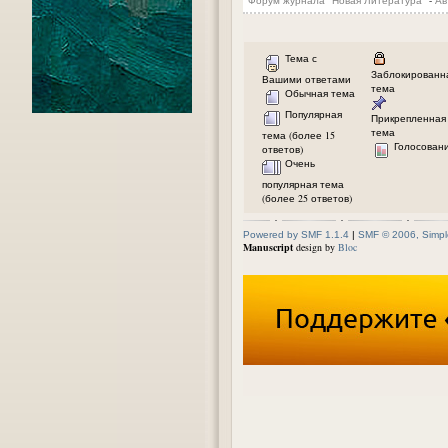
Форум журнала "Новая Литература"
-
Ав
Тема с
Заблокированн
Вашими ответами
тема
Обычная тема
Популярная
Прикрепленная
тема
тема (более 15
Голосован
ответов)
Очень
популярная тема
(более 25 ответов)
Powered by SMF 1.1.4
|
SMF © 2006, Simpl
Manuscript
design by
Bloc