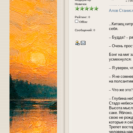
«
:
04
Новичок
Алов Станис
Рейтинг: 0
Offline
...Китаец хит
себя.
Сообщений: 0
– Будда? – р
– Очень прос
Бэнг на миг 
усмехнулся:
– Я уверен, ч
– Я не сомне
на полсантим
– Что же это?
– Глубина не
Стадо небесн
Высота мысли
саке. Яблоко
свою не рож
кото­рые я се
Трепет восто
человека навс