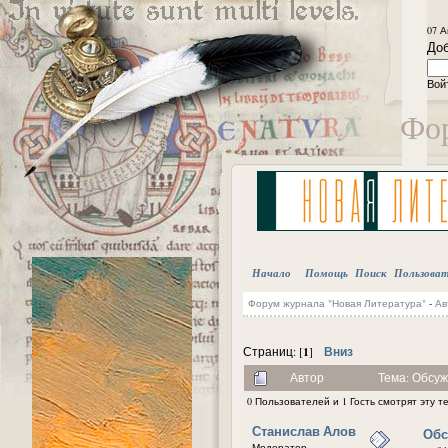
07 А
Доб
Вой
Фор
Начало
Помощь
Поиск
Пользова
Форум журнала "Новая Литература"
-
Ав
1
Вниз
Страниц: [
]
Автор
Тема: Обсуж
0 Пользователей и 1 Гость смотрят эту т
Станислав Алов
Обс
Модератор