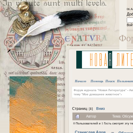
06 А
Доб
Вой
Фор
Начало
Помощь
Поиск
Пользова
Форум журнала "Новая Литература"
-
Ав
тему "Мое домашнее животное"»
1
Вниз
Страниц: [
]
Автор
Тема: Обсуж
0 Пользователей и 1 Гость смотрят эту т
Станислав Алов
Обсужд