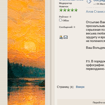
Модератор
«
:
04 Июль
Новичок
Алов Станис
Рейтинг: 0
Offline
Отсылаю Вам 
проскальзыва
Сообщений: 0
серьезная пс
весьма любоп
эрудиту и вр
не поленился
Ваш Вольдема
P.S. В поряд
орфографии. 
первозданно-
1
Вверх
Страниц: [
]
Перейти в