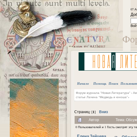
07 А
Доб
Вой
Фор
Начало
Помощь
Поиск
Пользова
Форум журнала "Новая Литература"
-
Ав
статье Лачина “Медведь и юноша”»
1
Вниз
Страниц: [
]
Автор
Тема: Обсуж
0 Пользователей и 1 Гость смотрят эту т
Елена Зайцева
Обсужде