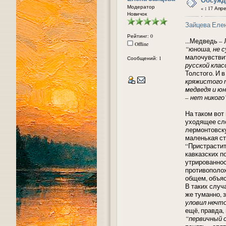
Модератор
«
:
17 Апрел
Новичок
Зайцева Еле
Рейтинг: 0
...Медведь –
Offline
“юноша, не 
малочувствит
Сообщений: 1
русской клас
Толстого. И 
кряжистого 
медведя и юн
– нет никого
На таком вот
уходящее сло
лермонтовску
маленькая ст
“Пристрастит
кавказских п
утрированнос
противополож
общем, объяс
В таких случ
же туманно, 
уловил нечто
ещё, правда, 
“первичный 