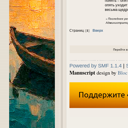
понять – опят
опять уходит
весьма щедро
«
Последнее ред
Администратор
1
Вверх
Страниц: [
]
Перейти в
Powered by SMF 1.1.4
|
Manuscript
design by
Bloc