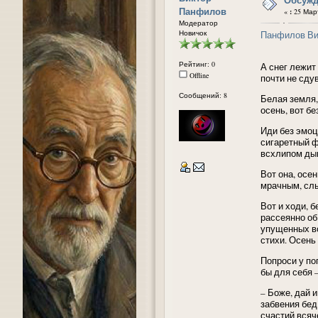
Панфилов
«
:
25 Март
Модератор
Новичок
Панфилов Ви
Рейтинг: 0
А снег лежит
Offline
почти не сду
Сообщений: 8
Белая земля,
осень, вот б
Иди без эмоц
сигаретный ф
всхлипом дым
Вот она, осе
мрачным, слы
Вот и ходи, 
рассеянно об
упущенных во
стихи. Осень 
Попроси у по
бы для себя 
– Боже, дай 
забвения бед
счастий всяч