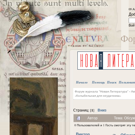
09 А
Доб
Вой
Фор
Начало
Помощь
Поиск
Пользова
Форум журнала "Новая Литература"
-
Ав
«Колыбельная для неудачника»
1
Вниз
Страниц: [
]
Автор
Тема: Обсу
0 Пользователей и 1 Гость смотрят эту т
Виктор
Обсужд