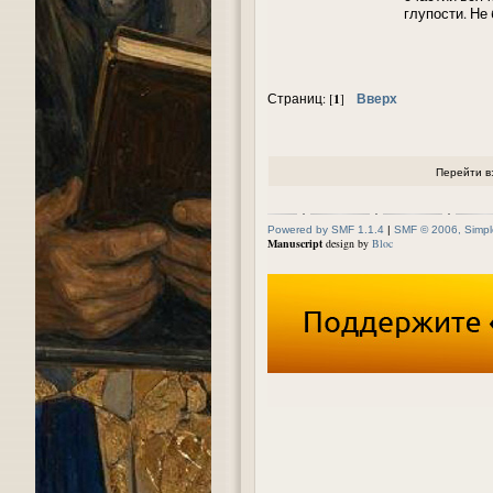
глупости. Не
1
Вверх
Страниц: [
]
Перейти в
Powered by SMF 1.1.4
|
SMF © 2006, Simpl
Manuscript
design by
Bloc