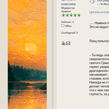
классики
«
:
06 Июль
Модератор
Новичок
Цитаты и кла
Рейтинг: 0
... – Наивнос
Offline
Это не недост
Сообщений: 0
Ленц попытал
– Ты ведь зн
сверхинтелли
святого Граа
теряет увере
драгоценное 
наскакивает,
глазами, кот
Никогда не с
делает челов
что с нею свя
глупость, за 