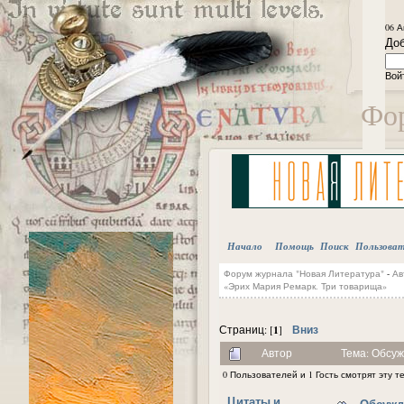
06 А
Доб
Вой
Фор
Начало
Помощь
Поиск
Пользова
Форум журнала "Новая Литература"
-
Ав
«Эрих Мария Ремарк. Три товарища»
1
Вниз
Страниц: [
]
Автор
Тема: Обсуж
0 Пользователей и 1 Гость смотрят эту т
Цитаты и
Обсужд