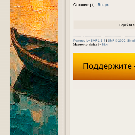
1
Вверх
Страниц: [
]
Перейти в
Powered by SMF 1.1.4
|
SMF © 2006, Simpl
Manuscript
design by
Bloc