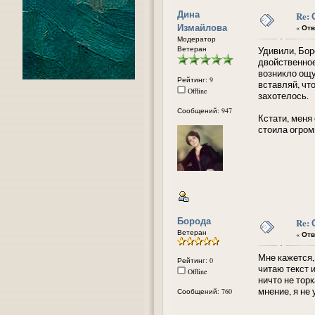
Дина
Re:
Измайлова
«
Отв
Модератор
Ветеран
Удивили, Бор
двойственное
возникло ощу
Рейтинг: 9
вставляй, чт
Offline
захотелось.
Сообщений: 947
Кстати, меня
стоила огромн
Борода
Re:
Ветеран
«
Отв
Мне кажется, 
Рейтинг: 0
читаю текст 
Offline
ничто не торк
мнение, я не
Сообщений: 760