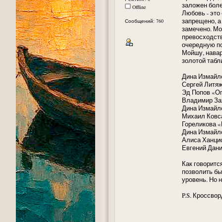
заложен более
Offline
Любовь - это
запрещено, а 
Сообщений: 760
замечено. Мо
превосходств
очередную по
Мойшу, навар
золотой табл
Дина Измайл
Сергей Литя
Эд Попов «О
Владимир За
Дина Измайло
Михаил Ковс
Гореликова 
Дина Измайл
Алиса Ханци
Евгений Дан
Как говоритс
позволить бы
уровень. Но н
P.S. Кроссвор