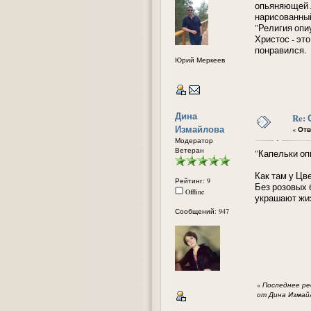
опьяняющей л
нарисованный
"Религия опи
Христос - эт
понравился.
Юрий Меркеев
Дина
Re:
Измайлова
«
Отв
Модератор
Ветеран
"Капельки оп
Как там у Цв
Рейтинг: 9
Без розовых 
Offline
украшают жиз
Сообщений: 947
«
Последнее ред
от Дина Измай