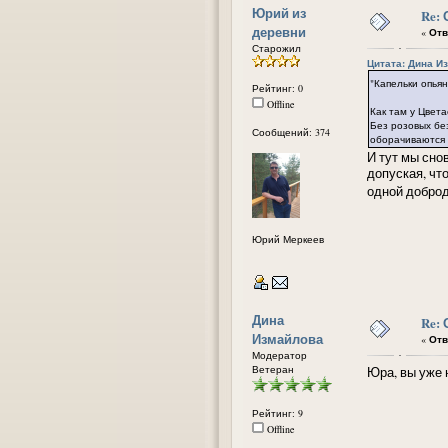
Юрий из
Re:
деревни
«
Отв
Старожил
Цитата: Дина Из
"Капельки опья
Рейтинг: 0
Offline
Как там у Цвет
Без розовых без
Сообщений: 374
оборачиваются 
И тут мы сно
допуская, что
одной доброд
Юрий Меркеев
Дина
Re:
Измайлова
«
Отв
Модератор
Ветеран
Юра, вы уже 
Рейтинг: 9
Offline