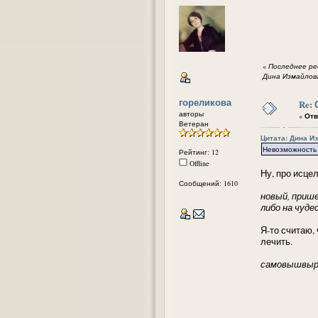
«
Последнее ред
Дина Измайлов
гореликова
Re:
авторы
«
Отв
Ветеран
Цитата: Дина Изм
Невозможность 
Рейтинг: 12
Offline
Ну, про исце
Сообщений: 1610
новый, приш
либо на чуде
Я-то считаю,
лечить.
самовышвырн