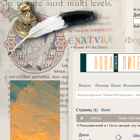
06 А
Доб
Вой
Фор
Начало
Помощь
Поиск
Пользова
Форум журнала "Новая Литература"
-
Ав
1
Вниз
Страниц: [
]
Автор
Тема: Обсуж
0 Пользователей и 1 Гость смотрят эту т
Дина
Обс