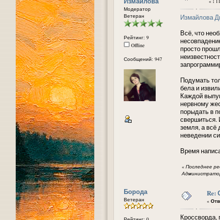
Измайлова
«
:
11
Модератор
Ветеран
Измайлова Д
Всё, что нео
Рейтинг: 9
несовпадение
Offline
просто прошл
неизвестност
Сообщений: 947
запрограммир
Подумать тол
бела и извил
Каждой выпук
нервному жес
порыдать в п
свершиться. 
земля, а всё
неведении си
Время написа
«
Последнее ред
Администратор
Борода
Re:
Ветеран
«
Отв
Кроссворда, п
Рейтинг: 0