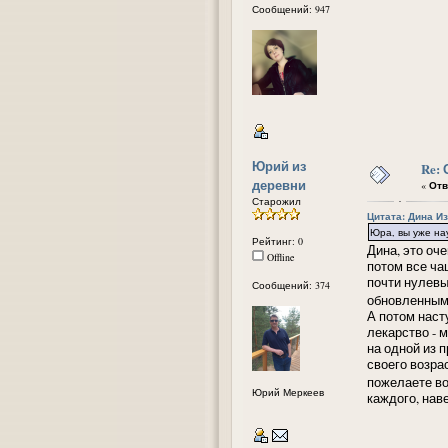
Сообщений: 947
Юрий из
Re:
деревни
«
Отв
Старожил
Цитата: Дина Из
Юра, вы уже на
Рейтинг: 0
Дина, это оч
Offline
потом все ча
почти нулевы
Сообщений: 374
обновленным.
А потом наст
лекарство - 
на одной из 
своего возрас
пожелаете во
Юрий Меркеев
каждого, нав