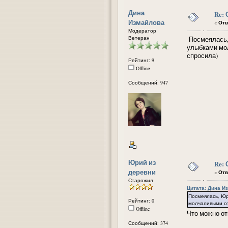
Дина
Re:
Измайлова
«
Отв
Модератор
Ветеран
Посмеялась, 
улыбками мол
спросила)
Рейтинг: 9
Offline
Сообщений: 947
Юрий из
Re:
деревни
«
Отв
Старожил
Цитата: Дина Из
Посмеялась, Юр
Рейтинг: 0
молчаливыми от
Offline
Что можно от
Сообщений: 374