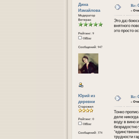
Дина
Re:
Измайлова
«
Отв
Модератор
Ветеран
Это да) боюс
внятного пов
это просто о
Рейтинг: 9
Offline
Сообщений: 947
Юрий из
Re:
деревни
«
Отв
Старожил
Тонко пропис
деле никогда
Рейтинг: 0
воду в вино 
Offline
безрадостно 
"единственно
Сообщений: 374
трудности гар