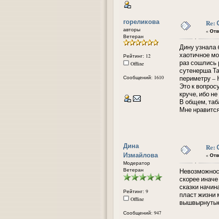
гореликова
Re:
авторы
«
Отв
Ветеран
Дину узнала 
хаотичное мо
Рейтинг: 12
раз сошлись
Offline
сутенерша Та
Сообщений: 1610
периметру – 
Это к вопрос
круче, ибо н
В общем, таб
Мне нравится
Дина
Re:
Измайлова
«
Отв
Модератор
Ветеран
Невозможност
скорее иначе
сказки начин
Рейтинг: 9
пласт жизни 
Offline
вышвырнутые 
Сообщений: 947