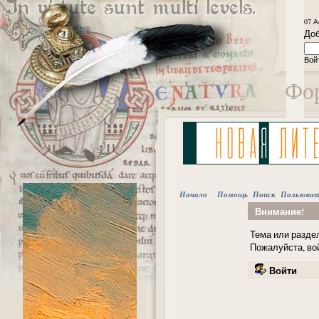
07 А
Доб
Вой
Фор
Начало
Помощь
Поиск
Пользова
Внимание!
Тема или раздел
Пожалуйста, во
Войти