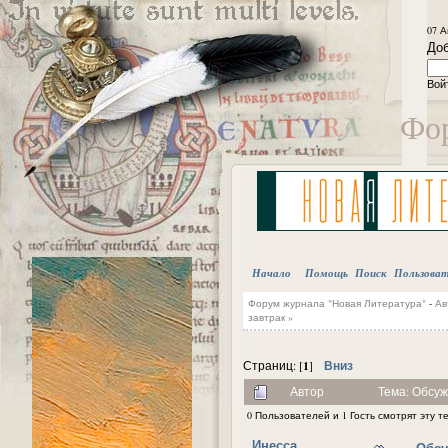
07 А
Доб
Вой
Фор
Начало
Помощь
Поиск
Пользова
Форум журнала "Новая Литература"
-
Ав
завтрак »
1
Вниз
Страниц: [
]
Автор
Тема: Обсуж
0 Пользователей и 1 Гость смотрят эту т
Инесса
Обсу