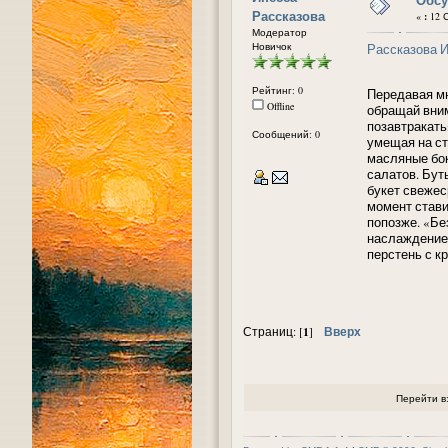
Рассказова
«
:
12 С
Модератор
Новичок
Рассказова 
Рейтинг: 0
Передавая мн
Offline
обращай вним
позавтракать
Сообщений: 0
умещая на ст
масляные бок
салатов. Бут
букет свежес
момент стави
попозже. «Бе
наслаждением
перстень с к
1
Вверх
Страниц: [
]
Перейти в