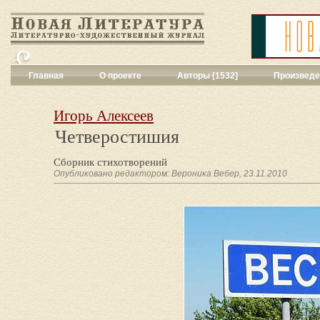
Главная
О проекте
Авторы [1532]
Произведе
Критика
[551]
Малая художес
Игорь Алексеев
Переводы поэз
Четверостишия
Переводы проз
Публицистика
[
Сборник стихотворений
Рассказы
[2052
Опубликовано редактором: Вероника Вебер, 23.11.2010
Сценарии
[16]
Философия, на
Драматургия
[9
Повести, рома
Галерея
[144]
Поэзия
[1016]
Другие жанры
[
Все жанры
[561