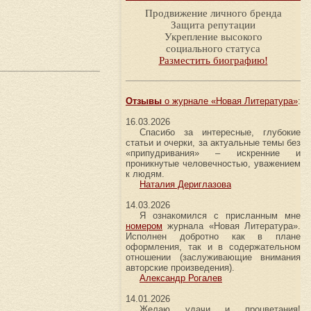
Продвижение личного бренда
Защита репутации
Укрепление высокого
социального статуса
Разместить биографию!
Отзывы
о журнале «Новая Литература»
:
16.03.2026
Спасибо за интересные, глубокие
статьи и очерки, за актуальные темы без
«припудривания» – искренние и
проникнутые человечностью, уважением
к людям.
Наталия Дериглазова
14.03.2026
Я ознакомился с присланным мне
номером
журнала «Новая Литература».
Исполнен добротно как в плане
оформления, так и в содержательном
отношении (заслуживающие внимания
авторские произведения).
Александр Рогалев
14.01.2026
Желаю удачи и процветания!