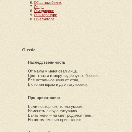
Об автомобилях
О еде
О медицине
О литературе
Об алкоголе
О себе
Наследственнность
От мамы у меня овал лица,
Цвет глаз и в меру вздёрнутые бровки.
Всё остальное явно от отца,
Включая шрам и две татуировки.
Про ориентацию
Если невтерпеж, то мы умеем
Изменить любую ситуацию…
Взять меня – на свет родился геем,
Но потом сменил ориентацию.