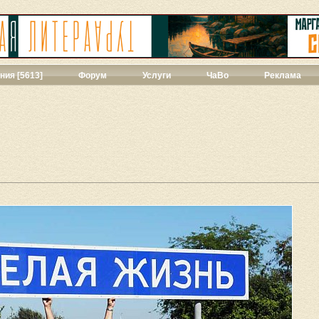
ния [5613]
Форум
Услуги
ЧаВо
Реклама
твенная проза
[271]
ии
[39]
ы
[44]
427]
]
ука
[71]
1]
ны
[348]
543]
3]