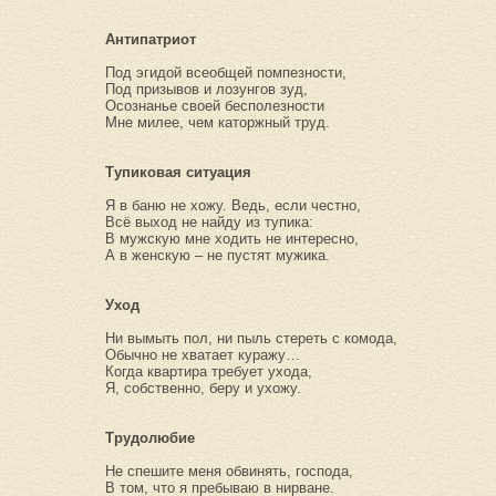
Антипатриот
Под эгидой всеобщей помпезности,
Под призывов и лозунгов зуд,
Осознанье своей бесполезности
Мне милее, чем каторжный труд.
Тупиковая ситуация
Я в баню не хожу. Ведь, если честно,
Всё выход не найду из тупика:
В мужскую мне ходить не интересно,
А в женскую – не пустят мужика.
Уход
Ни вымыть пол, ни пыль стереть с комода,
Обычно не хватает куражу…
Когда квартира требует ухода,
Я, собственно, беру и ухожу.
Трудолюбие
Не спешите меня обвинять, господа,
В том, что я пребываю в нирване.