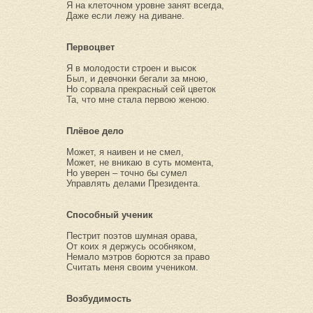
Я на клеточном уровне занят всегда,
Даже если лежу на диване.
Первоцвет
Я в молодости строен и высок
Был, и девчонки бегали за мною,
Но сорвала прекрасный сей цветок
Та, что мне стала первою женою.
Плёвое дело
Может, я наивен и не смел,
Может, не вникаю в суть момента,
Но уверен – точно бы сумел
Управлять делами Президента.
Способный ученик
Пестрит поэтов шумная орава,
От коих я держусь особняком,
Немало мэтров борются за право
Считать меня своим учеником.
Возбудимость