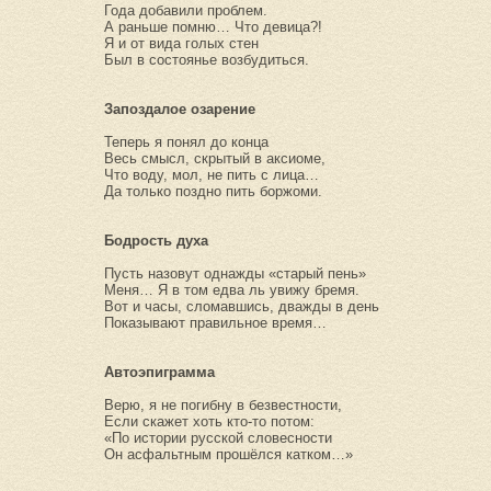
Года добавили проблем.
А раньше помню… Что девица?!
Я и от вида голых стен
Был в состоянье возбудиться.
Запоздалое озарение
Теперь я понял до конца
Весь смысл, скрытый в аксиоме,
Что воду, мол, не пить с лица…
Да только поздно пить боржоми.
Бодрость духа
Пусть назовут однажды «старый пень»
Меня… Я в том едва ль увижу бремя.
Вот и часы, сломавшись, дважды в день
Показывают правильное время…
Автоэпиграмма
Верю, я не погибну в безвестности,
Если скажет хоть кто-то потом:
«По истории русской словесности
Он асфальтным прошёлся катком…»