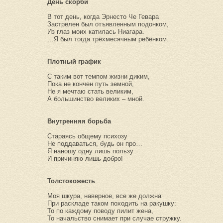
День скорби
В тот день, когда Эрнесто Че Гевара
Застрелен был отъявленным подонком,
Из глаз моих катилась Ниагара.
…Я был тогда трёхмесячным ребёнком.
Плотный график
С таким вот темпом жизни диким,
Пока не кончен путь земной,
Не я мечтаю стать великим,
А большинство великих – мной.
Внутренняя борьба
Стараясь общему психозу
Не поддаваться, будь он про…
Я наношу одну лишь пользу
И причиняю лишь добро!
Толстокожесть
Моя шкура, наверное, все же должна
При раскладе таком походить на ракушку:
То по каждому поводу пилит жена,
То начальство снимает при случае стружку.