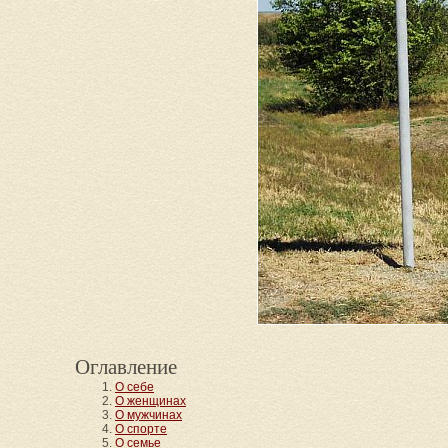
Оглавление
О себе
О женщинах
О мужчинах
О спорте
О семье