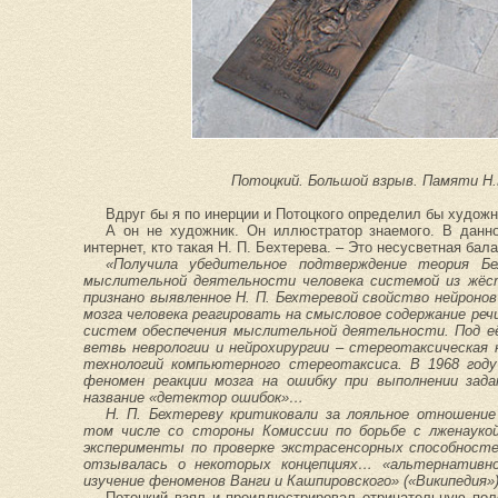
Потоцкий. Большой взрыв. Памяти Н.
Вдруг бы я по инерции и Потоцкого определил бы худож
А он не художник. Он иллюстратор знаемого. В данн
интернет, кто такая Н. П. Бехтерева. – Это несусветная бал
«Получила убедительное подтверждение теория Бе
мыслительной деятельности человека системой из жёс
признано выявленное Н. П. Бехтеревой свойство нейронов
мозга человека реагировать на смысловое содержание реч
систем обеспечения мыслительной деятельности. Под её
ветвь неврологии и нейрохирургии – стереотаксическая 
технологий компьютерного стереотаксиса. В 1968 год
феномен реакции мозга на ошибку при выполнении зад
название «детектор ошибок»…
Н. П. Бехтереву критиковали за лояльное отношение
том числе со стороны Комиссии по борьбе с лженауко
эксперименты по проверке экстрасенсорных способност
отзывалась о некоторых концепциях… «альтернативно
изучение феноменов Ванги и Кашпировского» («Википедия»)
Потоцкий взял и проиллюстрировал отрицательную поло