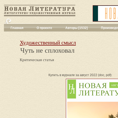
Главная
О проекте
Авторы [1532]
Произведе
Критика
[551]
Малая художес
Художественный смысл
Переводы поэз
Чуть не сплоховал
Переводы проз
Публицистика
[
Критическая статья
Рассказы
[2052
Сценарии
[16]
Философия, на
Купить в журнале за август 2022 (doc, pdf):
Драматургия
[9
Повести, рома
Галерея
[144]
Поэзия
[1016]
Другие жанры
[
Все жанры
[561