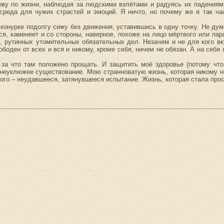
ыву по жизни, наблюдая за людскими взлётами и радуясь их падениям
среда для чужих страстей и эмоций. Я ничто, но почему же я так ча
 конурке подолгу сижу без движения, уставившись в одну точку. Не дума
я, каменеет и со стороны, наверное, похоже на лицо мёртвого или пар
, рутинных утомительных обязательных дел. Незачем и не для кого вку
боден от всех и вся и никому, кроме себя, ничем не обязан. А на себя
 за что там положено прощать. И защитить моё здоровье (потому что
 неуклюжее существование. Мою странноватую жизнь, которая никому н
мого – неудавшееся, затянувшееся испытание. Жизнь, которая стала пр