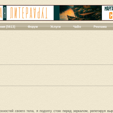
ния [5613]
Форум
Услуги
ЧаВо
Реклама
твенная проза
[271]
ии
[39]
ы
[44]
427]
]
ука
[71]
1]
ны
[348]
543]
3]
ерхностей своего тела, я подолгу стою перед зеркалом, репетируя вы