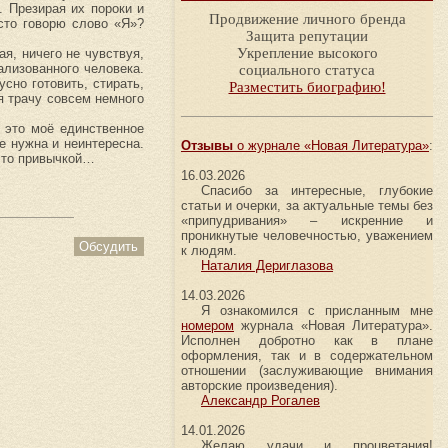
. Презирая их пороки и
Продвижение личного бренда
сто говорю слово «Я»?
Защита репутации
Укрепление высокого
я, ничего не чувствуя,
ализованного человека.
социального статуса
сно готовить, стирать,
Разместить биографию!
 я трачу совсем немного
 это моё единственное
е нужна и неинтересна.
Отзывы
о журнале «Новая Литература»
:
осто привычкой…
16.03.2026
Спасибо за интересные, глубокие
статьи и очерки, за актуальные темы без
«припудривания» – искренние и
проникнутые человечностью, уважением
Обсудить
к людям.
Наталия Дериглазова
14.03.2026
Я ознакомился с присланным мне
номером
журнала «Новая Литература».
Исполнен добротно как в плане
оформления, так и в содержательном
отношении (заслуживающие внимания
авторские произведения).
Александр Рогалев
14.01.2026
Желаю удачи и процветания!