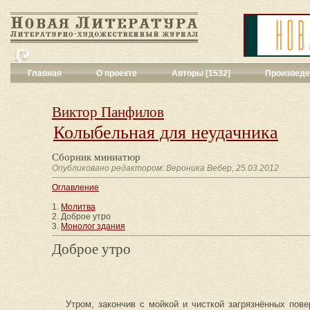
Главная
О проекте
Авторы [1532]
Произведе
Критика
[551]
Малая художес
Виктор Панфилов
Переводы поэз
Колыбельная для неудачника
Переводы проз
Публицистика
[
Сборник миниатюр
Рассказы
[2052
Опубликовано редактором: Вероника Вебер, 25.03.2012
Сценарии
[16]
Оглавление
Философия, на
Драматургия
[9
1.
Молитва
2. Доброе утро
Повести, рома
3.
Монолог здания
Галерея
[144]
Доброе утро
Поэзия
[1016]
Другие жанры
[
Все жанры
[561
Утром, закончив с мойкой и чисткой загрязнённых пов