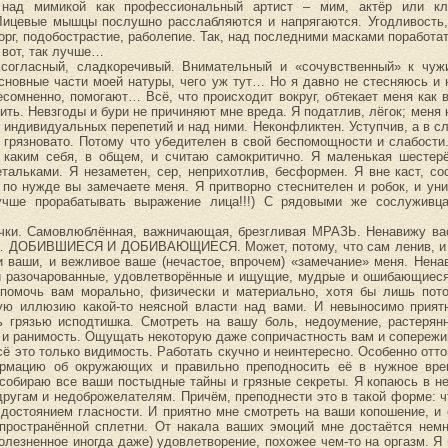
 над мимикой как профессиональный артист – мим, актёр или кло
 Лицевые мышцы послушно расслабляются и напрягаются. Угодливость,
торг, подобострастие, раболепие. Так, над последними масками порабо
 вот, так лучше…
 согласный, сладкоречивый. Внимательный и «сочувственный» к чуж
сновные части моей натуры, чего уж тут… Но я давно не стесняюсь и 
есомненно, помогают… Всё, что происходит вокруг, обтекает меня как 
ть. Невзгоды и бури не причиняют мне вреда. Я податлив, лёгок; меня 
е индивидуальных перепетий и над ними. Неконфликтен. Уступчив, а в сл
 грязновато. Потому что убедителен в свой беспомощности и слабости
а, каким себя, в общем, и считаю самокритично. Я маленькая шестер
альками. Я незаметен, сер, неприхотлив, бесформен. Я вне каст, со
 по нужде вы замечаете меня. Я притворно стеснителен и робок, и ун
учше прорабатывать выражение лица!!!) С рядовыми же сослуживц
кочки. Самовлюблённая, важничающая, брезгливая МРАЗЬ. Ненавижу ва
о… ДОБИВШИЕСЯ И ДОБИВАЮЩИЕСЯ. Может, потому, что сам ленив, и ине
 ваши, и вежливое ваше (нечастое, впрочем) «замечание» меня. Ненав
 и разочарованные, удовлетворённые и ищущие, мудрые и ошибающиеся
омочь вам морально, физически и материально, хотя бы лишь пото
пую иллюзию какой-то неясной власти над вами. И невыносимо прият
 грязью исподтишка. Смотреть на вашу боль, недоумение, растерянно
ь и ранимость. Ощущать некоторую даже сопричастность вам и сопережи
ё это только видимость. Работать скучно и неинтересно. Особенно оттог
формацию об окружающих и правильно преподносить её в нужное вре
собираю все ваши постыдные тайны и грязные секреты. Я копаюсь в н
другам и недоброжелателям. Причём, преподнести это в такой форме: чт
 достоянием гласности. И приятно мне смотреть на ваши копошение, и 
спространённой сплетни. От накала ваших эмоций мне достаётся немн
лезненное иногда даже) удовлетворение, похожее чем-то на оргазм. Я 