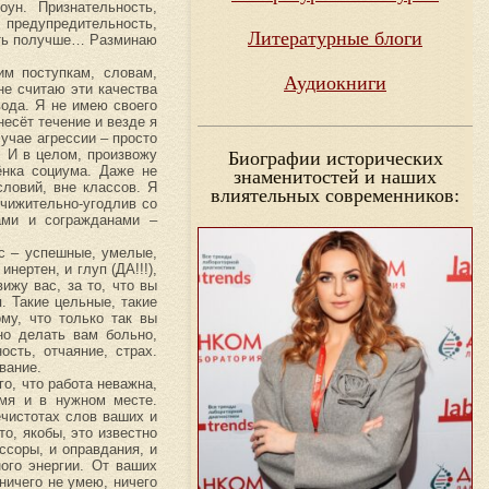
ун. Признательность,
 предупредительность,
Литературные блоги
тать получше… Разминаю
им поступкам, словам,
Аудиокниги
не считаю эти качества
вода. Я не имею своего
несёт течение и везде я
учае агрессии – просто
. И в целом, произвожу
Биографии исторических
ёнка социума. Даже не
знаменитостей и наших
словий, вне классов. Я
влиятельных современников:
ичижительно-угодлив со
ами и согражданами –
с – успешные, умелые,
ртен, и глуп (ДА!!!),
ижу вас, за то, что вы
. Такие цельные, такие
му, что только так вы
но делать вам больно,
сть, отчаяние, страх.
вание.
о, что работа неважна,
мя и в нужном месте.
ечистотах слов ваших и
о, якобы, это известно
ссоры, и оправдания, и
ого энергии. От ваших
ничего не умею, ничего