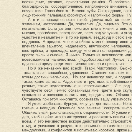
восхищение, учтивая, приветливая улыбка. Я работаю
благодарность, сосредоточенное, напряжённое внимание.
сочувствие. Глаза блестят. Белеют зубы. Сострадание, вос
лицо тонкими пальцами; формирую и запоминаю формы. Ну
А я и в повседневности такой. Деликатный, со всем
желаниям, настроениям. Да, подхалим. Да, лицемер. Это о
негативными. Если уж они помогают мне в жизни, а они, н
мнения, прогибаюсь перед всеми, всем рад услужить и угоди
уместен и незаметен и, в то же время, вездесущ и стою вн
поддаюсь. А вредить мне или обижать меня неспортивно и
впечатление забитого, недалёкого, ничтожного человечк
шестерёнка, а прокладка между многими полноценными дет
просто пыль и смазка. Я ничто. Только из вежливости или
всевозможным начальством. (Подобострастие! Лучше, л
одинаково предупредителен, исполнителен и приветлив.
Но я же ненавижу вас всех!!! Твари. Чистоплюи. Выс
талантливые, способные, удавшиеся. Ставшие хоть кем-т
чтобы достичь чего-либо… Но вот ненавижу вас, и подачки
такие, какие вы есть. Радостные и грустные, влюблённые
разные, такие недостижимые и непостижимые… И я рад п
чувствуете себя чем-то обязанными мне, даёте мне ску
незаметно и внезапно жалить вас, вредить вам. Обливать
Оставаясь при этом инкогнито, осознавать вашу уязвимост
Я умею изобразить бурную, кипучую деятельность. Но вс
грязна и невидна. Основное моё занятие: собирать ин
Общительный, располагающий к откровенности. Я узна
ю
и 
дел, чтобы найти что-то интересное и рассказать вашим не
всем. И это неизвестное вскоре действительно становится
стыд, и унижение в результате правильно и грамотно ра
междоусобиц и конфликтов я испытываю короткое, яркое (бо